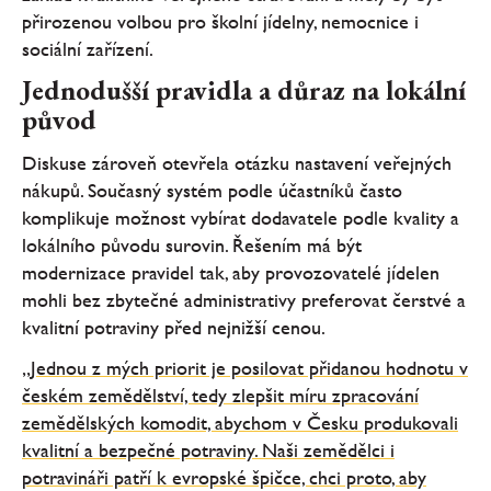
přirozenou volbou pro školní jídelny, nemocnice i
sociální zařízení.
Jednodušší pravidla a důraz na lokální
původ
Diskuse zároveň otevřela otázku nastavení veřejných
nákupů. Současný systém podle účastníků často
komplikuje možnost vybírat dodavatele podle kvality a
lokálního původu surovin. Řešením má být
modernizace pravidel tak, aby provozovatelé jídelen
mohli bez zbytečné administrativy preferovat čerstvé a
kvalitní potraviny před nejnižší cenou.
„Jednou z mých priorit je posilovat přidanou hodnotu v
českém zemědělství, tedy zlepšit míru zpracování
zemědělských komodit, abychom v Česku produkovali
kvalitní a bezpečné potraviny. Naši zemědělci i
potravináři patří k evropské špičce, chci proto, aby