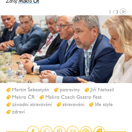
Zdroj:
Makro ČR
1 / 3
Martin Šebestyán
potraviny
Jiří Nehasil
Makro ČR
Makro Czech Gastro Fest
závodní stravování
stravování
life style
zdraví