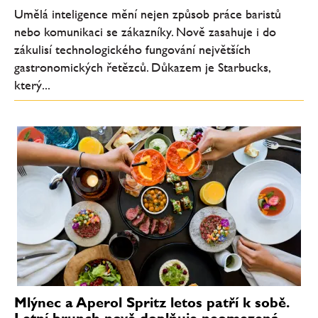
Umělá inteligence mění nejen způsob práce baristů
nebo komunikaci se zákazníky. Nově zasahuje i do
zákulisí technologického fungování největších
gastronomických řetězců. Důkazem je Starbucks,
který...
Mlýnec a Aperol Spritz letos patří k sobě.