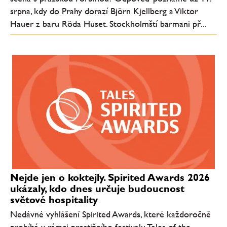
srpna, kdy do Prahy dorazí Björn Kjellberg a Viktor
Hauer z baru Röda Huset. Stockholmští barmani př...
Nejde jen o koktejly. Spirited Awards 2026
ukázaly, kdo dnes určuje budoucnost
světové hospitality
Nedávné vyhlášení Spirited Awards, které každoročně
probíhá v rámci prestižního festivalu Tales of the