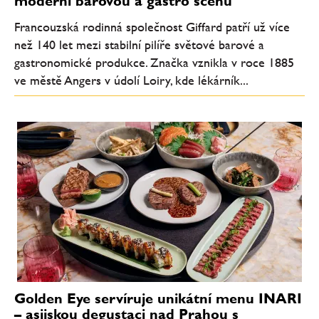
moderní barovou a gastro scénu
Francouzská rodinná společnost Giffard patří už více
než 140 let mezi stabilní pilíře světové barové a
gastronomické produkce. Značka vznikla v roce 1885
ve městě Angers v údolí Loiry, kde lékárník...
Golden Eye servíruje unikátní menu INARI
– asijskou degustaci nad Prahou s