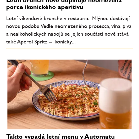
Letní brunch nově doplňuje neomezená
porce ikonického aperitivu
Letní víkendové brunche v restauraci Mlýnec dostávají
novou podobu. Vedle neomezeného prosecca, vína, piva
a nealkoholických nápojů se jejich součástí nově stává
také Aperol Spritz – ikonický...
Takto vypadá letní menu v Automatu