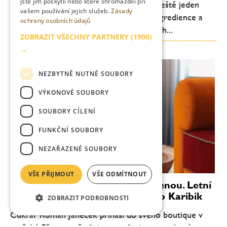
jste jim poskytli nebo které shromáždili při
svěžesti a pitelnosti. Letos je ale patrný ještě jeden
vašem používání jejich služeb.
Zásady
posun: důraz na jednoduchost, kvalitní ingredience a
ochrany osobních údajů
chuťovou čitelnost. Méně komplikovaných...
ZOBRAZIT VŠECHNY PARTNERY
(1900)
→
NEZBYTNĚ NUTNÉ SOUBORY
VÝKONOVÉ SOUBORY
SOUBORY CÍLENÍ
FUNKČNÍ SOUBORY
NEZAŘAZENÉ SOUBORY
VŠE PŘIJMOUT
VŠE ODMÍTNOUT
Věnečky Janeček zvou na dovolenou. Letní
novinka Piña Colada chutná jako Karibik
ZOBRAZIT PODROBNOSTI
Cukrář Roman Janeček přináší do svého boutique v