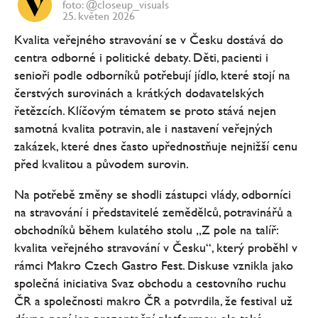
foto: @closeup_visuals
25. květen 2026
Kvalita veřejného stravování se v Česku dostává do
centra odborné i politické debaty. Děti, pacienti i
senioři podle odborníků potřebují jídlo, které stojí na
čerstvých surovinách a krátkých dodavatelských
řetězcích. Klíčovým tématem se proto stává nejen
samotná kvalita potravin, ale i nastavení veřejných
zakázek, které dnes často upřednostňuje nejnižší cenu
před kvalitou a původem surovin.
Na potřebě změny se shodli zástupci vlády, odborníci
na stravování i představitelé zemědělců, potravinářů a
obchodníků během kulatého stolu „Z pole na talíř:
kvalita veřejného stravování v Česku“, který proběhl v
rámci Makro Czech Gastro Fest. Diskuse vznikla jako
společná iniciativa Svaz obchodu a cestovního ruchu
ČR a společnosti makro ČR a potvrdila, že festival už