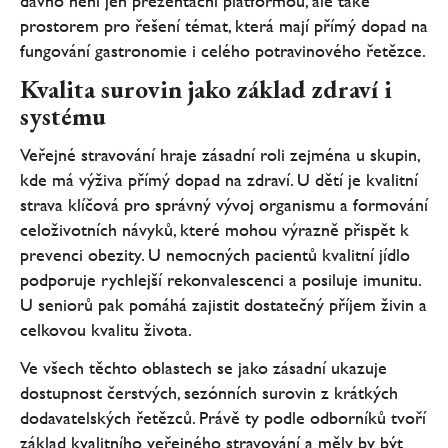
dávno není jen prezentační platformou, ale také
prostorem pro řešení témat, která mají přímý dopad na
fungování gastronomie i celého potravinového řetězce.
Kvalita surovin jako základ zdraví i
systému
Veřejné stravování hraje zásadní roli zejména u skupin,
kde má výživa přímý dopad na zdraví. U dětí je kvalitní
strava klíčová pro správný vývoj organismu a formování
celoživotních návyků, které mohou výrazně přispět k
prevenci obezity. U nemocných pacientů kvalitní jídlo
podporuje rychlejší rekonvalescenci a posiluje imunitu.
U seniorů pak pomáhá zajistit dostatečný příjem živin a
celkovou kvalitu života.
Ve všech těchto oblastech se jako zásadní ukazuje
dostupnost čerstvých, sezónních surovin z krátkých
dodavatelských řetězců. Právě ty podle odborníků tvoří
základ kvalitního veřejného stravování a měly by být