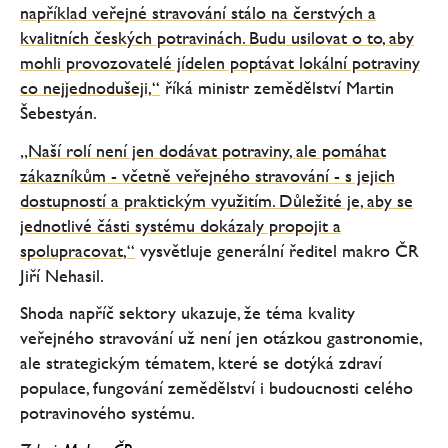
například veřejné stravování stálo na čerstvých a
kvalitních českých potravinách. Budu usilovat o to, aby
mohli provozovatelé jídelen poptávat lokální potraviny
co nejjednodušeji,“
říká ministr zemědělství Martin
Šebestyán.
„Naší rolí není jen dodávat potraviny, ale pomáhat
zákazníkům - včetně veřejného stravování - s jejich
dostupností a praktickým využitím. Důležité je, aby se
jednotlivé části systému dokázaly propojit a
spolupracovat,“
vysvětluje generální ředitel makro ČR
Jiří Nehasil.
Shoda napříč sektory ukazuje, že téma kvality
veřejného stravování už není jen otázkou gastronomie,
ale strategickým tématem, které se dotýká zdraví
populace, fungování zemědělství i budoucnosti celého
potravinového systému.