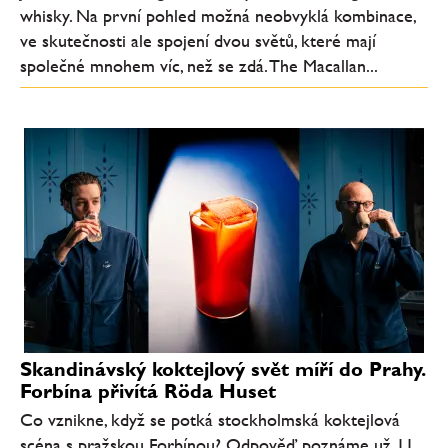
whisky. Na první pohled možná neobvyklá kombinace,
ve skutečnosti ale spojení dvou světů, které mají
společné mnohem víc, než se zdá. The Macallan...
Skandinávský koktejlový svět míří do Prahy.
Forbína přivítá Röda Huset
Co vznikne, když se potká stockholmská koktejlová
scéna s pražskou Forbínou? Odpověď poznáme už 11.