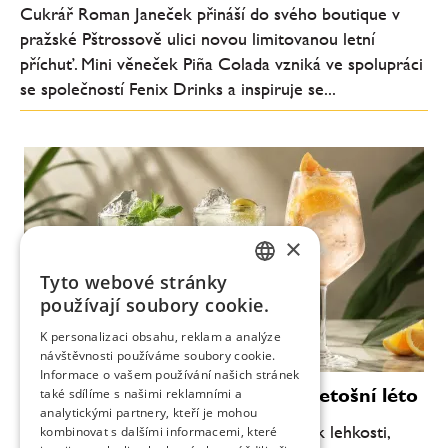
Cukrář Roman Janeček přináší do svého boutique v
pražské Pštrossově ulici novou limitovanou letní
příchuť. Mini věneček Piña Colada vzniká ve spolupráci
se společností Fenix Drinks a inspiruje se...
×
Tyto webové stránky
CZECH
používají soubory cookie.
ENGLISH
K personalizaci obsahu, reklam a analýze
návštěvnosti používáme soubory cookie.
Informace o vašem používání našich stránek
Moderní koktejly, které definují letošní léto
také sdílíme s našimi reklamními a
analytickými partnery, kteří je mohou
Letní barová scéna se každoročně vrací k lehkosti,
kombinovat s dalšími informacemi, které