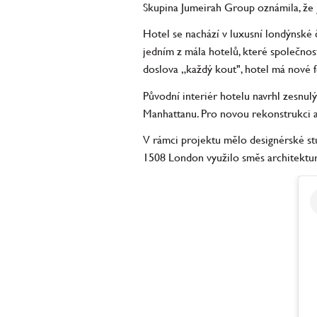
Skupina Jumeirah Group oznámila, že 
Hotel se nachází v luxusní londýnské č
jedním z mála hotelů, které společno
doslova „každý kout", hotel má nové f
Původní interiér hotelu navrhl zesnul
Manhattanu. Pro novou rekonstrukci a 
V rámci projektu mělo designérské stud
1508 London využilo směs architektury