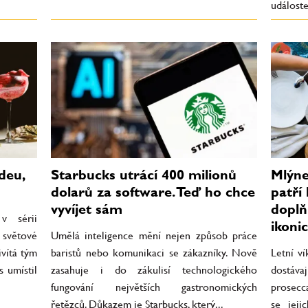
událost
deu,
Starbucks utrácí 400 milionů
Mlýne
dolarů za software. Teď ho chce
patří
vyvíjet sám
doplň
v sérii
ikoni
 světové
Umělá inteligence mění nejen způsob práce
ivítá tým
baristů nebo komunikaci se zákazníky. Nově
Letní v
s umístil
zasahuje i do zákulisí technologického
dostáva
fungování největších gastronomických
prosecca
řetězců. Důkazem je Starbucks, který...
se jeji