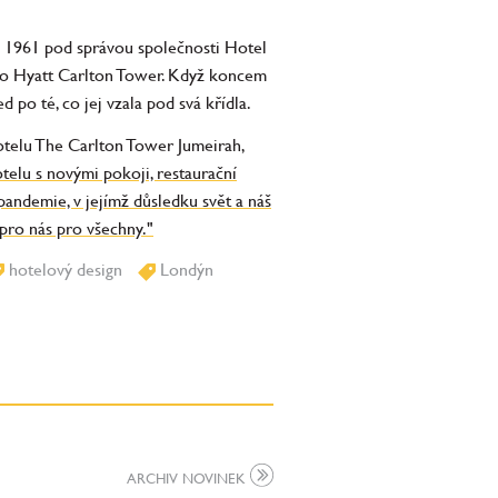
e 1961 pod správou společnosti Hotel
jako Hyatt Carlton Tower. Když koncem
po té, co jej vzala pod svá křídla.
hotelu The Carlton Tower Jumeirah,
elu s novými pokoji, restaurační
pandemie, v jejímž důsledku svět a náš
pro nás pro všechny."
hotelový design
Londýn
ARCHIV NOVINEK