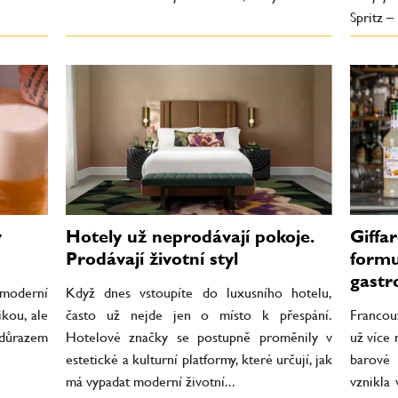
Spritz – 
v
Hotely už neprodávají pokoje.
Giffar
Prodávají životní styl
formu
gastr
 moderní
Když dnes vstoupíte do luxusního hotelu,
ikou, ale
často už nejde jen o místo k přespání.
Francou
 důrazem
Hotelové značky se postupně proměnily v
už více 
estetické a kulturní platformy, které určují, jak
barové 
má vypadat moderní životní...
vznikla