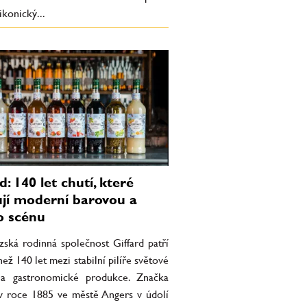
ikonický...
d: 140 let chutí, které
jí moderní barovou a
o scénu
zská rodinná společnost Giffard patří
než 140 let mezi stabilní pilíře světové
a gastronomické produkce. Značka
 v roce 1885 ve městě Angers v údolí