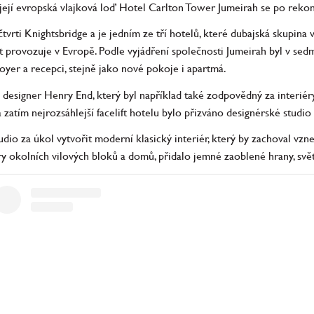
její evropská vlajková loď Hotel Carlton Tower Jumeirah se po rekon
tvrti Knightsbridge a je jedním ze tří hotelů, které dubajská skupina
st provozuje v Evropě. Podle vyjádření společnosti Jumeirah byl v se
oyer a recepci, stejně jako nové pokoje i apartmá.
ý designer Henry End, který byl například také zodpovědný za interiér
zatím nejrozsáhlejší facelift hotelu bylo přizváno designérské studi
io za úkol vytvořit moderní klasický interiér, který by zachoval vzne
 okolních vilových bloků a domů, přidalo jemné zaoblené hrany, světl