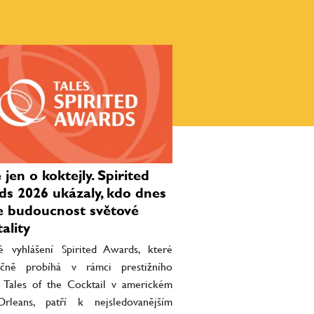
jen o koktejly. Spirited
s 2026 ukázaly, kdo dnes
e budoucnost světové
ality
 vyhlášení Spirited Awards, které
očně probíhá v rámci prestižního
lu Tales of the Cocktail v americkém
leans, patří k nejsledovanějším