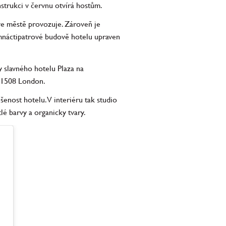
strukci v červnu otvírá hostům.
 ve městě provozuje. Zároveň je
dmnáctipatrové budově hotelu upraven
y slavného hotelu Plaza na
o 1508 London.
šenost hotelu. V interiéru tak studio
é barvy a organicky tvary.