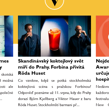
ames
Skandinávský koktejlový svět
Nejde 
y
míří do Prahy. Forbína přivítá
Award
Röda Huset
určuj
 skotská
hospit
ed možná
Co vznikne, když se potká stockholmská
osti ale
koktejlová scéna s pražskou Forbínou?
Nedávné
společné
Odpověď poznáme už 11. srpna, kdy do Prahy
každor
..
dorazí Björn Kjellberg a Viktor Hauer z baru
festiva
Röda Huset. Stockholmští barmani př...
New Or