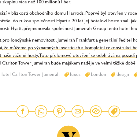
skupinu více než 100 milionů liber.
ází v blízkosti obchodního domu Harrods. Poprvé byl otevřen v roc
řešel do rukou společnosti Hyatt a 20 let jej hoteloví hosté znali 
ostí Hyatt, přejmenovala společnost Jumeirah Group tento hotel hned 
 pro londýnské nemovitosti, Jumeirah Frankfurt a generální ředitel 
i, že můžeme po významných investicích a kompletní rekonstrukci hot
pět naše vážené hosty. Toto přelomové otevření se odehrává na pozadí 
l Carlton Tower Jumeirah bude majákem naděje ve velmi těžké době 
Hotel Carlton Tower Jumeirah
luxus
London
design