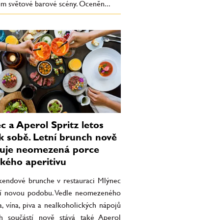
em světové barové scény. Oceněn...
c a Aperol Spritz letos
 k sobě. Letní brunch nově
uje neomezená porce
ckého aperitivu
íkendové brunche v restauraci Mlýnec
jí novou podobu. Vedle neomezeného
, vína, piva a nealkoholických nápojů
ch součástí nově stává také Aperol