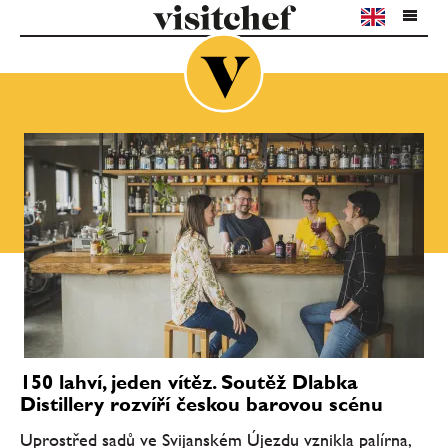
150 lahví, jeden vítěz. Soutěž Dlabka
Distillery rozvíří českou barovou scénu
Uprostřed sadů ve Svijanském Újezdu vznikla palírna,