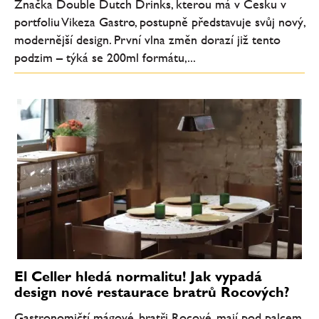
Značka Double Dutch Drinks, kterou má v Česku v
portfoliu Vikeza Gastro, postupně představuje svůj nový,
modernější design. První vlna změn dorazí již tento
podzim – týká se 200ml formátu,...
El Celler hledá normalitu! Jak vypadá
design nové restaurace bratrů Rocových?
Gastronomičtí mágové, bratři Rocové, mají pod palcem