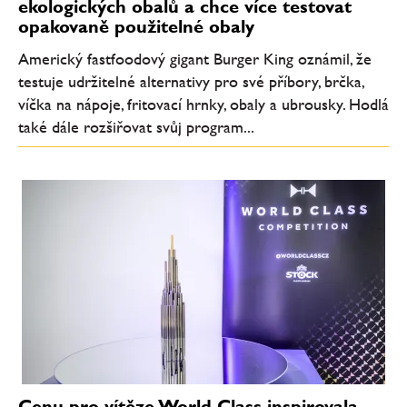
ekologických obalů a chce více testovat
opakovaně použitelné obaly
Americký fastfoodový gigant Burger King oznámil, že
testuje udržitelné alternativy pro své příbory, brčka,
víčka na nápoje, fritovací hrnky, obaly a ubrousky. Hodlá
také dále rozšiřovat svůj program...
Cenu pro vítěze World Class inspirovala