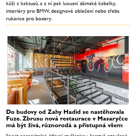
kůži z kaktusů, a z ní pak luxusní dámské kabelky,
interiéry pro BMW, designové oblečení nebo třeba
rukavice pro boxery.
Do budovy od Zahy Hadid se nastěhovala
Fuze. Zbrusu nová restaurace v Masaryčce
má být živá, různorodá a přístupná všem
Spojit nespojitelné. Hlavní myšlenkou čerstvě otevřené