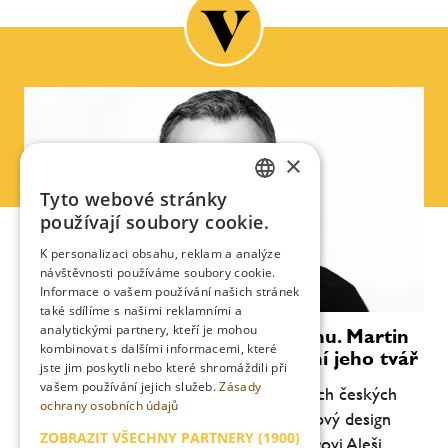
×
Tyto webové stránky
CZECH
používají soubory cookie.
ENGLISH
K personalizaci obsahu, reklam a analýze
návštěvnosti používáme soubory cookie.
Informace o vašem používání našich stránek
také sdílíme s našimi reklamními a
analytickými partnery, kteří je mohou
Gin, který nastartoval českou vlnu. Martin
kombinovat s dalšími informacemi, které
Žufánek po dvanácti letech mění jeho tvář
jste jim poskytli nebo které shromáždili při
vašem používání jejich služeb.
Zásady
Po dvanácti letech se jeden z nejvlivnějších českých
ochrany osobních údajů
ginů proměňuje. Martin Žufánek svěřil nový design
ZOBRAZIT VŠECHNY PARTNERY
(1900)
lahví OMG a OMFG grafickému designérovi Aleši