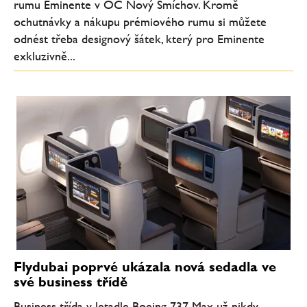
rumu Eminente v OC Nový Smíchov. Kromě
ochutnávky a nákupu prémiového rumu si můžete
odnést třeba designový šátek, který pro Eminente
exkluzivně...
Flydubai poprvé ukázala nová sedadla ve
své business třídě
Business třída v letadle Boeing 737 Max už nikdy