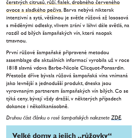
čerstvých citrusů, růží, fialek, drobného červeného
ovoce a sladkého pečiva.
Barva nebývá nikterak
intenzivní a sytá, většinou je světle růžová až lososová
s měděnými odlesky, vlivem zrání v láhvi dále světlá, na
rozdíl od bílých šampaňských vín, která naopak
tmavnou.
První růžové šampaňské připravené metodou
assemblage dle aktuálních informací vyrobila už v roce
1818 slavná vdova Barbe-Nicole Clicquot-Ponsardin.
Přestože dříve bývala růžová šampaňská vína vnímaná
jako levnější a jednodušší produkt, dneska jsou
vyrovnaným partnerem šampaňských vín bílých. Co se
týká ceny, bývají vždy dražší, v některých případech
dokonce i několikanásobně.
Druhou část článku o rosé šampaňských naleznete
ZDE
.
Velké domy a jejich „růžovky“