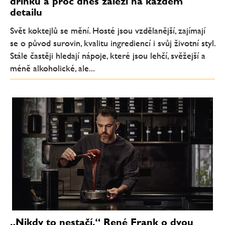
drinků a proč dnes záleží na každém
detailu
Svět koktejlů se mění. Hosté jsou vzdělanější, zajímají
se o původ surovin, kvalitu ingrediencí i svůj životní styl.
Stále častěji hledají nápoje, které jsou lehčí, svěžejší a
méně alkoholické, ale...
„Nikdy to nestačí.“ René Frank o dvou