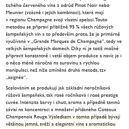
tichého červeného vína z odrůd Pinot Noir nebo
Meunier (vzácně i jejich kombinaci), která mají
v regionu Champagne svoji vlastní apelaci. Touto
metodou se připraví přibližně 95 % všech růžových
šampaňských vín a to především proto, že je primárně
využívaná v „Grande Marques de Champagne“, tedy ve
velkých šampaňských domech. Díky ní je totiž možné
připravit konstantně i vetší objem produkce a navíc je i
o něco méně náročná na surovinu a rychlou
manipulaci, než níže zmíněná druhá metoda, tzv
„saignée“.
Scelováním se produkují jak základní neročníková
růžová šampaňská, tak rosé ročníková i rosé prestige
cuvée. Intenzita barvy i chuti, aroma a případně taninů
závisí na koncentraci a množství přidaného Coteaux
Champenois Rouge.
Výsledkem v tomto případě bývají
většinou jemná, svěží a elegantní vína s aromatickou