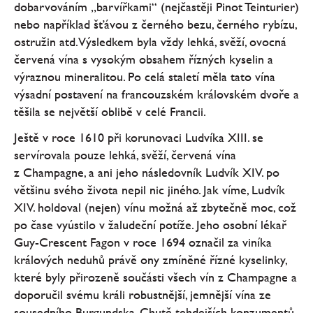
dobarvováním „barvířkami“ (nejčastěji Pinot Teinturier)
nebo například šťávou z černého bezu, černého rybízu,
ostružin atd. Výsledkem byla vždy lehká, svěží, ovocná
červená vína s vysokým obsahem řízných kyselin a
výraznou mineralitou. Po celá staletí měla tato vína
výsadní postavení na francouzském královském dvoře a
těšila se největší oblibě v celé Francii.
Ještě v roce 1610 při korunovaci Ludvíka XIII. se
servírovala pouze lehká, svěží, červená vína
z Champagne, a ani jeho následovník Ludvík XIV. po
většinu svého života nepil nic jiného. Jak víme, Ludvík
XIV. holdoval (nejen) vínu možná až zbytečně moc, což
po čase vyústilo v žaludeční potíže. Jeho osobní lékař
Guy-Crescent Fagon v roce 1694 označil za viníka
králových neduhů právě ony zmíněné řízné kyselinky,
které byly přirozeně součásti všech vín z Champagne a
doporučil svému králi robustnější, jemnější vína ze
sousedního Burgundska. Chutě tehdejších konzumentů