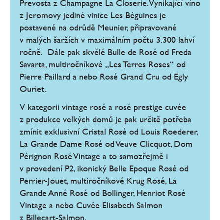
Prevosta z Champagne La Closerie. Vynikající víno
z Jeromovy jediné vinice Les Béguines je
postavené na odrůdě Meunier, připravované
v malých šaržích v maximálním počtu 3.300 lahví
ročně. Dále pak skvělé Bulle de Rosé od Freda
Savarta, multiročníkové „Les Terres Roses“ od
Pierre Paillard a nebo Rosé Grand Cru od Egly
Ouriet.
V kategorii vintage rosé a rosé prestige cuvée
z produkce velkých domů je pak určitě potřeba
zmínit exklusivní Cristal Rosé od Louis Roederer,
La Grande Dame Rosé od Veuve Clicquot, Dom
Pérignon Rosé Vintage a to samozřejmě i
v provedení P2, ikonický Belle Epoque Rosé od
Perrier-Jouet, multiročníkové Krug Rosé, La
Grande Anné Rosé od Bollinger, Henriot Rosé
Vintage a nebo Cuvée Elisabeth Salmon
z Billecart-Salmon.