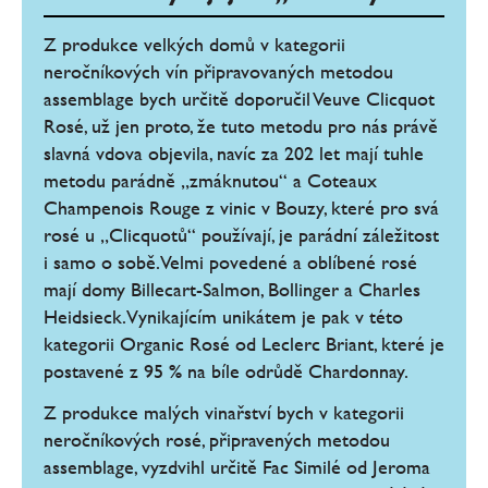
Z produkce velkých domů v kategorii
neročníkových vín připravovaných metodou
assemblage bych určitě doporučil Veuve Clicquot
Rosé, už jen proto, že tuto metodu pro nás právě
slavná vdova objevila, navíc za 202 let mají tuhle
metodu parádně „zmáknutou“ a Coteaux
Champenois Rouge z vinic v Bouzy, které pro svá
rosé u „Clicquotů“ používají, je parádní záležitost
i samo o sobě. Velmi povedené a oblíbené rosé
mají domy Billecart-Salmon, Bollinger a Charles
Heidsieck. Vynikajícím unikátem je pak v této
kategorii Organic Rosé od Leclerc Briant, které je
postavené z 95 % na bíle odrůdě Chardonnay.
Z produkce malých vinařství bych v kategorii
neročníkových rosé, připravených metodou
assemblage, vyzdvihl určitě Fac Similé od Jeroma