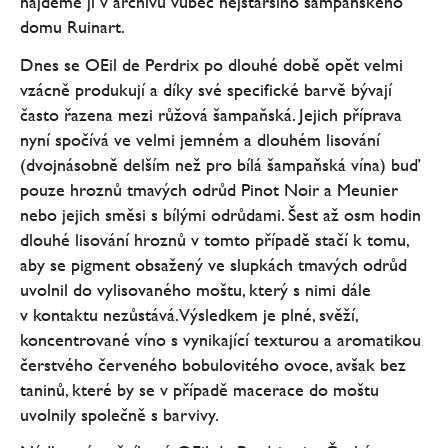
najdeme ji v archivu vůbec nejstaršího šampaňského
domu Ruinart.
Dnes se OEil de Perdrix po dlouhé době opět velmi
vzácně produkují a díky své specifické barvě bývají
často řazena mezi růžová šampaňská. Jejich příprava
nyní spočívá ve velmi jemném a dlouhém lisování
(dvojnásobně delším než pro bílá šampaňská vína) buď
pouze hroznů tmavých odrůd Pinot Noir a Meunier
nebo jejich směsi s bílými odrůdami. Šest až osm hodin
dlouhé lisování hroznů v tomto případě stačí k tomu,
aby se pigment obsažený ve slupkách tmavých odrůd
uvolnil do vylisovaného moštu, který s nimi dále
v kontaktu nezůstává. Výsledkem je plné, svěží,
koncentrované víno s vynikající texturou a aromatikou
čerstvého červeného bobulovitého ovoce, avšak bez
taninů, které by se v případě macerace do moštu
uvolnily společně s barvivy.