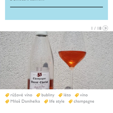
1 / 18
růžové víno
bubliny
léto
víno
Miloš Danihelka
life style
champagne