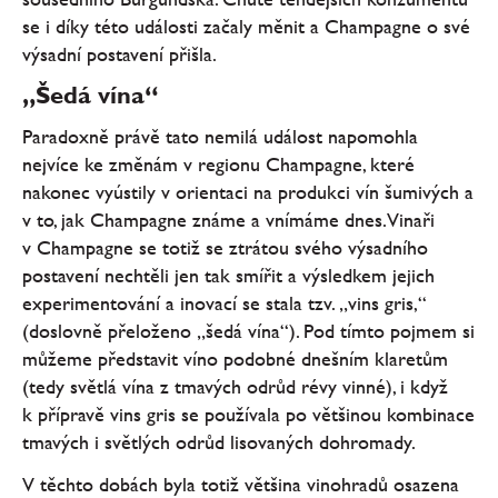
se i díky této události začaly měnit a Champagne o své
výsadní postavení přišla.
„Šedá vína“
Paradoxně právě tato nemilá událost napomohla
nejvíce ke změnám v regionu Champagne, které
nakonec vyústily v orientaci na produkci vín šumivých a
v to, jak Champagne známe a vnímáme dnes. Vinaři
v Champagne se totiž se ztrátou svého výsadního
postavení nechtěli jen tak smířit a výsledkem jejich
experimentování a inovací se stala tzv. „vins gris,“
(doslovně přeloženo „šedá vína“). Pod tímto pojmem si
můžeme představit víno podobné dnešním klaretům
(tedy světlá vína z tmavých odrůd révy vinné), i když
k přípravě vins gris se používala po většinou kombinace
tmavých i světlých odrůd lisovaných dohromady.
V těchto dobách byla totiž většina vinohradů osazena