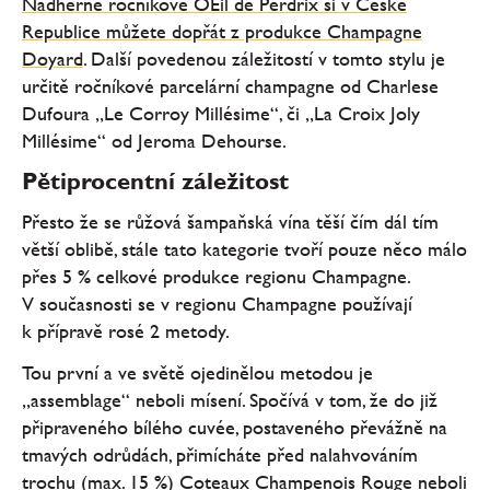
Nádherné ročníkové OEil de Perdrix si v České
Republice můžete dopřát z produkce Champagne
Doyard
. Další povedenou záležitostí v tomto stylu je
určitě ročníkové parcelární champagne od Charlese
Dufoura „Le Corroy Millésime“, či „La Croix Joly
Millésime“ od Jeroma Dehourse.
Pětiprocentní záležitost
Přesto že se růžová šampaňská vína těší čím dál tím
větší oblibě, stále tato kategorie tvoří pouze něco málo
přes 5 % celkové produkce regionu Champagne.
V současnosti se v regionu Champagne používají
k přípravě rosé 2 metody.
Tou první a ve světě ojedinělou metodou je
„assemblage“ neboli mísení. Spočívá v tom, že do již
připraveného bílého cuvée, postaveného převážně na
tmavých odrůdách, přimícháte před nalahvováním
trochu (max. 15 %) Coteaux Champenois Rouge neboli