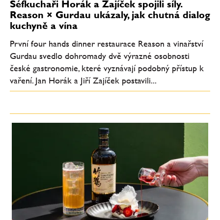
Šéfkuchaři Horák a Zajíček spojili síly.
Reason × Gurdau ukázaly, jak chutná dialog
kuchyně a vína
První four hands dinner restaurace Reason a vinařství
Gurdau svedlo dohromady dvě výrazné osobnosti
české gastronomie, které vyznávají podobný přístup k
vaření. Jan Horák a Jiří Zajíček postavili...