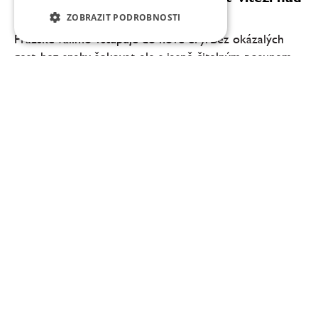
efektem
ZOBRAZIT PODROBNOSTI
Pražské Vallmo vstupuje do nové éry. Bez okázalých
gest, bez snahy šokovat, ale s jasně čitelným posunem
na talíři. Degustační menu ve Vallmu dnes není o tom,
co všechno šéfkuchař Daniel Kukačka se...
Zlatý Roh: víc než vinařství