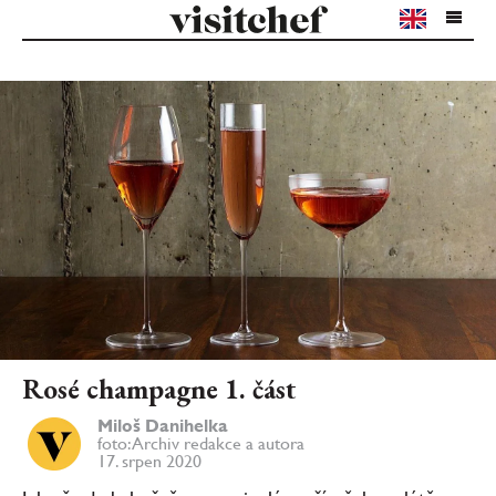
Rosé champagne 1. část
Miloš Danihelka
foto: Archiv redakce a autora
17. srpen 2020