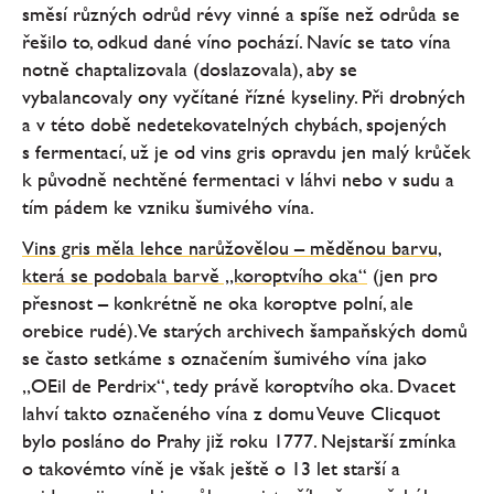
směsí různých odrůd révy vinné a spíše než odrůda se
řešilo to, odkud dané víno pochází. Navíc se tato vína
notně chaptalizovala (doslazovala), aby se
vybalancovaly ony vyčítané řízné kyseliny. Při drobných
a v této době nedetekovatelných chybách, spojených
s fermentací, už je od vins gris opravdu jen malý krůček
k původně nechtěné fermentaci v láhvi nebo v sudu a
tím pádem ke vzniku šumivého vína.
Vins gris měla lehce narůžovělou – měděnou barvu,
která se podobala barvě „koroptvího oka“
(jen pro
přesnost – konkrétně ne oka koroptve polní, ale
orebice rudé). Ve starých archivech šampaňských domů
se často setkáme s označením šumivého vína jako
„OEil de Perdrix“, tedy právě koroptvího oka. Dvacet
lahví takto označeného vína z domu Veuve Clicquot
bylo posláno do Prahy již roku 1777. Nejstarší zmínka
o takovémto víně je však ještě o 13 let starší a