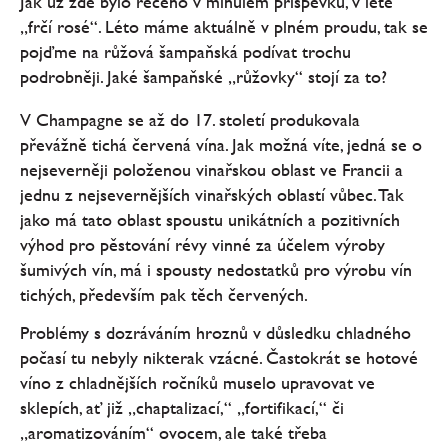
Jak už zde bylo řečeno v minulém příspěvku, v létě
„frčí rosé“. Léto máme aktuálně v plném proudu, tak se
pojďme na růžová šampaňská podívat trochu
podrobněji. Jaké šampaňské „růžovky“ stojí za to?
V Champagne se až do 17. století produkovala
převážně tichá červená vína. Jak možná víte, jedná se o
nejseverněji položenou vinařskou oblast ve Francii a
jednu z nejsevernějších vinařských oblastí vůbec. Tak
jako má tato oblast spoustu unikátních a pozitivních
výhod pro pěstování révy vinné za účelem výroby
šumivých vín, má i spousty nedostatků pro výrobu vín
tichých, především pak těch červených.
Problémy s dozráváním hroznů v důsledku chladného
počasí tu nebyly nikterak vzácné. Častokrát se hotové
víno z chladnějších ročníků muselo upravovat ve
sklepích, ať již „chaptalizací,“ „fortifikací,“ či
„aromatizováním“ ovocem, ale také třeba