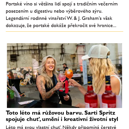
Portské víno si většina lidí spojí s tradičním večerním
posezením u digestivu nebo výběrového sýru.
Legendární rodinné vinařství W. & J. Graham’s však
dokazuje, že portské dokáže překročit své hranice...
Toto léto má růžovou barvu. Sarti Spritz
spojuje chuť, umění i kreativní životní styl
Léto má svou vlastní chuť. Někdy připomíná čerstvé