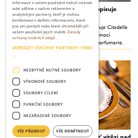
Informace o vašem používání našich stránek
Luxus bez promile: Citadelle přepisuje
také sdílíme s našimi reklamními a
analytickými partnery, kteří je mohou
pravidla ginu
kombinovat s dalšími informacemi, které
jste jim poskytli nebo které shromáždili při
Průkopník moderního craft ginu představuje Citadelle
vašem používání jejich služeb.
Zásady
0.0 – nealkoholický destilát vytvořený pomocí
ochrany osobních údajů
technologií inspirovaných světem haute parfumerie.
ZOBRAZIT VŠECHNY PARTNERY
(1900)
→
NEZBYTNĚ NUTNÉ SOUBORY
VÝKONOVÉ SOUBORY
SOUBORY CÍLENÍ
FUNKČNÍ SOUBORY
NEZAŘAZENÉ SOUBORY
VŠE PŘIJMOUT
VŠE ODMÍTNOUT
Vallmo bez Makovičky: když chuť vítězí nad