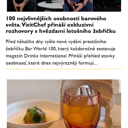
100 nejvlivnějších osobností barového
světa. VisitChef přináší exkluzivní
rozhovory s hvězdami letošního žebříčku
Před několika dny vyšlo nové vydání prestižního
žebříčku Bar World 100, který každoročně sestavuje
magazín Drinks International. Přináší přehled stovky
osobností, které dnes nejvýrazněji formují...