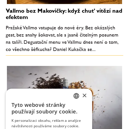
Vallmo bez Makovičky: když chuť vítězí nad
efektem
Pražské Vallmo vstupuje do nové éry. Bez okázalých
gest, bez snahy šokovat, ale s jasně čitelným posunem
na talíři. Degustační menu ve Vallmu dnes není o tom,
co všechno šéfkuchař Daniel Kukačka se...
×
Tyto webové stránky
CZECH
používají soubory cookie.
ENGLISH
K personalizaci obsahu, reklam a analýze
návštěvnosti používáme soubory cookie.