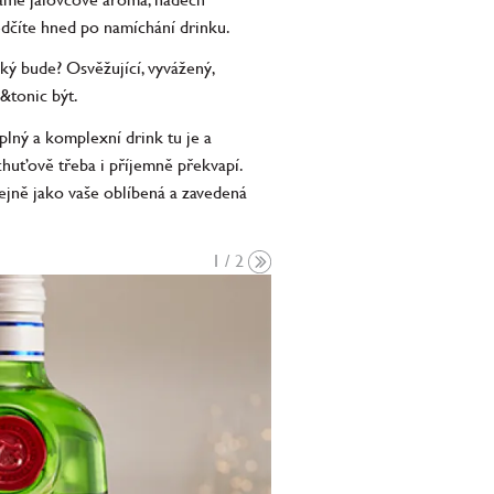
dčíte hned po namíchání drinku.
ký bude? Osvěžující, vyvážený,
&tonic být.
plný a komplexní drink tu je a
chuťově třeba i příjemně překvapí.
ejně jako vaše oblíbená a zavedená
1 / 2