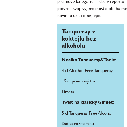
prémiové kategorie. Třeba v reportu D
potvrdil svoji výjimečnost a oblibu m
novinku užít co nejlépe.
Tanqueray v
koktejlu bez
alkoholu
Nealko Tanqueray&Tonic:
4 cl Alcohol Free Tanqueray
15 cl premiový tonic
Limeta
Twist na klasický Gimlet:
5 cl Tanqueray Free Alcohol
Snítka rozmarýnu