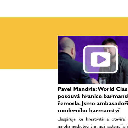
Pavel Mandrla: World Clas
posouvá hranice barman
řemesla. Jsme ambasadoř
moderního barmanství
„Inspiruje ke kreativitě a otevírá
mnoha neskutečným možnostem. To 