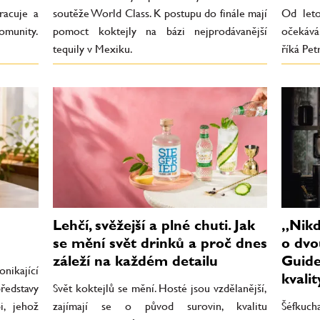
racuje a
soutěže World Class. K postupu do finále mají
Od leto
omunity.
pomoct koktejly na bázi nejprodávanější
očekává
tequily v Mexiku.
říká Pet
Lehčí, svěžejší a plné chuti. Jak
„Nikd
se mění svět drinků a proč dnes
o dvo
záleží na každém detailu
Guide
onikající
kvalit
ředstavy
Svět koktejlů se mění. Hosté jsou vzdělanější,
i, jehož
zajímají se o původ surovin, kvalitu
Šéfkuc