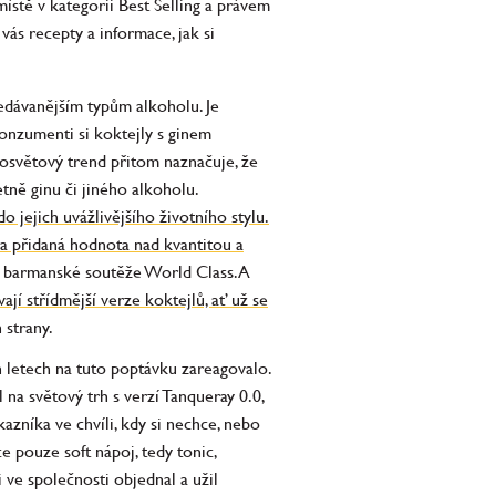
ístě v kategorii Best Selling a právem
ás recepty a informace, jak si
edávanějším typům alkoholu. Je
konzumenti si koktejly s ginem
losvětový trend přitom naznačuje, že
etně ginu či jiného alkoholu.
o jejich uvážlivějšího životního stylu.
a přidaná hodnota nad kvantitou a
í barmanské soutěže World Class. A
ají střídmější verze koktejlů, ať už se
h strany.
letech na tuto poptávku zareagovalo.
 na světový trh s verzí Tanqueray 0.0,
azníka ve chvíli, kdy si nechce, nebo
 pouze soft nápoj, tedy tonic,
 ve společnosti objednal a užil