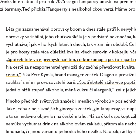
rinks International pro rok 2025 se gin Tanqueray umístil na prvním m
ezi barmany. Teď přichází Tanqueray s nealkoholickou verzí. Máme pro v
Léta gin zaznamenával obrovský boom a dnes stále patří k nejvyhl
obrovsky variabilní, jeho chuťová škála je v podstatě nekonečná, 
vychutnávají jak v horkých letních dnech, tak v zimním období. Ce
je pro hosty stále více důležitá kvalita všech surovin v koktejlu, vč
„Spotřebitelé více přemýšlí nad tím, co konzumují a jak to zapadá d
Na cestě za nezapomenutelnými zážitky začíná převažovat kvalita 
cenou,“
říká Petr Kymla, brand manager značek Diageo a prestižn
souhlasí s ním i provozovatelé barů.
„Spotřebitelé stále více poptáv
jedná o nižší stupeň alkoholu, méně cukru či alergenů,“
zní z jejic
Mnoho předních světových značek i menších výrobců v posledních 
Také jedna z nejslavnějších ginových značek, gin Tanqueray, vstoupil
a ta se nedávno objevila i na českém trhu. Má za úkol uspokojit zák
nemůže vychutnat drink na alkoholovém základu, přitom ale nechce
limonádu, či jinou variantu jednoduchého nealka. Naopak, rád by si