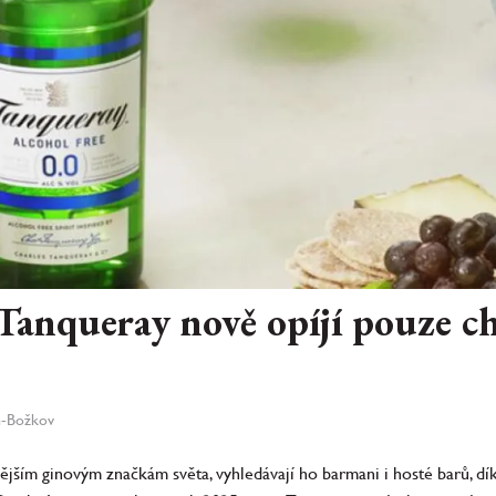
Tanqueray nově opíjí pouze c
ň-Božkov
nějším ginovým značkám světa, vyhledávají ho barmani i hosté barů, dí