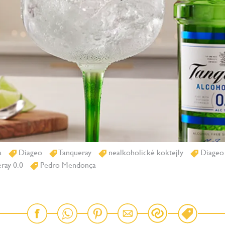
a
Diageo
Tanqueray
nealkoholické koktejly
Diageo
ray 0.0
Pedro Mendonça