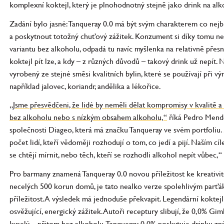
komplexní koktejl, který je plnohodnotný stejně jako drink na alk
Zadání bylo jasné: Tanqueray 0.0 má být svým charakterem co nej
a poskytnout totožný chuťový zážitek. Konzument si díky tomu n
variantu bez alkoholu, odpadá tu navíc myšlenka na relativně přes
koktejl pít lze, a kdy – z různých důvodů – takový drink už nepít. 
vyrobený ze stejné směsi kvalitních bylin, které se používají při 
například jalovec, koriandr, andělika a lékořice.
„Jsme přesvědčeni, že lidé by neměli dělat kompromisy v kvalitě a c
bez alkoholu nebo s nízkým obsahem alkoholu,“
říká Pedro Mendo
společnosti Diageo, která má značku Tanqueray ve svém portfoliu
počet lidí, kteří vědoměji rozhodují o tom, co jedí a pijí. Naším cí
se chtějí mírnit, nebo těch, kteří se rozhodli alkohol nepít vůbec
Pro barmany znamená Tanqueray 0.0 novou příležitost ke kreativitě 
necelých 500 korun domů, je tato nealko verze spolehlivým parťá
příležitost. A výsledek má jednoduše překvapit. Legendární koktej
osvěžující, energický zážitek. Autoři receptury slibují, že 0,0% Gi
kyselý – přitom bez alkoholu. Tanqueray 0,0% poskytuje drinku z