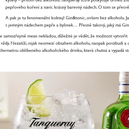
pepřového koření a navíc krásný barevný nádech. O tom se přesvě
A pak je tu fenomenální koktejl Gin&tonic, ovšem bez alkoholu. Ja
s jemným nádechem pepře a bylinek… Přesně takový, jaký má Gin
e samozřejmě meze nekladou, důležité je vědět, že možnost vytvořit 
tě vždy. Nezatíží, nijak neomezí obsahem alkoholu, naopak povzbudí a 
lternativu oblíbeného alkoholického drinku, která chutná a vypadá st