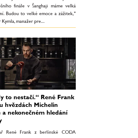
šního finále v Šanghaji máme velká
ní. Budou to velké emoce a zážitek,"
r Kymla, manažer pre...
y to nestačí.“ René Frank
u hvězdách Michelin
 a nekonečném hledání
y
hař René Frank z berlínské CODA