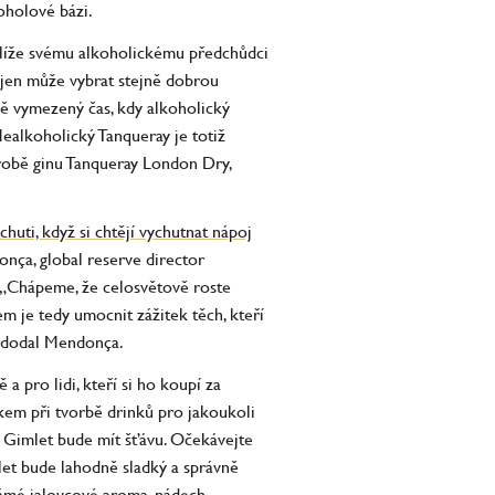
oholové bázi.
blíže svému alkoholickému předchůdci
ejen může vybrat stejně dobrou
ně vymezený čas, kdy alkoholický
Nealkoholický Tanqueray je totiž
výrobě ginu Tanqueray London Dry,
huti, když si chtějí vychutnat nápoj
nça, global reserve director
. „Chápeme, že celosvětově roste
lem je tedy umocnit zážitek těch, kteří
,“ dodal Mendonça.
a pro lidi, kteří si ho koupí za
kem při tvorbě drinků pro jakoukoli
l Gimlet bude mít šťávu. Očekávejte
mlet bude lahodně sladký a správně
námé jalovcové aroma, nádech