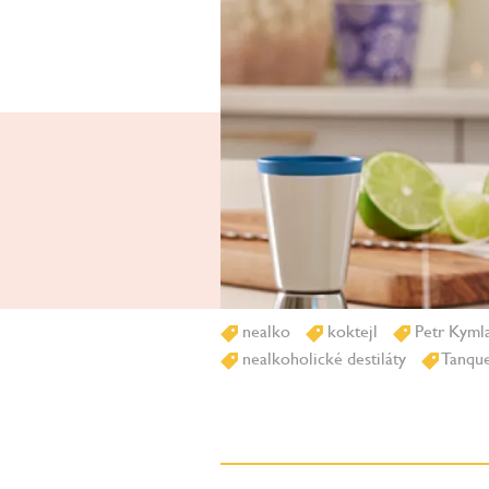
nealko
koktejl
Petr Kyml
nealkoholické destiláty
Tanque