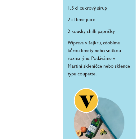
1,5 cl cukrový sirup
2 cl lime juice
2 kousky chilli papričky
Příprava v šejkru, zdobíme
kůrou limety nebo snítkou
rozmarýnu. Podáváme v
Martini skleničce nebo sklence
typu coupette.