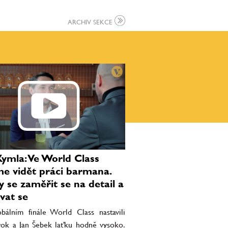
ARCHIV SEKCE
Kymla: Ve World Class
e vidět práci barmana.
y se zaměřit se na detail a
vat se
bálním finále World Class nastavili
rok a Jan Šebek laťku hodně vysoko.