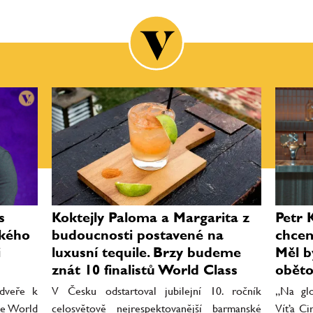
s
Koktejly Paloma a Margarita z
Petr 
ského
budoucnosti postavené na
chcem
i
luxusní tequile. Brzy budeme
Měl b
znát 10 finalistů World Class
oběto
 dveře k
V Česku odstartoval jubilejní 10. ročník
„Na glo
je World
celosvětově nejrespektovanější barmanské
Víťa Ci