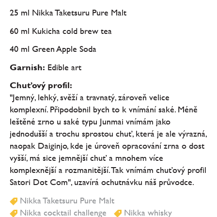
25 ml Nikka Taketsuru Pure Malt
60 ml Kukicha cold brew tea
40 ml Green Apple Soda
Garnish:
Edible art
Chuťový profil:
"Jemný, lehký, svěží a travnatý, zároveň velice
komplexní. Připodobnil bych to k vnímání saké. Méně
leštěné zrno u saké typu Junmai vnímám jako
jednodušší a trochu sprostou chuť, která je ale výrazná,
naopak Daiginjo, kde je úroveň opracování zrna o dost
vyšší, má sice jemnější chuť a mnohem více
komplexnější a rozmanitější. Tak vnímám chuťový profil
Satori Dot Com", uzavírá ochutnávku náš průvodce.
Nikka Taketsuru Pure Malt
Nikka cocktail challenge
Nikka whisky