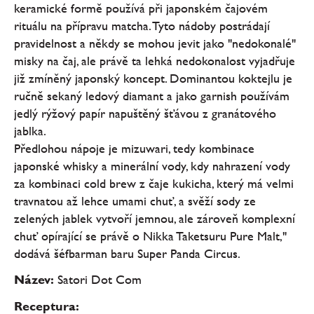
keramické formě používá při japonském čajovém
rituálu na přípravu matcha. Tyto nádoby postrádají
pravidelnost a někdy se mohou jevit jako "nedokonalé"
misky na čaj, ale právě ta lehká nedokonalost vyjadřuje
již zmíněný japonský koncept. Dominantou koktejlu je
ručně sekaný ledový diamant a jako garnish používám
jedlý rýžový papír napuštěný šťávou z granátového
jablka.
Předlohou nápoje je mizuwari, tedy kombinace
japonské whisky a minerální vody, kdy nahrazení vody
za kombinaci cold brew z čaje kukicha, který má velmi
travnatou až lehce umami chuť, a svěží sody ze
zelených jablek vytvoří jemnou, ale zároveň komplexní
chuť opírající se právě o Nikka Taketsuru Pure Malt,"
dodává šéfbarman baru Super Panda Circus.
Název:
Satori Dot Com
Receptura: