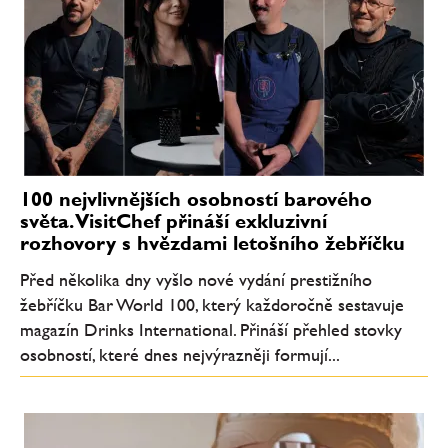
100 nejvlivnějších osobností barového
světa. VisitChef přináší exkluzivní
rozhovory s hvězdami letošního žebříčku
Před několika dny vyšlo nové vydání prestižního
žebříčku Bar World 100, který každoročně sestavuje
magazín Drinks International. Přináší přehled stovky
osobností, které dnes nejvýrazněji formují...