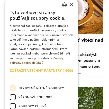
×
Tyto webové stránky
CZECH
používají soubory cookie.
ENGLISH
K personalizaci obsahu, reklam a analýze
návštěvnosti používáme soubory cookie.
Informace o vašem používání našich stránek
Vallmo bez Makovičky: když chuť vítězí nad
také sdílíme s našimi reklamními a
analytickými partnery, kteří je mohou
efektem
kombinovat s dalšími informacemi, které
jste jim poskytli nebo které shromáždili při
Pražské Vallmo vstupuje do nové éry. Bez okázalých
vašem používání jejich služeb.
Zásady
gest, bez snahy šokovat, ale s jasně čitelným posunem
ochrany osobních údajů
na talíři. Degustační menu ve Vallmu dnes není o tom,
ZOBRAZIT VŠECHNY PARTNERY
(1900)
co všechno šéfkuchař Daniel Kukačka se...
→
NEZBYTNĚ NUTNÉ SOUBORY
VÝKONOVÉ SOUBORY
SOUBORY CÍLENÍ