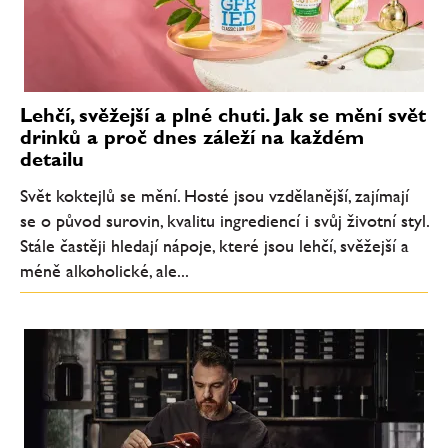
Lehčí, svěžejší a plné chuti. Jak se mění svět
drinků a proč dnes záleží na každém
detailu
Svět koktejlů se mění. Hosté jsou vzdělanější, zajímají
se o původ surovin, kvalitu ingrediencí i svůj životní styl.
Stále častěji hledají nápoje, které jsou lehčí, svěžejší a
méně alkoholické, ale...