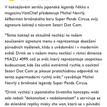
V koktejlovém seriálu japonské legendy Nikka a
magazínu VisitChef představuje Michal Nevrlý,
šéfbarman brněnského baru Super Panda Circus, svůj
signature koktejl s názvem Satori Dot Com.
"Tento koktejl se aktuálně nachází na našem
současném signature menu a reprezentuje dosažení
původních myšlenek, klidu a uvědomění i v moderním
světě. Drink se v našem menu nachází v rámci dimenze
MIAZU 4099, což je svět, který reprezentuje utopickou
budoucnost, kde čas utíká extrémně rychle, a cocktail
Satori Dot Com je jakousi protichůdnou odpovědí na
tento supermoderní rychlý svět," vysvětluje Michal
Nevrlý z brněnské legendy Super Panda Circus.
"Drink vychází z japonského životního konceptu wabi
sabi neboli "dokonalost v nedokonalosti" a servíruje se
do skleněné repliky misky cha wan, která se v původní