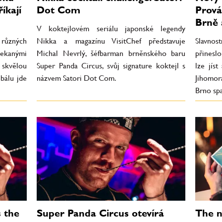
íkají
Dot Com
Prová
Brně 
V koktejlovém seriálu japonské legendy
různých
Nikka a magazínu VisitChef představuje
Slavnos
čekanými
Michal Nevrlý, šéfbarman brněnského baru
přineslo
skvělou
Super Panda Circus, svůj signature koktejl s
lze jís
bálu jde
názvem Satori Dot Com.
Jihomo
Brno spat
 the
Super Panda Circus otevírá
The n