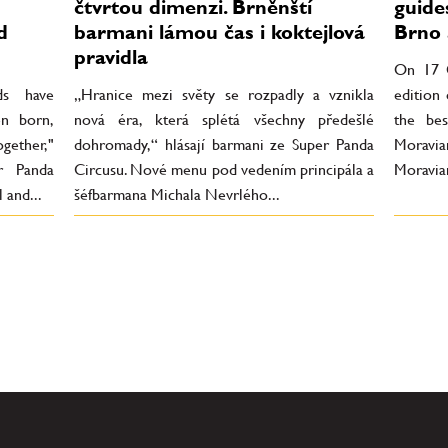
čtvrtou dimenzi. Brněnští
guide
d
barmani lámou čas i koktejlová
Brno 
pravidla
On 17 O
ds have
„Hranice mezi světy se rozpadly a vznikla
edition
en born,
nová éra, která splétá všechny předešlé
the bes
gether,"
dohromady,“ hlásají barmani ze Super Panda
Moravi
r Panda
Circusu. Nové menu pod vedením principála a
Moravia
 and...
šéfbarmana Michala Nevrlého...