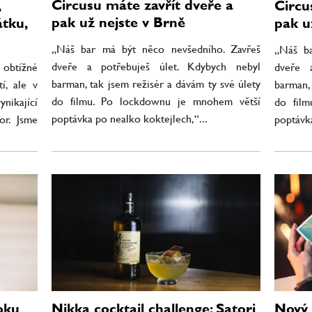
Circusu máte zavřít dveře a
Circu
pak už nejste v Brně
átku,
pak u
„Náš bar má být něco nevšedního. Zavřeš
„Náš ba
dveře a potřebuješ úlet. Kdybych nebyl
 obtížné
dveře 
barman, tak jsem režisér a dávám ty své úlety
í, ale v
barman, 
do filmu. Po lockdownu je mnohem větší
nikající
do fil
poptávka po nealko koktejlech,“...
or. Jsme
poptávka
oku
Nikka cocktail challenge: Satori
Nový 