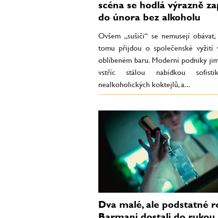
scéna se hodlá výrazně za
do února bez alkoholu
Ovšem „sušiči“ se nemusejí obávat, 
tomu přijdou o společenské vyžití
oblíbeném baru. Moderní podniky jim
vstříc stálou nabídkou sofistik
nealkoholických koktejlů, a...
Dva malé, ale podstatné ro
Barmani dostali do rukou