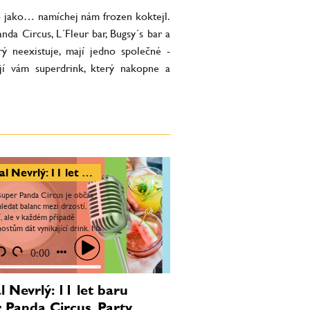
o jako… namíchej nám frozen koktejl.
nda Circus, L´Fleur bar, Bugsy´s bar a
erý neexistuje, mají jedno společné -
jí vám superdrink, který nakopne a
Michal Nevrlý: 11 let baru Super Panda Circus. Party, které jsme zažívali na začátku, se tak trochu vrací
Super Panda Circus je občas
ledat balanc mezi drzostí,
í, ale v každém případě
ostům dát vynikající drink. Na
váme velký pozor. Jsme
kombinací, zas...
0:00
l Nevrlý: 11 let baru
 Panda Circus. Party,