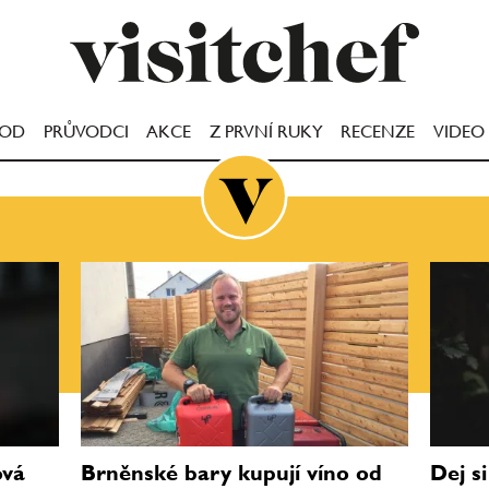
OOD
PRŮVODCI
AKCE
Z PRVNÍ RUKY
RECENZE
VIDEO
ová
Brněnské bary kupují víno od
Dej s