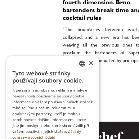
fourth dimension. Brno
bartenders break time an
cocktail rules
"The boundaries between worl
collapsed, and a new era has be
weaving all the previous ones to
proclaim the bartenders of Supe
Circus. The new menu, led by principal
×
Tyto webové stránky
CZECH
používají soubory cookie.
ENGLISH
K personalizaci obsahu, reklam a analýze
návštěvnosti používáme soubory cookie.
Informace o vašem používání našich stránek
také sdílíme s našimi reklamními a
analytickými partnery, kteří je mohou
kombinovat s dalšími informacemi, které
jste jim poskytli nebo které shromáždili při
vašem používání jejich služeb.
Zásady
ochrany osobních údajů