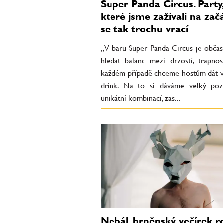
Super Panda Circus. Party,
které jsme zažívali na zač
se tak trochu vrací
„V baru Super Panda Circus je občas
hledat balanc mezi drzostí, trapnost
každém případě chceme hostům dát vy
drink. Na to si dáváme velký poz
unikátní kombinací, zas...
Nebál, brněnský večírek r