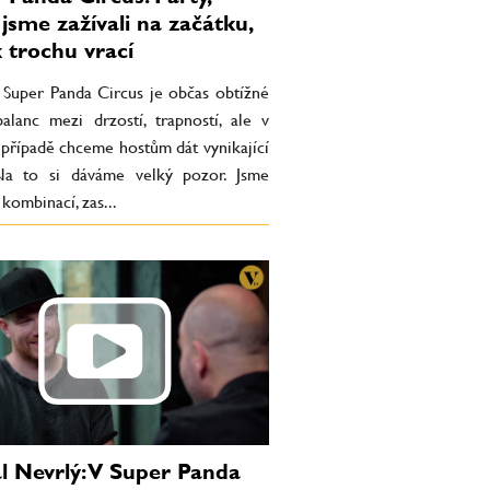
 jsme zažívali na začátku,
k trochu vrací
 Super Panda Circus je občas obtížné
balanc mezi drzostí, trapností, ale v
případě chceme hostům dát vynikající
Na to si dáváme velký pozor. Jsme
 kombinací, zas...
l Nevrlý: V Super Panda