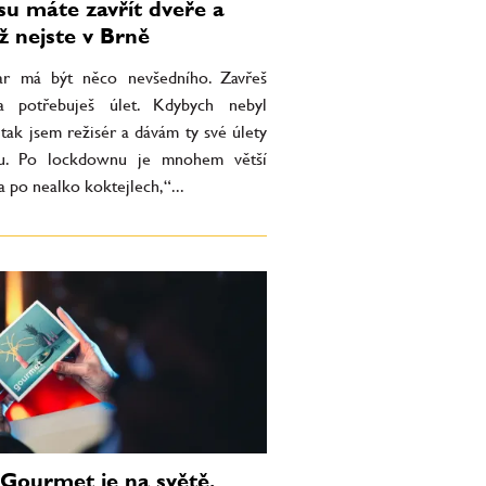
su máte zavřít dveře a
ž nejste v Brně
r má být něco nevšedního. Zavřeš
a potřebuješ úlet. Kdybych nebyl
tak jsem režisér a dávám ty své úlety
mu. Po lockdownu je mnohem větší
 po nealko koktejlech,“...
Gourmet je na světě.