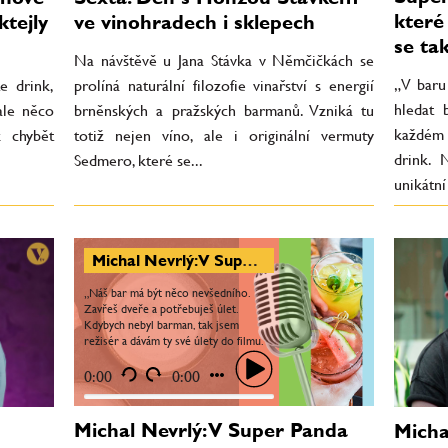
které
ktejly
ve vinohradech i sklepech
se ta
Na návštěvě u Jana Stávka v Němčičkách se
„V baru
e drink,
prolíná naturální filozofie vinařství s energií
hledat 
ale něco
brněnských a pražských barmanů. Vzniká tu
každém 
 chybět
totiž nejen víno, ale i originální vermuty
drink. 
Sedmero, které se...
unikátní
Michal Nevrlý: V Super Panda Circusu máte zavřít dveře a pak už nejste v Brně
„Náš bar má být něco nevšedního.
Zavřeš dveře a potřebuješ úlet.
Kdybych nebyl barman, tak jsem
režisér a dávám ty své úlety do filmu.
Po lockdownu je mnohem větší
poptávka po nealko koktejlech,“...
0:00
0:00
Michal Nevrlý: V Super Panda
Micha