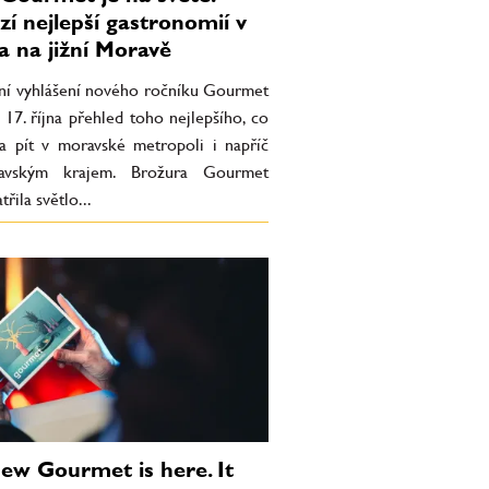
zí nejlepší gastronomií v
a na jižní Moravě
tní vyhlášení nového ročníku Gourmet
 17. října přehled toho nejlepšího, co
t a pít v moravské metropoli i napříč
ravským krajem. Brožura Gourmet
řila světlo...
ew Gourmet is here. It