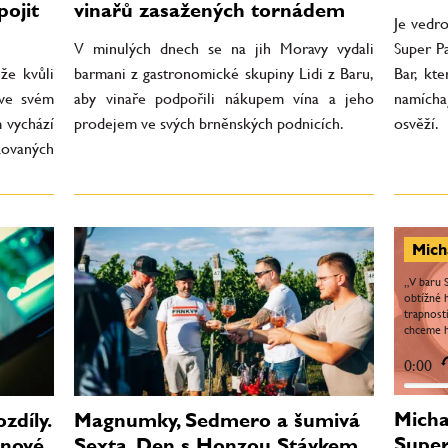
pojit
vinařů zasažených tornádem
Je vedr
V minulých dnech se na jih Moravy vydali
Super Pa
že kvůli
barmani z gastronomické skupiny Lidi z Baru,
Bar, kt
 ve svém
aby vinaře podpořili nákupem vína a jeho
namícha
 vychází
prodejem ve svých brněnských podnicích.
osvěží.
ovaných
„V baru 
obtížné h
trapnost
chceme h
to si dá
unikátní 
0:00
Micha
zdíly.
Magnumky, Sedmero a šumivá
Super
 nové
Sexta. Den s Honzou Stávkem