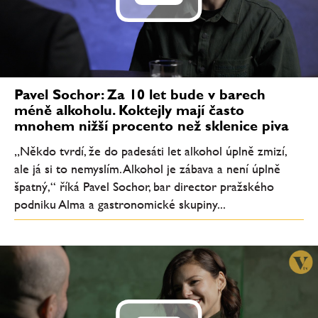
Pavel Sochor: Za 10 let bude v barech
méně alkoholu. Koktejly mají často
mnohem nižší procento než sklenice piva
„Někdo tvrdí, že do padesáti let alkohol úplně zmizí,
ale já si to nemyslím. Alkohol je zábava a není úplně
špatný,“ říká Pavel Sochor, bar director pražského
podniku Alma a gastronomické skupiny...