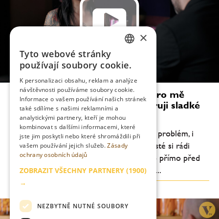
×
Tyto webové stránky
CZECH
používají soubory cookie.
ENGLISH
K personalizaci obsahu, reklam a analýze
návštěvnosti používáme soubory cookie.
Millie Tang: Vytváření drinků je pro mě
Informace o vašem používání našich stránek
velmi osobní věc. Osobně preferuji sladké
také sdílíme s našimi reklamními a
dezertní koktejly
analytickými partnery, kteří je mohou
kombinovat s dalšími informacemi, které
„Předpřipravené drinky podle mě nejsou problém, i
jste jim poskytli nebo které shromáždili při
když mnozí tvrdí opak. Je pravdou, že hosté si rádi
vašem používání jejich služeb.
Zásady
ochrany osobních údajů
užívají divadlo kolem koktejlu míchaného přímo před
nimi, ale příprava předem nám umožňuje...
ZOBRAZIT VŠECHNY PARTNERY
(1900)
→
NEZBYTNĚ NUTNÉ SOUBORY