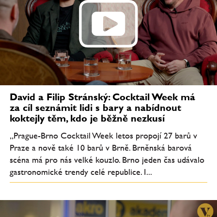
David a Filip Stránský: Cocktail Week má
za cíl seznámit lidi s bary a nabídnout
koktejly těm, kdo je běžně nezkusí
„Prague-Brno Cocktail Week letos propojí 27 barů v
Praze a nově také 10 barů v Brně. Brněnská barová
scéna má pro nás velké kouzlo. Brno jeden čas udávalo
gastronomické trendy celé republice. I...