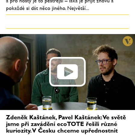
a pro hosty je to pestřejší – láká je přijít znovu a
pokaždé si dát něco jiného. Největší...
Zdeněk Kaštánek, Pavel Kaštánek: Ve světě
jsme při zavádění ecoTOTE řešili různé
kuriozity. V Česku chceme upřednostnit