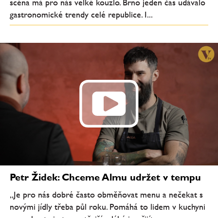
scéna má pro nás velké kouzlo. Brno jeden čas udávalo
gastronomické trendy celé republice. I...
Petr Židek: Chceme Almu udržet v tempu
„Je pro nás dobré často obměňovat menu a nečekat s
novými jídly třeba půl roku. Pomáhá to lidem v kuchyni