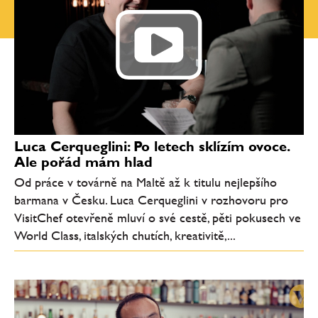
Luca Cerqueglini: Po letech sklízím ovoce.
Ale pořád mám hlad
Od práce v továrně na Maltě až k titulu nejlepšího
barmana v Česku. Luca Cerqueglini v rozhovoru pro
VisitChef otevřeně mluví o své cestě, pěti pokusech ve
World Class, italských chutích, kreativitě,...