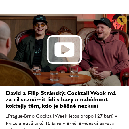
David a Filip Stránský: Cocktail Week má
za cíl seznámit lidi s bary a nabídnout
koktejly těm, kdo je běžně nezkusí
„Prague-Brno Cocktail Week letos propojí 27 barů v
Praze a nově také 10 barů v Brně. Brněnská barová