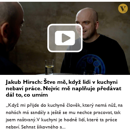
Jakub Hirsch: Štve mě, když lidi v kuchyni
nebaví práce. Nejvíc mě naplňuje předávat
dál to, co umím
„Když mi přijde do kuchyně člověk, který nemá nůž, na
nohách má sandály a ještě se mu nechce pracovat, tak
jsem naštvaný. V kuchyni je hodně lidí, které ta práce
nebaví. Sehnat šikovného a...