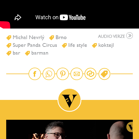
Michal Nevrlý
Brno
AUDIO VERZE
Super Panda Circus
life style
koktejl
bar
barman