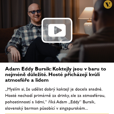
Adam Eddy Bursik: Koktejly jsou v baru to
nejméně důležité. Hosté přicházejí kvůli
atmosféře a lidem
„Myslím si, že udělat dobrý koktejl je docela snadné.
Hosté nechodí primárně za drinky, ale za atmosférou,
pohostinností a lidmi,“ říká Adam „Eddy“ Bursik,
slovenský barman působící v singapurském...