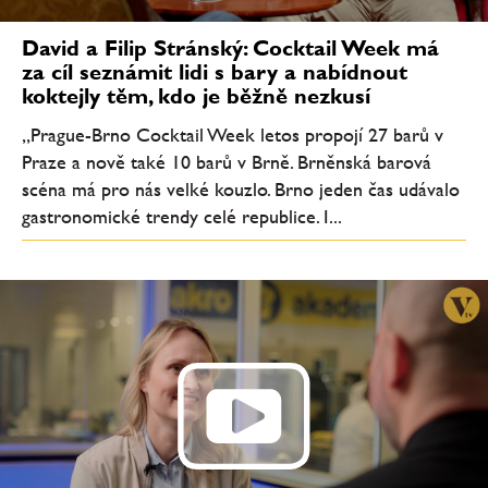
David a Filip Stránský: Cocktail Week má
za cíl seznámit lidi s bary a nabídnout
koktejly těm, kdo je běžně nezkusí
„Prague-Brno Cocktail Week letos propojí 27 barů v
Praze a nově také 10 barů v Brně. Brněnská barová
scéna má pro nás velké kouzlo. Brno jeden čas udávalo
gastronomické trendy celé republice. I...