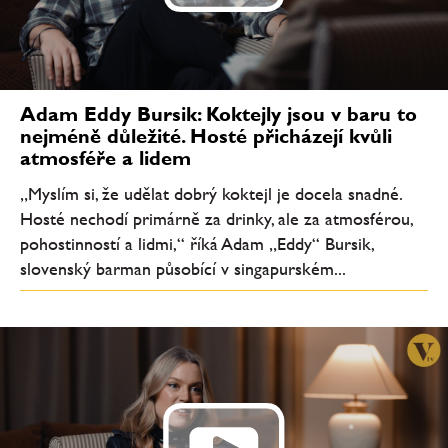
Adam Eddy Bursik: Koktejly jsou v baru to
nejméně důležité. Hosté přicházejí kvůli
atmosféře a lidem
„Myslím si, že udělat dobrý koktejl je docela snadné.
Hosté nechodí primárně za drinky, ale za atmosférou,
pohostinností a lidmi,“ říká Adam „Eddy“ Bursik,
slovenský barman působící v singapurském...