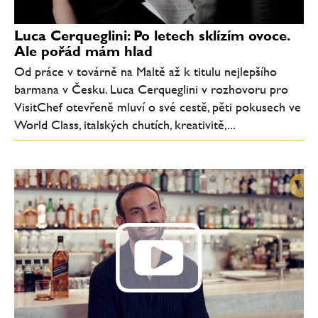
Luca Cerqueglini: Po letech sklízím ovoce.
Ale pořád mám hlad
Od práce v továrně na Maltě až k titulu nejlepšího
barmana v Česku. Luca Cerqueglini v rozhovoru pro
VisitChef otevřeně mluví o své cestě, pěti pokusech ve
World Class, italských chutích, kreativitě,...