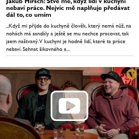
Jakub Hirsch: Štve mě, když lidi v kuchyni
nebaví práce. Nejvíc mě naplňuje předávat
dál to, co umím
„Když mi přijde do kuchyně člověk, který nemá nůž, na
nohách má sandály a ještě se mu nechce pracovat, tak
jsem naštvaný. V kuchyni je hodně lidí, které ta práce
nebaví. Sehnat šikovného a...