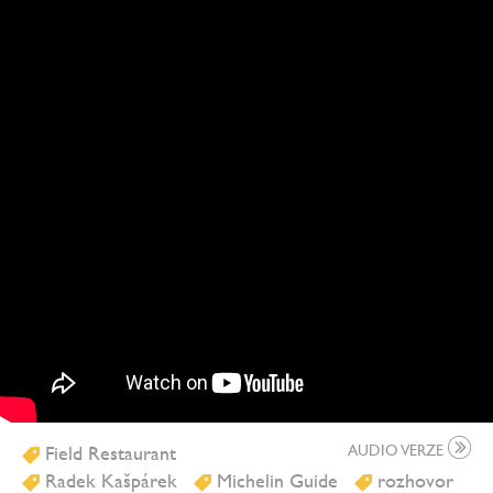
Field Restaurant
AUDIO VERZE
Radek Kašpárek
Michelin Guide
rozhovor