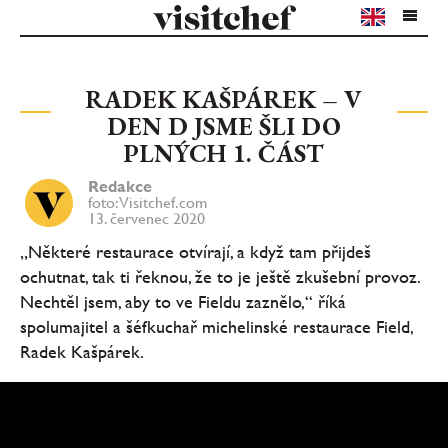
RADEK KAŠPÁREK – V
DEN D JSME ŠLI DO
PLNÝCH 1. ČÁST
Redakce
foto: Visitchef.com
13. červenec 2020
„Některé restaurace otvírají, a když tam přijdeš
ochutnat, tak ti řeknou, že to je ještě zkušební provoz.
Nechtěl jsem, aby to ve Fieldu zaznělo,“ říká
spolumajitel a šéfkuchař michelinské restaurace Field,
Radek Kašpárek.