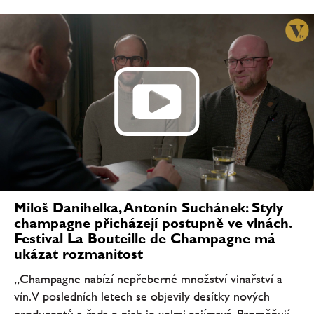
Miloš Danihelka, Antonín Suchánek: Styly
champagne přicházejí postupně ve vlnách.
Festival La Bouteille de Champagne má
ukázat rozmanitost
„Champagne nabízí nepřeberné množství vinařství a
vín. V posledních letech se objevily desítky nových
producentů a řada z nich je velmi zajímavá. Proměňují