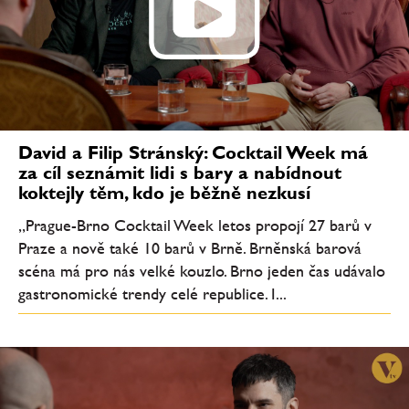
David a Filip Stránský: Cocktail Week má
za cíl seznámit lidi s bary a nabídnout
koktejly těm, kdo je běžně nezkusí
„Prague-Brno Cocktail Week letos propojí 27 barů v
Praze a nově také 10 barů v Brně. Brněnská barová
scéna má pro nás velké kouzlo. Brno jeden čas udávalo
gastronomické trendy celé republice. I...