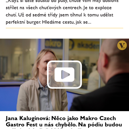
„Když si dáte sousto do pusy, chutě vám mají doslova
střílet na všech chuťových centrech. Je to exploze
chutí. Už od sedmé třídy jsem tíhnul k tomu udělat
perfektní burger. Hledáme cestu, jak se...
Jana Kaluginová: Něco jako Makro Czech
Gastro Fest u nás chybělo. Na pódiu budou