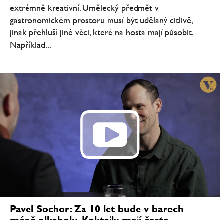
extrémně kreativní. Umělecký předmět v
gastronomickém prostoru musí být udělaný citlivě,
jinak přehluší jiné věci, které na hosta mají působit.
Například...
Pavel Sochor: Za 10 let bude v barech
méně alkoholu. Koktejly mají často