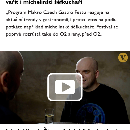
vařit i michelinští šéfkuchaři
„Program Makro Czech Gastro Festu reaguje na
aktuální trendy v gastronomii, i proto letos na pódiu
potkáte například michelinské šéfkuchaře. Festival se
poprvé rozrůstá také do O2 areny, před O2...