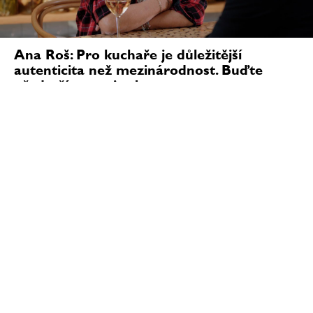
Ana Roš: Pro kuchaře je důležitější
autenticita než mezinárodnost. Buďte
především sami sebou
„Když měl do Slovinska přijít Michelin Guide, řekla
jsem svým lidem, že budeme mít buď dvě hvězdy, nebo
žádnou. Nejsme typ restaurace na jednu michelinskou
hvězdu — ale stejně tak se mohlo stát, že...