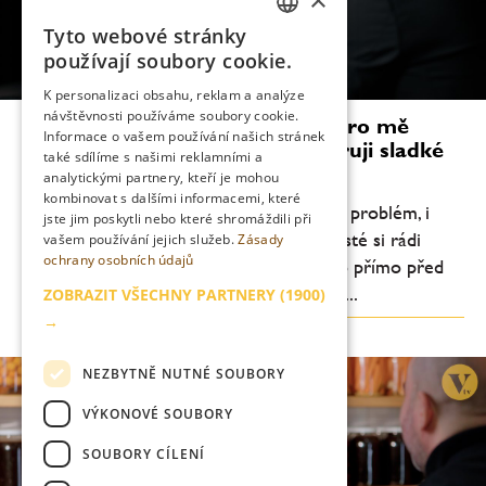
Tyto webové stránky
CZECH
používají soubory cookie.
ENGLISH
K personalizaci obsahu, reklam a analýze
návštěvnosti používáme soubory cookie.
Millie Tang: Vytváření drinků je pro mě
Informace o vašem používání našich stránek
velmi osobní věc. Osobně preferuji sladké
také sdílíme s našimi reklamními a
dezertní koktejly
analytickými partnery, kteří je mohou
kombinovat s dalšími informacemi, které
„Předpřipravené drinky podle mě nejsou problém, i
jste jim poskytli nebo které shromáždili při
když mnozí tvrdí opak. Je pravdou, že hosté si rádi
vašem používání jejich služeb.
Zásady
ochrany osobních údajů
užívají divadlo kolem koktejlu míchaného přímo před
nimi, ale příprava předem nám umožňuje...
ZOBRAZIT VŠECHNY PARTNERY
(1900)
→
NEZBYTNĚ NUTNÉ SOUBORY
VÝKONOVÉ SOUBORY
SOUBORY CÍLENÍ