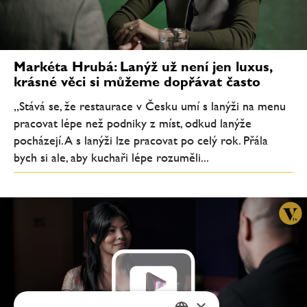
Markéta Hrubá: Lanýž už není jen luxus,
krásné věci si můžeme dopřávat často
„Stává se, že restaurace v Česku umí s lanýži na menu
pracovat lépe než podniky z míst, odkud lanýže
pocházejí. A s lanýži lze pracovat po celý rok. Přála
bych si ale, aby kuchaři lépe rozuměli...
×