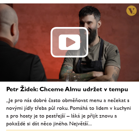
Petr Židek: Chceme Almu udržet v tempu
„Je pro nás dobré často obměňovat menu a nečekat s
novými jídly třeba půl roku. Pomáhá to lidem v kuchyni
a pro hosty je to pestřejší – láká je přijít znovu a
pokaždé si dát něco jiného. Největší...