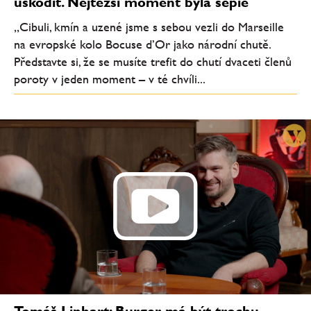
uškodit. Nejtěžší moment byla sépie
„Cibuli, kmín a uzené jsme s sebou vezli do Marseille
na evropské kolo Bocuse d’Or jako národní chutě.
Představte si, že se musíte trefit do chutí dvaceti členů
poroty v jeden moment – v té chvíli...
Tomáš Linhart: Burger má být trochu