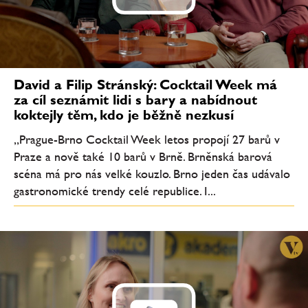
David a Filip Stránský: Cocktail Week má
za cíl seznámit lidi s bary a nabídnout
koktejly těm, kdo je běžně nezkusí
„Prague-Brno Cocktail Week letos propojí 27 barů v
Praze a nově také 10 barů v Brně. Brněnská barová
scéna má pro nás velké kouzlo. Brno jeden čas udávalo
gastronomické trendy celé republice. I...