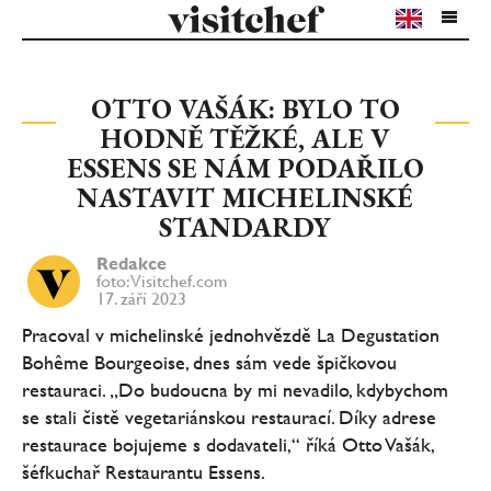
OTTO VAŠÁK: BYLO TO
HODNĚ TĚŽKÉ, ALE V
ESSENS SE NÁM PODAŘILO
NASTAVIT MICHELINSKÉ
STANDARDY
Redakce
foto: Visitchef.com
17. září 2023
Pracoval v michelinské jednohvězdě La Degustation
Bohême Bourgeoise, dnes sám vede špičkovou
restauraci. „Do budoucna by mi nevadilo, kdybychom
se stali čistě vegetariánskou restaurací. Díky adrese
restaurace bojujeme s dodavateli,“ říká Otto Vašák,
šéfkuchař Restaurantu Essens.