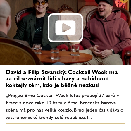
David a Filip Stránský: Cocktail Week má
za cíl seznámit lidi s bary a nabídnout
koktejly těm, kdo je běžně nezkusí
„Prague-Brno Cocktail Week letos propojí 27 barů v
Praze a nově také 10 barů v Brně. Brněnská barová
scéna má pro nás velké kouzlo. Brno jeden čas udávalo
gastronomické trendy celé republice. I...