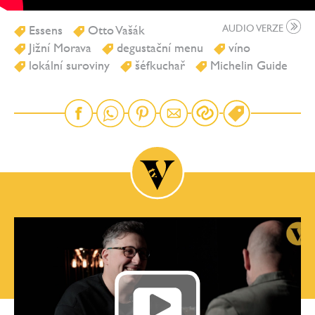
Essens
Otto Vašák
AUDIO VERZE
Jižní Morava
degustační menu
víno
lokální suroviny
šéfkuchař
Michelin Guide