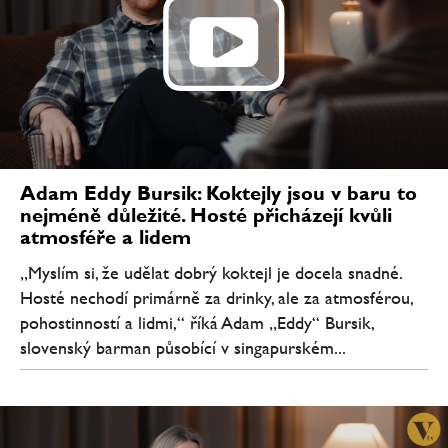
Adam Eddy Bursik: Koktejly jsou v baru to
nejméně důležité. Hosté přicházejí kvůli
atmosféře a lidem
„Myslím si, že udělat dobrý koktejl je docela snadné.
Hosté nechodí primárně za drinky, ale za atmosférou,
pohostinností a lidmi,“ říká Adam „Eddy“ Bursik,
slovenský barman působící v singapurském...