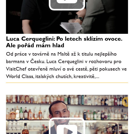
Luca Cerqueglini: Po letech sklízím ovoce.
Ale pořád mám hlad
Od práce v továrně na Maltě až k titulu nejlepšího
barmana v Česku. Luca Cerqueglini v rozhovoru pro
VisitChef otevřeně mluví o své cestě, pěti pokusech ve
World Class, italských chutích, kreativitě,...