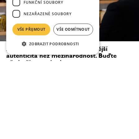
FUNKČNÍ SOUBORY
NEZAŘAZENÉ SOUBORY
VŠE PŘIJMOUT
VŠE ODMÍTNOUT
ZOBRAZIT PODROBNOSTI
Ana Roš: Pro kuchaře je důležitější
autenticita než mezinárodnost. Buďte
především sami sebou
„Když měl do Slovinska přijít Michelin Guide, řekla
jsem svým lidem, že budeme mít buď dvě hvězdy, nebo
žádnou. Nejsme typ restaurace na jednu michelinskou
hvězdu — ale stejně tak se mohlo stát, že...