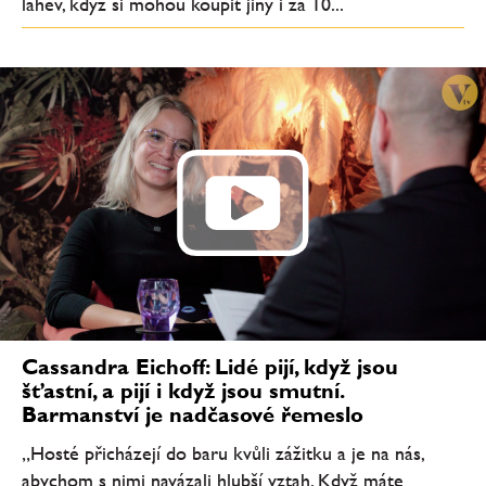
láhev, když si mohou koupit jiný i za 10...
Cassandra Eichoff: Lidé pijí, když jsou
šťastní, a pijí i když jsou smutní.
Barmanství je nadčasové řemeslo
„Hosté přicházejí do baru kvůli zážitku a je na nás,
abychom s nimi navázali hlubší vztah. Když máte