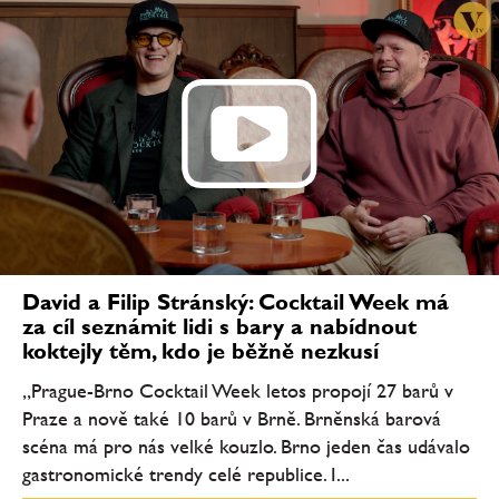
David a Filip Stránský: Cocktail Week má
za cíl seznámit lidi s bary a nabídnout
koktejly těm, kdo je běžně nezkusí
„Prague-Brno Cocktail Week letos propojí 27 barů v
Praze a nově také 10 barů v Brně. Brněnská barová
scéna má pro nás velké kouzlo. Brno jeden čas udávalo
gastronomické trendy celé republice. I...