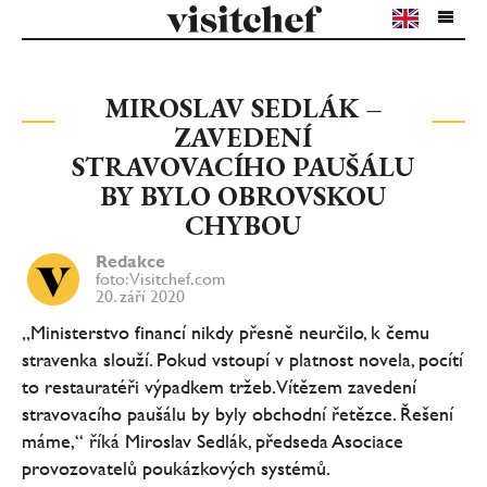
MIROSLAV SEDLÁK –
ZAVEDENÍ
STRAVOVACÍHO PAUŠÁLU
BY BYLO OBROVSKOU
CHYBOU
Redakce
foto: Visitchef.com
20. září 2020
„Ministerstvo financí nikdy přesně neurčilo, k čemu
stravenka slouží. Pokud vstoupí v platnost novela, pocítí
to restauratéři výpadkem tržeb. Vítězem zavedení
stravovacího paušálu by byly obchodní řetězce. Řešení
máme,“ říká Miroslav Sedlák, předseda Asociace
provozovatelů poukázkových systémů.