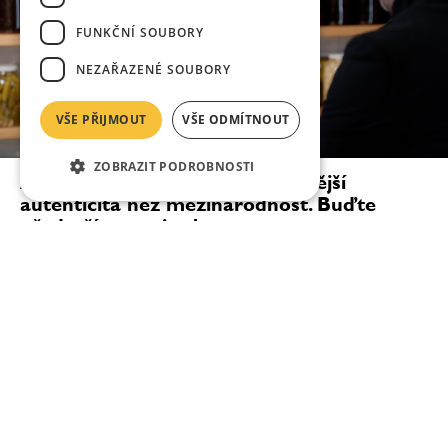
FUNKČNÍ SOUBORY
NEZAŘAZENÉ SOUBORY
VŠE PŘIJMOUT
VŠE ODMÍTNOUT
ZOBRAZIT PODROBNOSTI
Ana Roš: Pro kuchaře je důležitější
autenticita než mezinárodnost. Buďte
především sami sebou
„Když měl do Slovinska přijít Michelin Guide, řekla
jsem svým lidem, že budeme mít buď dvě hvězdy, nebo
žádnou. Nejsme typ restaurace na jednu michelinskou
hvězdu — ale stejně tak se mohlo stát, že...