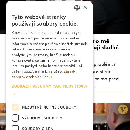
×
Tyto webové stránky
CZECH
používají soubory cookie.
ENGLISH
K personalizaci obsahu, reklam a analýze
návštěvnosti používáme soubory cookie.
Millie Tang: Vytváření drinků je pro mě
Informace o vašem používání našich stránek
velmi osobní věc. Osobně preferuji sladké
také sdílíme s našimi reklamními a
dezertní koktejly
analytickými partnery, kteří je mohou
kombinovat s dalšími informacemi, které
„Předpřipravené drinky podle mě nejsou problém, i
jste jim poskytli nebo které shromáždili při
když mnozí tvrdí opak. Je pravdou, že hosté si rádi
vašem používání jejich služeb.
Zásady
ochrany osobních údajů
užívají divadlo kolem koktejlu míchaného přímo před
nimi, ale příprava předem nám umožňuje...
ZOBRAZIT VŠECHNY PARTNERY
(1900)
→
NEZBYTNĚ NUTNÉ SOUBORY
VÝKONOVÉ SOUBORY
SOUBORY CÍLENÍ