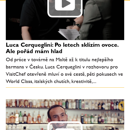
Luca Cerqueglini: Po letech sklízím ovoce.
Ale pořád mám hlad
Od práce v továrně na Maltě až k titulu nejlepšího
barmana v Česku. Luca Cerqueglini v rozhovoru pro
VisitChef otevřeně mluví o své cestě, pěti pokusech ve
World Class, italských chutích, kreativitě,...