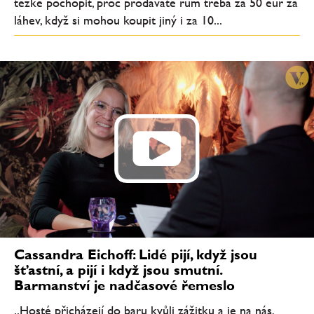
těžké pochopit, proč prodáváte rum třeba za 50 eur za
láhev, když si mohou koupit jiný i za 10...
Cassandra Eichoff: Lidé pijí, když jsou
šťastní, a pijí i když jsou smutní.
Barmanství je nadčasové řemeslo
„Hosté přicházejí do baru kvůli zážitku a je na nás,