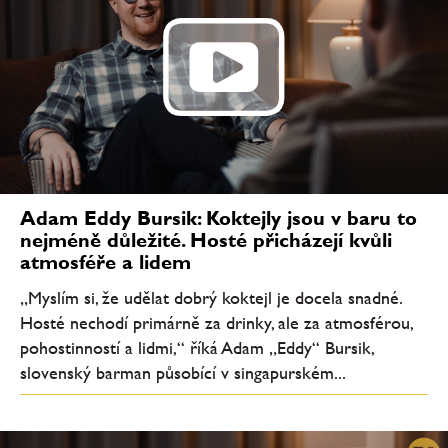
Adam Eddy Bursik: Koktejly jsou v baru to
nejméně důležité. Hosté přicházejí kvůli
atmosféře a lidem
„Myslím si, že udělat dobrý koktejl je docela snadné.
Hosté nechodí primárně za drinky, ale za atmosférou,
pohostinností a lidmi,“ říká Adam „Eddy“ Bursik,
slovenský barman působící v singapurském...