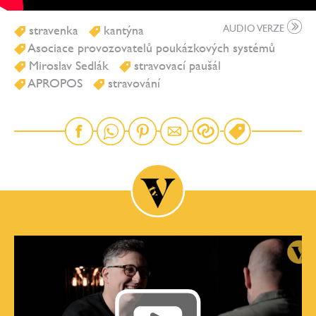
stravenka
kantýna
AUDIO VERZE
Asociace provozovatelů poukázkových systémů
Miroslav Sedlák
stravovací paušál
APROPOS
stravování