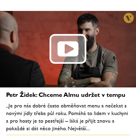
Petr Židek: Chceme Almu udržet v tempu
„Je pro nás dobré často obměňovat menu a nečekat s
novými jídly třeba půl roku. Pomáhá to lidem v kuchyni
a pro hosty je to pestřejší – láká je přijít znovu a
pokaždé si dát něco jiného. Největší...