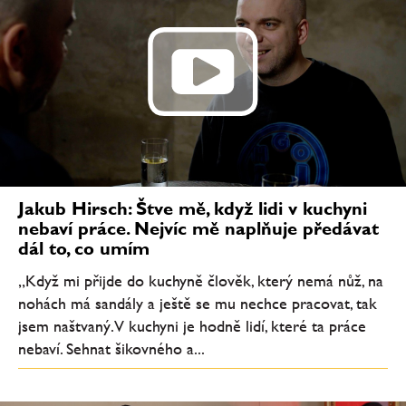
Jakub Hirsch: Štve mě, když lidi v kuchyni
nebaví práce. Nejvíc mě naplňuje předávat
dál to, co umím
„Když mi přijde do kuchyně člověk, který nemá nůž, na
nohách má sandály a ještě se mu nechce pracovat, tak
jsem naštvaný. V kuchyni je hodně lidí, které ta práce
nebaví. Sehnat šikovného a...