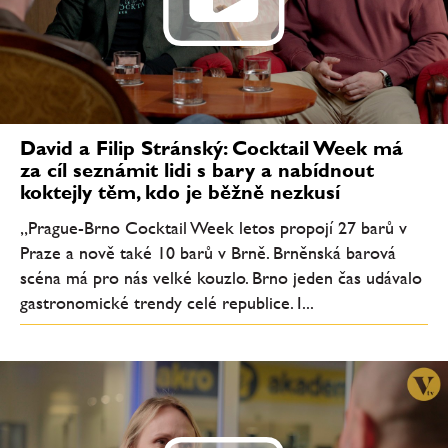
David a Filip Stránský: Cocktail Week má
za cíl seznámit lidi s bary a nabídnout
koktejly těm, kdo je běžně nezkusí
„Prague-Brno Cocktail Week letos propojí 27 barů v
Praze a nově také 10 barů v Brně. Brněnská barová
scéna má pro nás velké kouzlo. Brno jeden čas udávalo
gastronomické trendy celé republice. I...