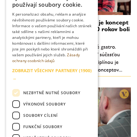
CZECH
používají soubory cookie.
ENGLISH
K personalizaci obsahu, reklam a analýze
návštěvnosti používáme soubory cookie.
Roman Kóňa: Mäso od Romana je koncept
Informace o vašem používání našich stránek
nastavený tak, aby sme tam o 10 rokov boli
také sdílíme s našimi reklamními a
stále takí istí
analytickými partnery, kteří je mohou
kombinovat s dalšími informacemi, které
„Verím, že Regal Burger zmenil slovenské gastro.
jste jim poskytli nebo které shromáždili při
Šokovali sme trh. Mäso na burger má byť súčasťou
vašem používání jejich služeb.
Zásady
ochrany osobních údajů
mäsiarskeho byznysu, ale kráľovskou disciplínou je
steak. “ hovorí Roman Kóňa, zakladateľ konceptov...
ZOBRAZIT VŠECHNY PARTNERY
(1900)
→
NEZBYTNĚ NUTNÉ SOUBORY
VÝKONOVÉ SOUBORY
SOUBORY CÍLENÍ
FUNKČNÍ SOUBORY