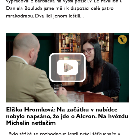
vypracoval z barbacka na vyšší pozici. V Le Pavillion u
Daniela Bouluda jsme měli k dispozici celé patro
mrakodrapu. Dva lidi jenom leštili...
Eliška Hromková: Na začátku v nabídce
nebylo napsáno, že jde o Alcron. Na hvězdu
Michelin netlačím
„Bylo těžké se rozhodnout, jestli práci šéfkuchaře v