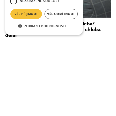
NEZAŘAZENÉ SOUBORY
VŠE PŘIJMOUT
VŠE ODMÍTNOUT
Jaroslav Kozdělka: Rukodělný chleba?
ZOBRAZIT PODROBNOSTI
Přesně poznám, kdo u nás který chleba
dělal
„V České republice je hodně dobrých chlebů. Přidaná
hodnota toho našeho je samotná pec. Zkoušeli jsme
stejný chléb upéct jinde a nebylo to ono. Denně v Esce
upečeme 580 až 700 chlebů,“ říká šéfpekař...