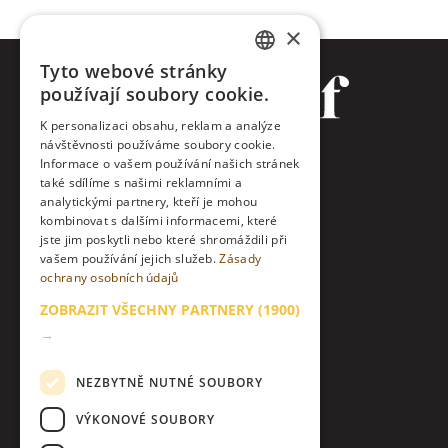
×
Tyto webové stránky
CZECH
používají soubory cookie.
ENGLISH
K personalizaci obsahu, reklam a analýze
návštěvnosti používáme soubory cookie.
Facebook
Informace o vašem používání našich stránek
také sdílíme s našimi reklamními a
Twitter
analytickými partnery, kteří je mohou
kombinovat s dalšími informacemi, které
jste jim poskytli nebo které shromáždili při
Instagram
vašem používání jejich služeb.
Zásady
ochrany osobních údajů
LinkedIn
ZOBRAZIT VŠECHNY PARTNERY
(1900)
Kontakt
→
O nás & etický kodex
NEZBYTNĚ NUTNÉ SOUBORY
Zásady zpracování osobních údajů
VÝKONOVÉ SOUBORY
Nastavení Cookies