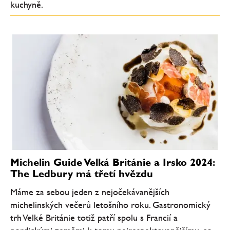
kuchyně.
Michelin Guide Velká Británie a Irsko 2024:
The Ledbury má třetí hvězdu
Máme za sebou jeden z nejočekávanějších
michelinských večerů letošního roku. Gastronomický
trh Velké Británie totiž patří spolu s Francií a