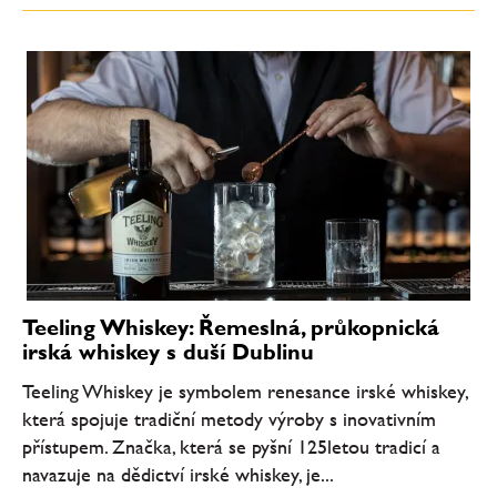
Teeling Whiskey: Řemeslná, průkopnická
irská whiskey s duší Dublinu
Teeling Whiskey je symbolem renesance irské whiskey,
která spojuje tradiční metody výroby s inovativním
přístupem. Značka, která se pyšní 125letou tradicí a
navazuje na dědictví irské whiskey, je...