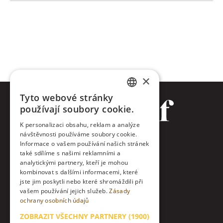
×
Tyto webové stránky
CZECH
používají soubory cookie.
ENGLISH
K personalizaci obsahu, reklam a analýze
návštěvnosti používáme soubory cookie.
Facebook
Informace o vašem používání našich stránek
také sdílíme s našimi reklamními a
Twitter
analytickými partnery, kteří je mohou
kombinovat s dalšími informacemi, které
jste jim poskytli nebo které shromáždili při
Instagram
vašem používání jejich služeb.
Zásady
ochrany osobních údajů
LinkedIn
ZOBRAZIT VŠECHNY PARTNERY
(1900)