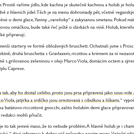
. Prostě vaříme jídlo, kde kachna je skutečně kachnou a holub je hol
vě z hlavních jídel. Těch je na menu dohromady pět, včetně veganskýc
něné o demi glace, Yaniny „vareňoky“ a zakysanou smetanu. Pokud mát
kovou omáčkou, bude také řeč ještě o slávkách na víně. Holub, kteréh
ké připravují.
enší startery ve formě obložených bruschett. Ochutnali jsme s Prosci
ktně, druhá bruschetta s Gravlaxem, ricottou a krémem za ní nezaostá
étně s grilovanou zeleninou v oleji Marco Viola, domácím octem a sýre
tylu Caprese.
tak, aby ho dostal celého, proto jsou prsa připravená jako sous-vide a
o Viola, jatýrka a srdíčko jsou orestovaná s cibulkou a liškami,
“ vypoč
řka batátovo-riccottové gnocchi, zalito holubím demi glace připravova
 redukci mohli přiučit.
e to tak jemné maso, že to nebude problém. A hlavně holub je i cha
cké,“ dává informaci k dobru náš průvodce novým menu. Vzápětí přist