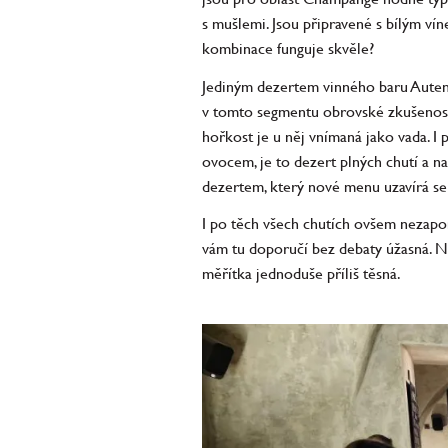
s mušlemi. Jsou připravené s bílým ví
kombinace funguje skvěle?
Jediným dezertem vinného baru Autent
v tomto segmentu obrovské zkušenosti
hořkost je u něj vnímaná jako vada. 
ovocem, je to dezert plných chutí a n
dezertem, který nové menu uzavírá se 
I po těch všech chutích ovšem nezapom
vám tu doporučí bez debaty úžasná. N
měřítka jednoduše příliš těsná.