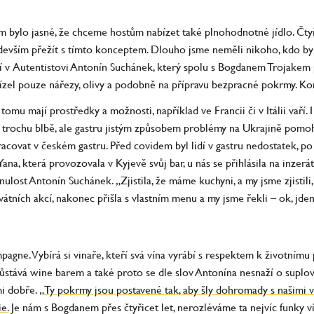
m bylo jasné, že chceme hostům nabízet také plnohodnotné jídlo. Čtyř
edevším přežít s tímto konceptem. Dlouho jsme neměli nikoho, kdo by 
ření v Autentistovi Antonín Suchánek, který spolu s Bogdanem Trojakem
ízel pouze nářezy, olivy a podobně na přípravu bezpracné pokrmy. Ko
omu mají prostředky a možnosti, například ve Francii či v Itálii vaří. 
rochu blbě, ale gastru jistým způsobem problémy na Ukrajině pomohly
racovat v českém gastru. Před covidem byl lidí v gastru nedostatek, po 
na, která provozovala v Kyjevě svůj bar, u nás se přihlásila na inzerá
ost Antonín Suchánek. „Zjistila, že máme kuchyni, a my jsme zjistili, 
ivátních akcí, nakonec přišla s vlastním menu a my jsme řekli – ok, jd
mpagne. Vybírá si vinaře, kteří svá vína vyrábí s respektem k životním
ůstává wine barem a také proto se dle slov Antonína nesnaží o suplován
mi dobře.
„Ty pokrmy jsou postavené tak, aby šly dohromady s našimi v
e.
Je nám s Bogdanem přes čtyřicet let, nerozléváme ta nejvíc funky ví