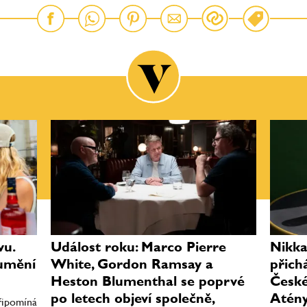
vu.
Událost roku: Marco Pierre
Nikka
 umění
White, Gordon Ramsay a
přich
Heston Blumenthal se poprvé
České
po letech objeví společně,
Atény
řipomíná