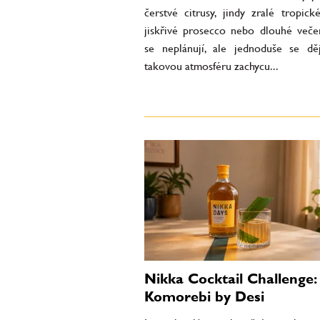
čerstvé citrusy, jindy zralé tropick
jiskřivé prosecco nebo dlouhé večer
se neplánují, ale jednoduše se děj
takovou atmosféru zachycu...
Nikka Cocktail Challenge:
Komorebi by Desi