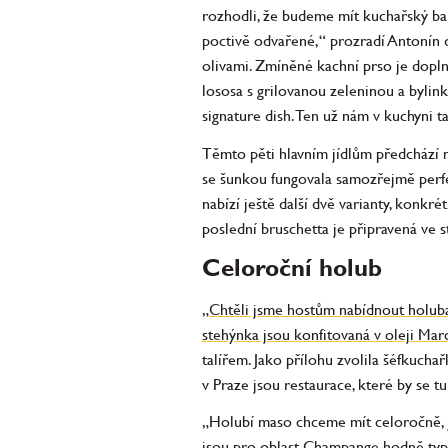
rozhodli, že budeme mít kuchařský bar
poctivě odvařené,“ prozradí Antonín d
olivami. Zmíněné kachní prso je dopl
lososa s grilovanou zeleninou a bylin
signature dish. Ten už nám v kuchyni ta
Těmto pěti hlavním jídlům předchází m
se šunkou fungovala samozřejmě perfe
nabízí ještě další dvě varianty, konkr
poslední bruschetta je připravená ve s
Celoroční holub
„Chtěli jsme hostům nabídnout holuba 
stehýnka jsou konfitovaná v oleji Marc
talířem. Jako přílohu zvolila šéfkucha
v Praze jsou restaurace, které by se tu
„Holubí maso chceme mít celoročně, j
jsou pro oblast Champange hodně typi