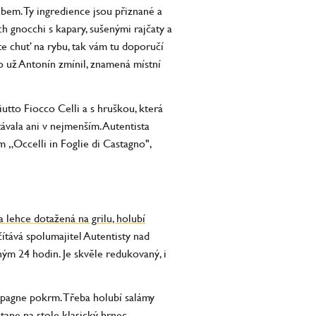
ubem. Ty ingredience jsou přiznané a
h gnocchi s kapary, sušenými rajčaty a
e chuť na rybu, tak vám tu doporučí
o už Antonín zmínil, znamená místní
utto Fiocco Celli a s hruškou, která
vala ani v nejmenším. Autentista
m „Occelli in Foglie di Castagno",
 lehce dotažená na grilu, holubí
ítává spolumajitel Autentisty nad
ným 24 hodin. Je skvěle redukovaný, i
mpagne pokrm. Třeba holubí salámy
ane na stole klasický hrnec