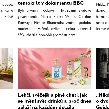
tentokrát v dokumentu BBC
é ovoce,
Nikka Pe
y, které
Byli prvními rockovými hvězdami světové
dávno 
í. Právě
gastronomie. Marco Pierre White, Gordon
barmans
Ramsay a Heston Blumenthal změnili podobu
nebo ori
moderního vaření, ovlivnili celou generaci
let své 
šéfkuchařů a pomohli proměnit brits...
Lehčí, svěžejší a plné chuti. Jak
„Nikd
se mění svět drinků a proč dnes
o dvo
záleží na každém detailu
Guide