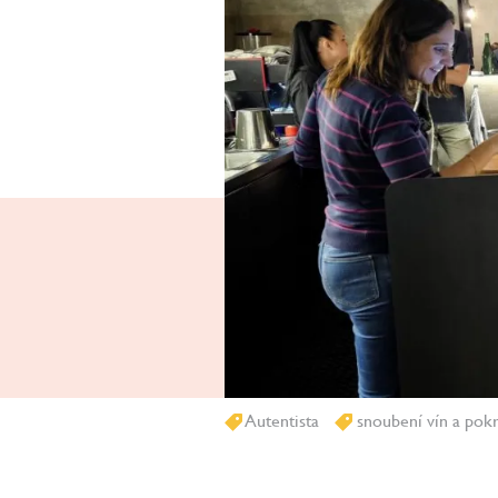
Autentista
snoubení vín a pok