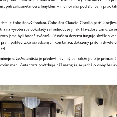
nem, petrželí, smetanou a fenyklem – nic nového pod sluncem, proč tak
ista je čokoládový fondant. Čokoláda Claudio Corallo patří k nejkva
 a na výrobu své čokolády šel jednoduše jinak. Navzdory tomu, že je
I proto jsme byli hodně zvědaví… V našem dezertu funguje skvěle s va
a první pohled také osvědčených kombinací, dotažený přitom skvěle d
ctí.
ínejme, že Autentista je především vinný bar, takže jídlo je primárně
ovým menu Autentista podtrhuje náš názor, že se jedná o vinný bar e