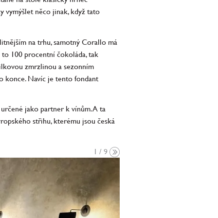
y vymýšlet něco jinak, když tato
litnějším na trhu, samotný Corallo má
 to 100 procentní čokoláda, tak
nilkovou zmrzlinou a sezonním
o konce. Navíc je tento fondant
 určené jako partner k vínům. A ta
vropského střihu, kterému jsou česká
1 / 9