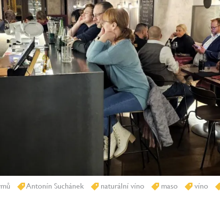
rmů
Antonín Suchánek
naturální víno
maso
víno