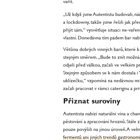
vařit.
„Už když jsme Autentistu budovali, ná
a lockdowny, takže jsme řešili jak př
přijít sám,“ vysvětluje situaci ne-va
vlastní. Donedávna tím pádem bar nab
Většina dobrých vinných barů, které k t
stejným směrem. „Bude to znít možná t
odjeli před válkou, začali ve velkém p
Stejným způsobem se k nám dostala i Ya
uklízečku,“ vzpomíná na nedávnou minul
začali pracovat v rámci caterignu a pr
Přiznat suroviny
Autentista nabízí naturální vína a cha
pěstování a zpracování hroznů. Stále z
pouze povýšili na jinou úroveň. A vel
fermentů ani jiných trendů gastronomi