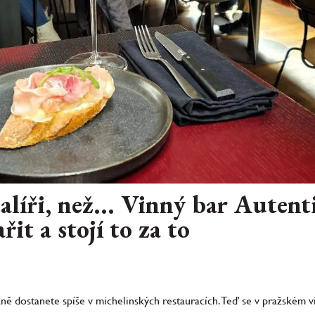
alíři, než... Vinný bar Autenti
it a stojí to za to
žně dostanete spíše v michelinských restauracích. Teď se v pražském 