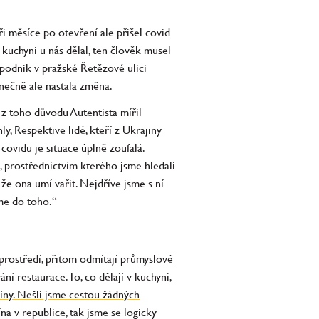
i měsíce po otevření ale přišel covid
kuchyni u nás dělal, ten člověk musel
 podnik v pražské Řetězové ulici
nečně ale nastala změna.
I z toho důvodu Autentista mířil
, Respektive lidé, kteří z Ukrajiny
covidu je situace úplně zoufalá.
t, prostřednictvím kterého jsme hledali
že ona umí vařit. Nejdříve jsme s ní
eme do toho.“
u prostředí, přitom odmítají průmyslové
í restaurace. To, co dělají v kuchyni,
íny. Nešli jsme cestou žádných
na v republice, tak jsme se logicky