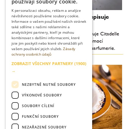
používají soubory cookie.
ENGLISH
K personalizaci obsahu, reklam a analýze
Luxus bez promile: Citadelle přepisuje
návštěvnosti používáme soubory cookie.
Informace o vašem používání našich stránek
pravidla ginu
také sdílíme s našimi reklamními a
analytickými partnery, kteří je mohou
Průkopník moderního craft ginu představuje Citadelle
kombinovat s dalšími informacemi, které
0.0 – nealkoholický destilát vytvořený pomocí
jste jim poskytli nebo které shromáždili při
technologií inspirovaných světem haute parfumerie.
vašem používání jejich služeb.
Zásady
ochrany osobních údajů
ZOBRAZIT VŠECHNY PARTNERY
(1900)
→
NEZBYTNĚ NUTNÉ SOUBORY
VÝKONOVÉ SOUBORY
SOUBORY CÍLENÍ
FUNKČNÍ SOUBORY
NEZAŘAZENÉ SOUBORY