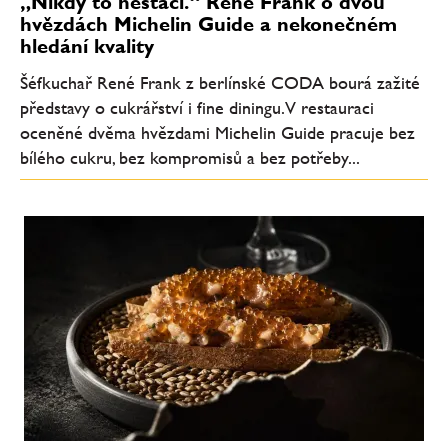
„Nikdy to nestačí.“ René Frank o dvou
hvězdách Michelin Guide a nekonečném
hledání kvality
Šéfkuchař René Frank z berlínské CODA bourá zažité
představy o cukrářství i fine diningu. V restauraci
oceněné dvěma hvězdami Michelin Guide pracuje bez
bílého cukru, bez kompromisů a bez potřeby...