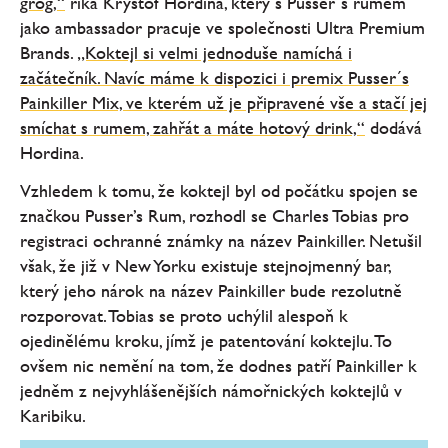
grog,“
říká Kryštof Hordina, který s Pusser´s rumem
jako ambassador pracuje ve společnosti Ultra Premium
Brands.
„Koktejl si velmi jednoduše namíchá i
začátečník. Navíc máme k dispozici i premix Pusser´s
Painkiller Mix, ve kterém už je připravené vše a stačí jej
smíchat s rumem, zahřát a máte hotový drink,“
dodává
Hordina.
Vzhledem k tomu, že koktejl byl od počátku spojen se
značkou Pusser’s Rum, rozhodl se Charles Tobias pro
registraci ochranné známky na název Painkiller. Netušil
však, že již v New Yorku existuje stejnojmenný bar,
který jeho nárok na název Painkiller bude rezolutně
rozporovat. Tobias se proto uchýlil alespoň k
ojedinělému kroku, jímž je patentování koktejlu. To
ovšem nic nemění na tom, že dodnes patří Painkiller k
jedněm z nejvyhlášenějších námořnických koktejlů v
Karibiku.