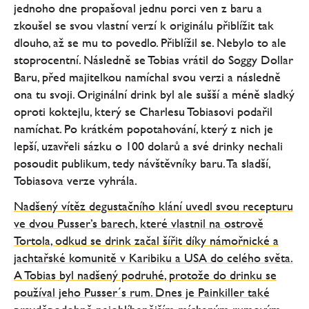
jednoho dne propašoval jednu porci ven z baru a
zkoušel se svou vlastní verzí k originálu přiblížit tak
dlouho, až se mu to povedlo. Přiblížil se. Nebylo to ale
stoprocentní. Následně se Tobias vrátil do Soggy Dollar
Baru, před majitelkou namíchal svou verzi a následně
ona tu svoji. Originální drink byl ale sušší a méně sladký
oproti koktejlu, který se Charlesu Tobiasovi podařil
namíchat. Po krátkém popotahování, který z nich je
lepší, uzavřeli sázku o 100 dolarů a své drinky nechali
posoudit publikum, tedy návštěvníky baru. Ta sladší,
Tobiasova verze vyhrála.
Nadšený vítěz degustačního klání uvedl svou recepturu
ve dvou Pusser’s barech, které vlastnil na ostrově
Tortola, odkud se drink začal šířit díky námořnické a
jachtařské komunitě v Karibiku a USA do celého světa.
A Tobias byl nadšený podruhé, protože do drinku se
používal jeho Pusser´s rum. Dnes je Painkiller také