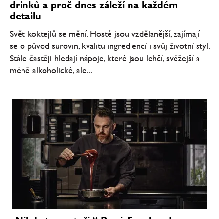
drinků a proč dnes záleží na každém
detailu
Svět koktejlů se mění. Hosté jsou vzdělanější, zajímají
se o původ surovin, kvalitu ingrediencí i svůj životní styl.
Stále častěji hledají nápoje, které jsou lehčí, svěžejší a
méně alkoholické, ale...