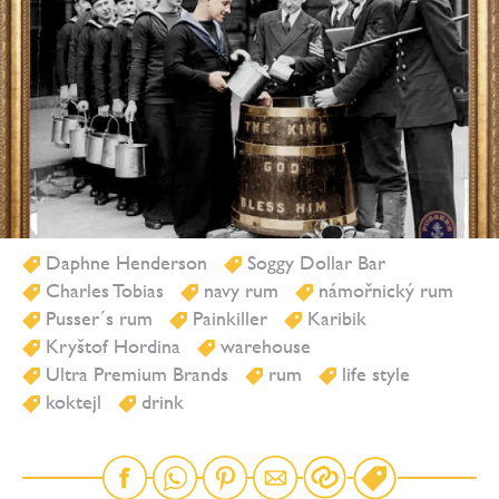
Daphne Henderson
Soggy Dollar Bar
Charles Tobias
navy rum
námořnický rum
Pusser´s rum
Painkiller
Karibik
Kryštof Hordina
warehouse
Ultra Premium Brands
rum
life style
koktejl
drink