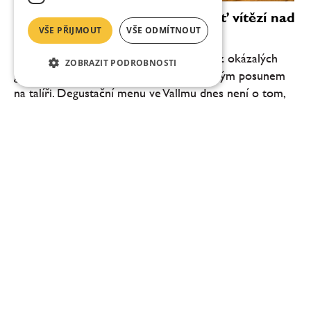
Vallmo bez Makovičky: když chuť vítězí nad
VŠE PŘIJMOUT
VŠE ODMÍTNOUT
efektem
Pražské Vallmo vstupuje do nové éry. Bez okázalých
ZOBRAZIT PODROBNOSTI
gest, bez snahy šokovat, ale s jasně čitelným posunem
na talíři. Degustační menu ve Vallmu dnes není o tom,
co všechno šéfkuchař Daniel Kukačka se...