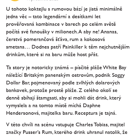
U tohoto koktejlu s rumovou bází je jistá minimálně
jedna věc – tato legendární a desítkami let
prověřovaná kombinace v barech po celém světě
počítá své fanoušky v milionech. A aby ne! Ananas,
čerstvá pomerančová šťáva, rum a kokosová
smetana… Dodnes patří Painkiller k těm nejchutnějším
drinkům, které si na baru může host přát.
Ta story je notoricky známá – písčité pláže White Bay
náležící Britským panenským ostrovům, podnik Soggy
Dollar Bar, pojmenovaný podle zvlhlých dolarových
bankovek, protože prostě pláže. Z celého okolí se
denně sbíhají štamgasti, aby si mohli dát drink, který
vymyslela a na tomto místě míchá Daphne
Hendersonová, majitelka baru. Receptura je tajná.
V této chvíli na scénu vstupuje Charles Tobias, majitel
značky Pusser’s Rum, kterého drink uhranul natolik, že