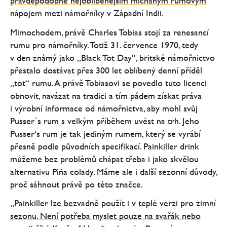
pravděpodobně nejoblíbenějším míchaným rumovým
nápojem mezi námořníky v Západní Indii.
Mimochodem, právě Charles Tobias stojí za renesancí
rumu pro námořníky. Totiž 31. července 1970, tedy
v den známý jako „Black Tot Day“, britské námořnictvo
přestalo dostávat přes 300 let oblíbený denní příděl
„tot“ rumu. A právě Tobiasovi se povedlo tuto licenci
obnovit, navázat na tradici a tím pádem získat práva
i výrobní informace od námořnictva, aby mohl svůj
Pusser´s rum s velkým příběhem uvést na trh. Jeho
Pusser‘s rum je tak jediným rumem, který se vyrábí
přesně podle původních specifikací. Painkiller drink
můžeme bez problémů chápat třeba i jako skvělou
alternativu Piña colady. Máme ale i další sezonní důvody,
proč sáhnout právě po této značce.
„Painkiller lze bezvadně použít i v teplé verzi pro zimní
sezonu. Není potřeba myslet pouze na svařák nebo