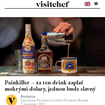
Painkiller – za ten drink zaplať
mokrými dolary, jednou bude slavný
Redakce
foto: Anna Postníková, Ultra Premium Brands
7. prosinec 2023