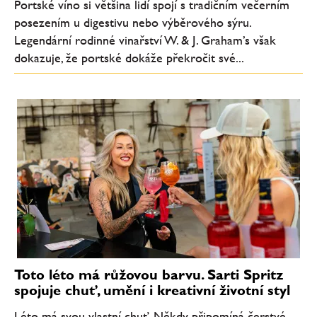
Portské víno si většina lidí spojí s tradičním večerním
posezením u digestivu nebo výběrového sýru.
Legendární rodinné vinařství W. & J. Graham’s však
dokazuje, že portské dokáže překročit své...
Toto léto má růžovou barvu. Sarti Spritz
spojuje chuť, umění i kreativní životní styl
Léto má svou vlastní chuť. Někdy připomíná čerstvé