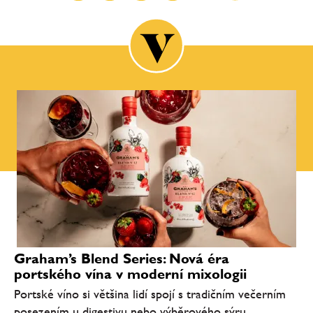
Graham’s Blend Series: Nová éra
portského vína v moderní mixologii
Portské víno si většina lidí spojí s tradičním večerním
posezením u digestivu nebo výběrového sýru.