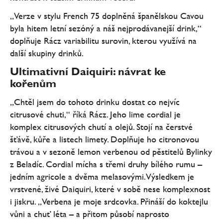
„Verze v stylu French 75 doplněná španělskou Cavou
byla hitem letní sezóný a náš nejprodávanejší drink,“
doplňuje Rácz variabilitu surovin, kterou využívá na
další skupiny drinků.
Ultimativní Daiquiri: návrat ke
kořenům
„Chtěl jsem do tohoto drinku dostat co nejvíc
citrusové chuti,“ říká Rácz. Jeho lime cordial je
komplex citrusových chutí a olejů. Stojí na čerstvé
šťávě, kůře a listech limety. Doplňuje ho citronovou
trávou a v sezoně lemon verbenou od pěstitelů Bylinky
z Beladíc. Cordial mícha s třemi druhy bílého rumu –
jedním agricole a dvěma melasovými. Výsledkem je
vrstvené, živé Daiquiri, které v sobě nese komplexnost
i jiskru. „Verbena je moje srdcovka. Přináší do koktejlu
vůni a chuť léta – a přitom působí naprosto