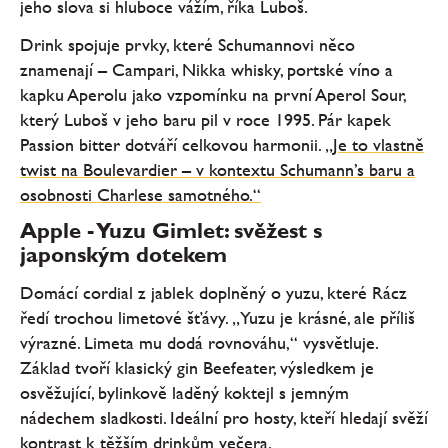
jeho slova si hluboce vážím, říka Luboš.
Drink spojuje prvky, které Schumannovi něco
znamenají – Campari, Nikka whisky, portské víno a
kapku Aperolu jako vzpomínku na první Aperol Sour,
který Luboš v jeho baru pil v roce 1995. Pár kapek
Passion bitter dotváří celkovou harmonii.
„Je to vlastně
twist na Boulevardier – v kontextu Schumann’s baru a
osobnosti Charlese samotného.“
Apple - Yuzu Gimlet: svěžest s
japonským dotekem
Domácí cordial z jablek doplněný o yuzu, které Rácz
ředí trochou limetové šťávy. „Yuzu je krásné, ale příliš
výrazné. Limeta mu dodá rovnováhu,“ vysvětluje.
Základ tvoří klasický gin Beefeater, výsledkem je
osvěžující, bylinkově laděný koktejl s jemným
nádechem sladkosti. Ideální pro hosty, kteří hledají svěží
kontrast k těžším drinkům večera.