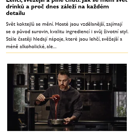
drinků a proč dnes záleží na každém
detailu
Svět koktejlů se mění. Hosté jsou vzdělanější, zajímají
se o původ surovin, kvalitu ingrediencí i svůj životní styl.
Stále častěji hledají nápoje, které jsou lehčí, svěžejší a
méně alkoholické, ale...