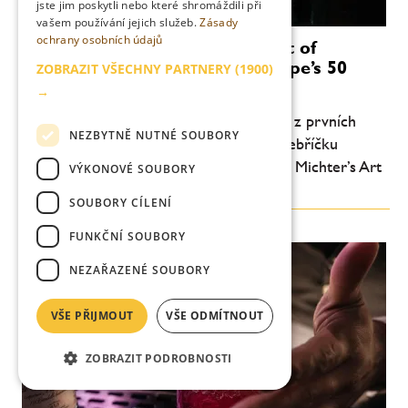
jste jim poskytli nebo které shromáždili při
vašem používání jejich služeb.
Zásady
ochrany osobních údajů
Mirror Bar získává Michter’s Art of
Hospitality Award v rámci Europe’s 50
ZOBRAZIT VŠECHNY PARTNERY
(1900)
Best Bars
→
Bratislavský Mirror Bar si připisuje jedno z prvních
NEZBYTNĚ NUTNÉ SOUBORY
klíčových ocenění nového evropského žebříčku
Europe’s 50 Best Bars. Získal inaugurační Michter’s Art
VÝKONOVÉ SOUBORY
of Hospitality Award, která oceňuje...
SOUBORY CÍLENÍ
FUNKČNÍ SOUBORY
NEZAŘAZENÉ SOUBORY
VŠE PŘIJMOUT
VŠE ODMÍTNOUT
ZOBRAZIT PODROBNOSTI