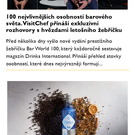
100 nejvlivnějších osobností barového
světa. VisitChef přináší exkluzivní
rozhovory s hvězdami letošního žebříčku
Před několika dny vyšlo nové vydání prestižního
žebříčku Bar World 100, který každoročně sestavuje
magazín Drinks International. Přináší přehled stovky
osobností, které dnes nejvýrazněji formují...