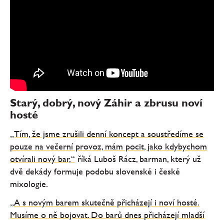
Starý, dobrý, nový Záhir a zbrusu noví
hosté
„Tím, že jsme zrušili denní koncept a soustředíme se
pouze na večerní provoz, mám pocit, jako kdybychom
otvírali nový bar,“
říká Luboš Rácz, barman, který už
dvě dekády formuje podobu slovenské i české
mixologie.
„
A s novým barem skutečně přicházejí i noví hosté.
Musíme o ně bojovat. Do barů dnes přicházejí mladší