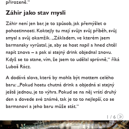
přirozeně.“
Záhir jako stav mysli
Záhir není jen bar, je to způsob, jak přemýšlet o
pohostinnosti. Koktejly tu mají svůjn svůj příběh, svůj
smysl a svůj okamžik. „Základem, ve kterém jsem
barmansky vyrůstal, je, aby se host napil a hned chtěl
napít znova – a pak si stejný drink objednal znovu.
Když se to stane, vím, že jsem to udělal správně,“ říká
Luboš Rácz.
A dodává slova, která by mohla být mottem celého
baru: „Pokud hostu chutná drink a objedná si stejný
ještě jednou, je to výhra. Pokud se na něj vrátí druhý
den a dovede své známé, tak je to to nejlepší, co se
barmanovi a jeho baru může stát.“
1 / 6