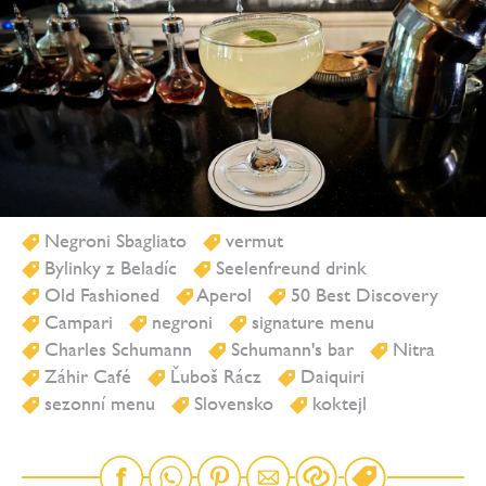
Negroni Sbagliato
vermut
Bylinky z Beladíc
Seelenfreund drink
Old Fashioned
Aperol
50 Best Discovery
Campari
negroni
signature menu
Charles Schumann
Schumann's bar
Nitra
Záhir Café
Ľuboš Rácz
Daiquiri
sezonní menu
Slovensko
koktejl