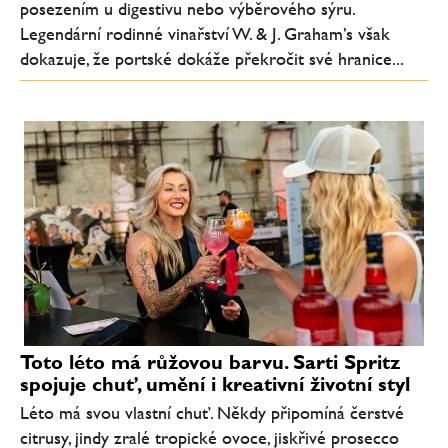
posezením u digestivu nebo výběrového sýru.
Legendární rodinné vinařství W. & J. Graham’s však
dokazuje, že portské dokáže překročit své hranice...
Toto léto má růžovou barvu. Sarti Spritz
spojuje chuť, umění i kreativní životní styl
Léto má svou vlastní chuť. Někdy připomíná čerstvé
citrusy, jindy zralé tropické ovoce, jiskřivé prosecco