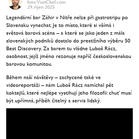
foto: VisitChef.com
29. říjen 2025
Legendární bar Záhir v Nitře nelze při gastrotripu po
Slovensku vynechat. Je to místo, které si všímá i
světová barová scéna – a které se jako jeden z mála
slovenských podniků dostalo do prestižního výběru 50
Best Discovery. Za barem tu vládne Luboš Rácz,
osobnost, jejíž jméno rezonuje napříč československou
barovou komunitou.
Během naší návštěvy – zachycené také ve
videoreportáži – nám Luboš Rácz namíchal pět
koktejlů, které nejlépe vystihují jeho filozofii: chuť musí
být upřímná, příběh čitelný a servis lidský.