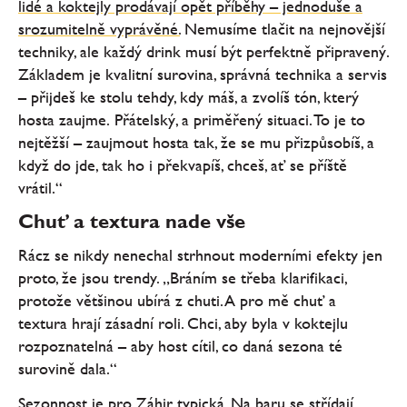
lidé a koktejly prodávají opět příběhy – jednoduše a
srozumitelně vyprávěné.
Nemusíme tlačit na nejnovější
techniky, ale každý drink musí být perfektně připravený.
Základem je kvalitní surovina, správná technika a servis
– přijdeš ke stolu tehdy, kdy máš, a zvolíš tón, který
hosta zaujme. Přátelský, a priměřený situaci. To je to
nejtěžší – zaujmout hosta tak, že se mu přizpůsobíš, a
když do jde, tak ho i překvapíš, chceš, ať se příště
vrátil.“
Chuť a textura nade vše
Rácz se nikdy nenechal strhnout moderními efekty jen
proto, že jsou trendy. „Bráním se třeba klarifikaci,
protože většinou ubírá z chuti. A pro mě chuť a
textura hrají zásadní roli. Chci, aby byla v koktejlu
rozpoznatelná – aby host cítil, co daná sezona té
surovině dala.“
Sezonnost je pro Záhir typická. Na baru se střídají