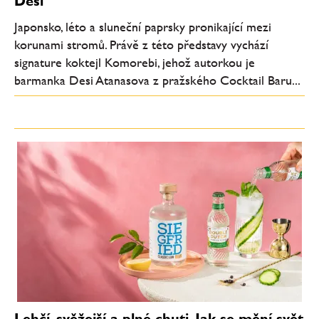
Desi
Japonsko, léto a sluneční paprsky pronikající mezi
korunami stromů. Právě z této představy vychází
signature koktejl Komorebi, jehož autorkou je
barmanka Desi Atanasova z pražského Cocktail Baru...
Lehčí, svěžejší a plné chuti. Jak se mění svět