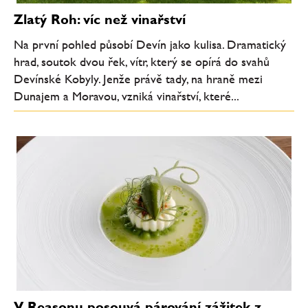
Zlatý Roh: víc než vinařství
Na první pohled působí Devín jako kulisa. Dramatický
hrad, soutok dvou řek, vítr, který se opírá do svahů
Devínské Kobyly. Jenže právě tady, na hraně mezi
Dunajem a Moravou, vzniká vinařství, které...
V Reasonu posouvá párování zážitek z