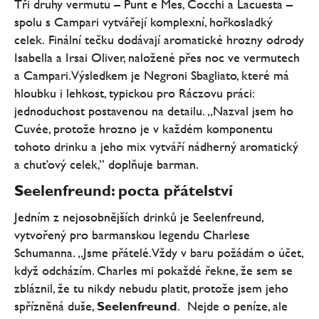
Tři druhy vermutu – Punt e Mes, Cocchi a Lacuesta –
spolu s Campari vytvářejí komplexní, hořkosladký
celek. Finální tečku dodávají aromatické hrozny odrody
Isabella a Irsai Oliver, naložené přes noc ve vermutech
a Campari. Výsledkem je Negroni Sbagliato, které má
hloubku i lehkost, typickou pro Ráczovu práci:
jednoduchost postavenou na detailu. „Nazval jsem ho
Cuvée, protože hrozno je v každém komponentu
tohoto drinku a jeho mix vytváří nádherný aromatický
a chuťový celek,” doplňuje barman.
Seelenfreund: pocta přátelství
Jedním z nejosobnějších drinků je Seelenfreund,
vytvořený pro barmanskou legendu Charlese
Schumanna. „Jsme přátelé. Vždy v baru požádám o účet,
když odcházím. Charles mi pokaždé řekne, že sem se
zbláznil, že tu nikdy nebudu platit, protože jsem jeho
spřízněná duše,
Seelenfreund
. Nejde o peníze, ale