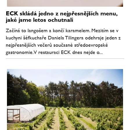
ECK skládá jedno z nejpřesnějších menu,
jaké jsme letos ochutnali
Začíná to langošem a končí karamelem. Mezitím se v
kuchyni šéfkuchaře Daniela Tilingera odehraje jeden z
nejpřesnějších večerů současné středoevropské
gastronomie. V restauraci ECK dnes nejde o...