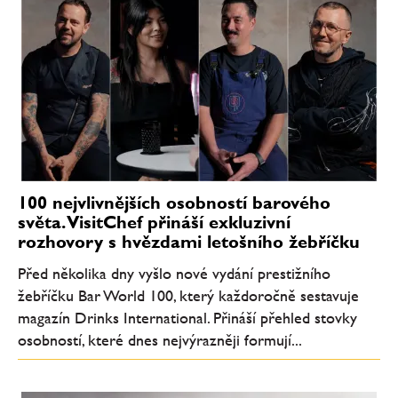
100 nejvlivnějších osobností barového
světa. VisitChef přináší exkluzivní
rozhovory s hvězdami letošního žebříčku
Před několika dny vyšlo nové vydání prestižního
žebříčku Bar World 100, který každoročně sestavuje
magazín Drinks International. Přináší přehled stovky
osobností, které dnes nejvýrazněji formují...