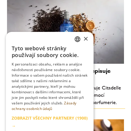
×
Tyto webové stránky
CZECH
používají soubory cookie.
ENGLISH
K personalizaci obsahu, reklam a analýze
Luxus bez promile: Citadelle přepisuje
návštěvnosti používáme soubory cookie.
Informace o vašem používání našich stránek
pravidla ginu
také sdílíme s našimi reklamními a
analytickými partnery, kteří je mohou
Průkopník moderního craft ginu představuje Citadelle
kombinovat s dalšími informacemi, které
0.0 – nealkoholický destilát vytvořený pomocí
jste jim poskytli nebo které shromáždili při
technologií inspirovaných světem haute parfumerie.
vašem používání jejich služeb.
Zásady
ochrany osobních údajů
ZOBRAZIT VŠECHNY PARTNERY
(1900)
→