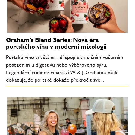
Graham’s Blend Series: Nová éra
portského vína v moderní mixologii
Portské víno si většina lidí spojí s tradičním večerním
posezením u digestivu nebo výběrového sýru.
Legendární rodinné vinařství W. & J. Graham’s však
dokazuje, že portské dokáže překročit své...