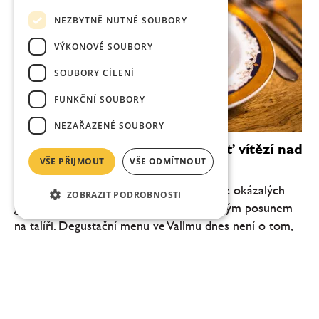
NEZBYTNĚ NUTNÉ SOUBORY
VÝKONOVÉ SOUBORY
SOUBORY CÍLENÍ
FUNKČNÍ SOUBORY
NEZAŘAZENÉ SOUBORY
Vallmo bez Makovičky: když chuť vítězí nad
VŠE PŘIJMOUT
VŠE ODMÍTNOUT
efektem
Pražské Vallmo vstupuje do nové éry. Bez okázalých
ZOBRAZIT PODROBNOSTI
gest, bez snahy šokovat, ale s jasně čitelným posunem
na talíři. Degustační menu ve Vallmu dnes není o tom,
co všechno šéfkuchař Daniel Kukačka se...