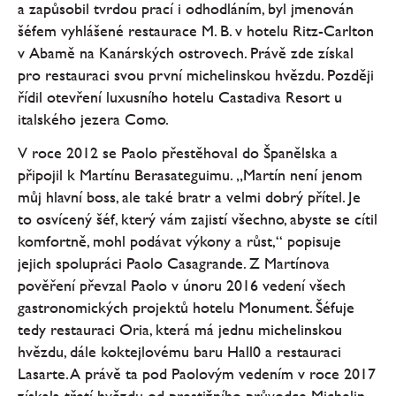
a zapůsobil tvrdou prací i odhodláním, byl jmenován
šéfem vyhlášené restaurace M. B. v hotelu Ritz-Carlton
v Abamě na Kanárských ostrovech. Právě zde získal
pro restauraci svou první michelinskou hvězdu. Později
řídil otevření luxusního hotelu Castadiva Resort u
italského jezera Como.
V roce 2012 se Paolo přestěhoval do Španělska a
připojil k Martínu Berasateguimu. „Martín není jenom
můj hlavní boss, ale také bratr a velmi dobrý přítel. Je
to osvícený šéf, který vám zajistí všechno, abyste se cítil
komfortně, mohl podávat výkony a růst,“ popisuje
jejich spolupráci Paolo Casagrande. Z Martínova
pověření převzal Paolo v únoru 2016 vedení všech
gastronomických projektů hotelu Monument. Šéfuje
tedy restauraci Oria, která má jednu michelinskou
hvězdu, dále koktejlovému baru Hall0 a restauraci
Lasarte. A právě ta pod Paolovým vedením v roce 2017
získala třetí hvězdu od prestižního průvodce Michelin