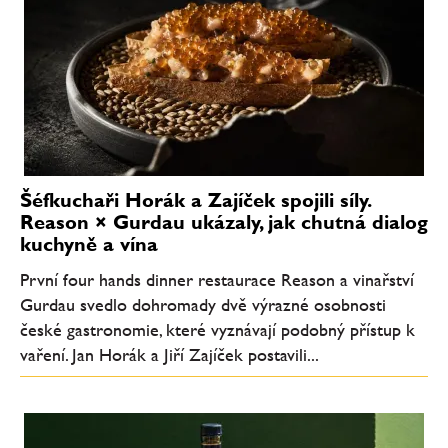
Šéfkuchaři Horák a Zajíček spojili síly.
Reason × Gurdau ukázaly, jak chutná dialog
kuchyně a vína
První four hands dinner restaurace Reason a vinařství
Gurdau svedlo dohromady dvě výrazné osobnosti
české gastronomie, které vyznávají podobný přístup k
vaření. Jan Horák a Jiří Zajíček postavili...