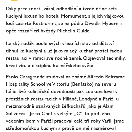
Díky preciznosti, vášni, odhodlání a tvrdé dřině šéfa
kuchyní luxusního hotelu Momument, s jejich vlajkovou
lodí Lasarte Restaurant, se na pódiu Divadla Hybernia
opět rozzáří tři hvězdy Michelin Guide.
Italský rodák podle svých vlastních slov od dětství
tíhnul ke kuchyni a už jako mladý kuchař prošel řadou
restaurací v rámci své rodné země. Objevoval techniky,
kreativitu a disciplínu kulinářského světa.
Paolo Casagrande studoval na známé Alfredo Beltrame
Hospitality School ve Vittoriu (Benátsko) na severu
Itálie. Své kulinářské dovednosti pak zdokonaloval v
prestižních restauracích v Miláně, Londýně a Paříži u
mezinárodně uznávaných šéfkuchařů, jako je Alain
Soliveres. „Je to Chef s velkým „C“. To pod jeho
vedením jsem v Paříži pracoval celé tři roky. Vařili jsme
středomořskou kuchyni a právě on mě nasměroval