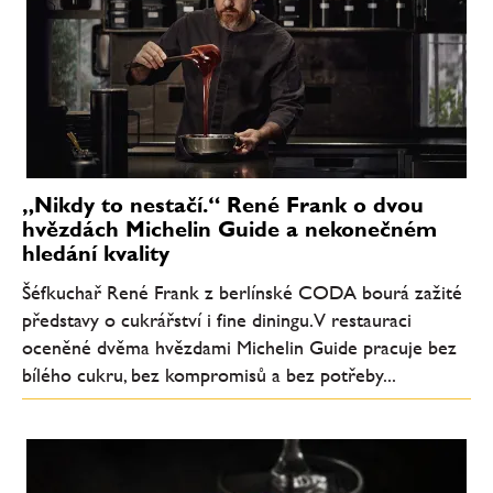
„Nikdy to nestačí.“ René Frank o dvou
hvězdách Michelin Guide a nekonečném
hledání kvality
Šéfkuchař René Frank z berlínské CODA bourá zažité
představy o cukrářství i fine diningu. V restauraci
oceněné dvěma hvězdami Michelin Guide pracuje bez
bílého cukru, bez kompromisů a bez potřeby...