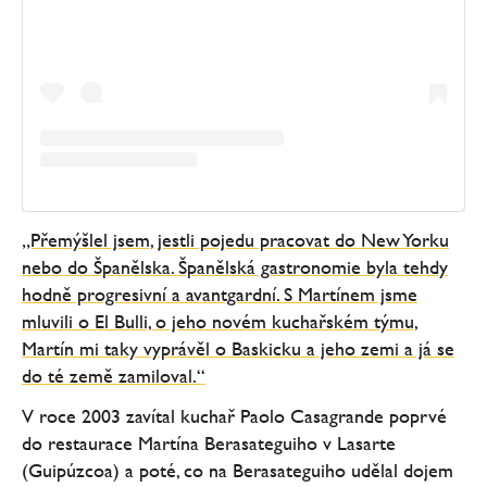
„Přemýšlel jsem, jestli pojedu pracovat do New Yorku
nebo do Španělska. Španělská gastronomie byla tehdy
hodně progresivní a avantgardní. S Martínem jsme
mluvili o El Bulli, o jeho novém kuchařském týmu,
Martín mi taky vyprávěl o Baskicku a jeho zemi a já se
do té země zamiloval.“
V roce 2003 zavítal kuchař Paolo Casagrande poprvé
do restaurace Martína Berasateguiho v Lasarte
(Guipúzcoa) a poté, co na Berasateguiho udělal dojem