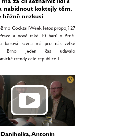
má za cíl seznámit lidi s
a nabídnout koktejly těm,
e běžně nezkusí
-Brno Cocktail Week letos propojí 27
Praze a nově také 10 barů v Brně.
ká barová scéna má pro nás velké
o. Brno jeden čas udávalo
mické trendy celé republice. I...
 Danihelka, Antonín