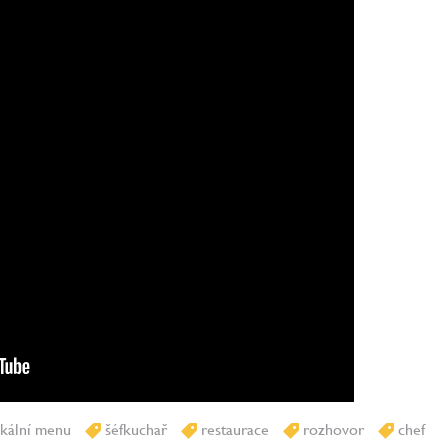
kální menu
šéfkuchař
restaurace
rozhovor
chef