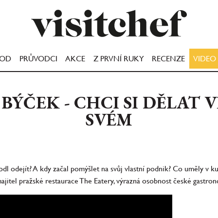
OOD
PRŮVODCI
AKCE
Z PRVNÍ RUKY
RECENZE
VIDEO
 BÝČEK - CHCI SI DĚLAT V
SVÉM
odl odejít? A kdy začal pomýšlet na svůj vlastní podnik? Co uměly v k
jitel pražské restaurace The Eatery, výrazná osobnost české gastron