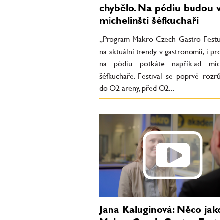
chybělo. Na pódiu budou va
michelinští šéfkuchaři
„Program Makro Czech Gastro Festu
na aktuální trendy v gastronomii, i pr
na pódiu potkáte například mich
šéfkuchaře. Festival se poprvé rozrů
do O2 areny, před O2...
Jana Kaluginová: Něco jak