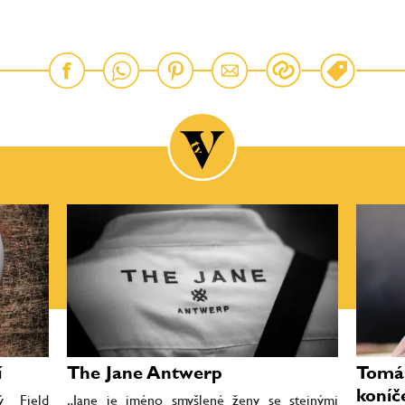
í
The Jane Antwerp
Tomáš
koníč
ý Field
„Jane je jméno smyšlené ženy se stejnými