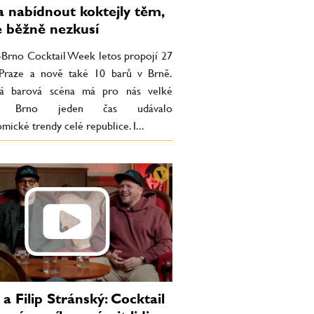
a nabídnout koktejly těm,
e běžně nezkusí
-Brno Cocktail Week letos propojí 27
Praze a nově také 10 barů v Brně.
ká barová scéna má pro nás velké
o. Brno jeden čas udávalo
mické trendy celé republice. I...
 a Filip Stránský: Cocktail