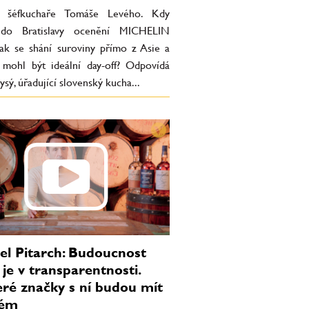
a šéfkuchaře Tomáše Levého. Kdy
 do Bratislavy ocenění MICHELIN
jak se shání suroviny přímo z Asie a
 mohl být ideální day-off? Odpovídá
sý, úřadující slovenský kucha...
l Pitarch: Budoucnost
je v transparentnosti.
ré značky s ní budou mít
lém