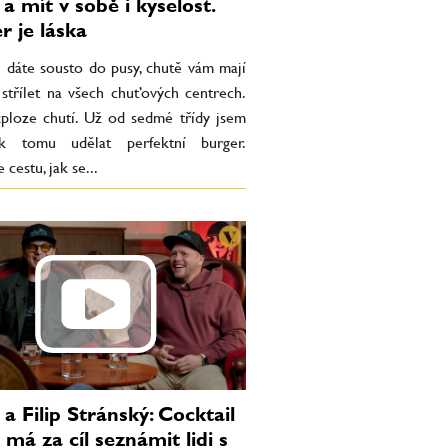
a mít v sobě i kyselost.
r je láska
i dáte sousto do pusy, chutě vám mají
 střílet na všech chuťových centrech.
xploze chutí. Už od sedmé třídy jsem
 k tomu udělat perfektní burger.
cestu, jak se...
 a Filip Stránský: Cocktail
má za cíl seznámit lidi s