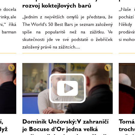
rozvoj koktejlových barů
je docela
„Naše i
inky, ale
„Jedním z největších omylů je představa, že
pochází
i,“ říká
The World’s 50 Best Bars je seznam založený
Někdy 
 barman
spíše na popularitě než na zážitku. Ve
prodává
skutečnosti jde ve své podstatě o žebříček
si mohou
založený právě na zážitcích....
,
Dominik Unčovský: V zahraničí
Tomáš
dyž
je Bocuse d’Or jedna velká
troch