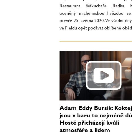
Restaurant šéfkuchaře Radka K
oceněný michelinskou hvězdou se
otevře 25. května 2020. Ve všední dn
ve Fieldu opět podávat oblíbené oběd
Adam Eddy Bursik: Koktej
jsou v baru to nejméně důl
Hosté přicházejí kvůli
atmosféře a lidem