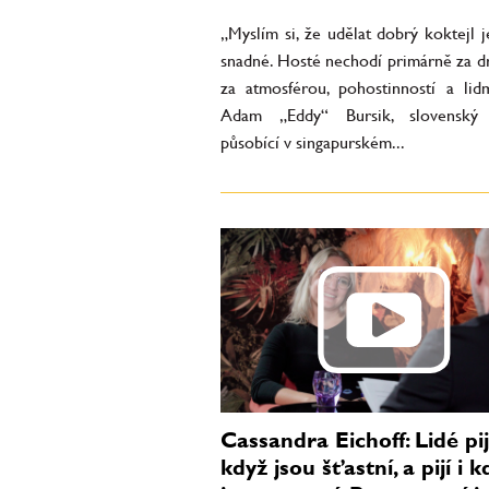
„Myslím si, že udělat dobrý koktejl 
snadné. Hosté nechodí primárně za dr
za atmosférou, pohostinností a lidm
Adam „Eddy“ Bursik, slovenský
působící v singapurském...
Cassandra Eichoff: Lidé pijí
když jsou šťastní, a pijí i k