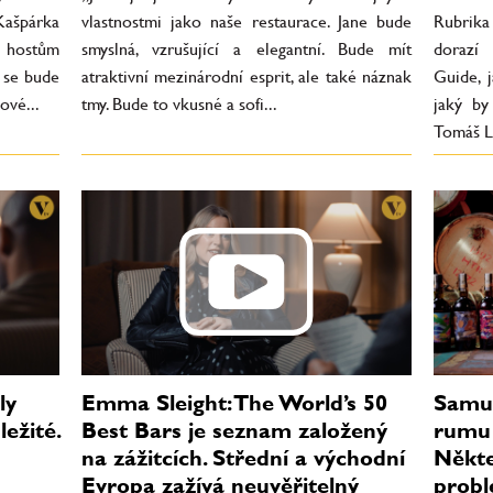
ašpárka
vlastnostmi jako naše restaurace. Jane bude
Rubrik
 hostům
smyslná, vzrušující a elegantní. Bude mít
dorazí
y se bude
atraktivní mezinárodní esprit, ale také náznak
Guide, 
ové...
tmy. Bude to vkusné a sofi...
jaký by
Tomáš Ly
ly
Emma Sleight: The World’s 50
Samue
ežité.
Best Bars je seznam založený
rumu 
na zážitcích. Střední a východní
Někte
Evropa zažívá neuvěřitelný
prob