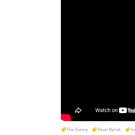
The Eatery
Pavel Býček
lo