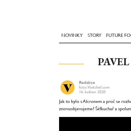
NOVINKY
STORY
FUTURE F
PAVEL
Redakce
foto: Visitchef.com
16. květen 2020
Jak to bylo s Alcronem a proč se rozh
znovuobjevujeme? Šéfkuchař a spoluma