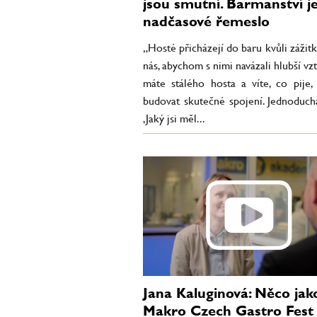
jsou smutní. Barmanství j
nadčasové řemeslo
„Hosté přicházejí do baru kvůli zážitk
nás, abychom s nimi navázali hlubší vz
máte stálého hosta a víte, co pije, 
budovat skutečné spojení. Jednoduch
‚Jaký jsi měl...
Jana Kaluginová: Něco jak
Makro Czech Gastro Fest 