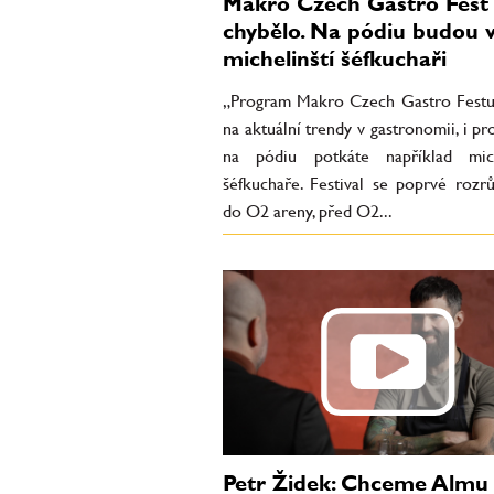
Makro Czech Gastro Fest 
chybělo. Na pódiu budou va
michelinští šéfkuchaři
„Program Makro Czech Gastro Festu
na aktuální trendy v gastronomii, i pr
na pódiu potkáte například mich
šéfkuchaře. Festival se poprvé rozrů
do O2 areny, před O2...
Petr Židek: Chceme Almu