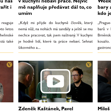
u nás
v kuchyni nebaví práce. Nejvíc
Week 
řit i
mě naplňuje předávat dál to, co
bary 
umím
kdo j
 reaguje
„Když mi přijde do kuchyně člověk, který
„Prague
oto letos
nemá nůž, na nohách má sandály a ještě se mu
barů v 
elinské
nechce pracovat, tak jsem naštvaný. V kuchyni
Brněns
stá také
je hodně lidí, které ta práce nebaví. Sehnat
kouzl
šikovného a...
gastrono
Zdeněk Kaštánek, Pavel
Miloš