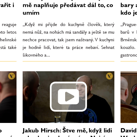
řit i
mě naplňuje předávat dál to, co
bary 
umím
kdo j
 reaguje
„Když mi přijde do kuchyně člověk, který
„Prague
oto letos
nemá nůž, na nohách má sandály a ještě se mu
barů v 
elinské
nechce pracovat, tak jsem naštvaný. V kuchyni
Brněns
stá také
je hodně lidí, které ta práce nebaví. Sehnat
kouzl
šikovného a...
gastrono
o
Jakub Hirsch: Štve mě, když lidi
David