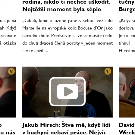
e
rodina, nikdo ti nechce uškodit.
tučný 
Nejtěžší moment byla sépie
Burge
u a je na
„Cibuli, kmín a uzené jsme s sebou vezli do
„Když s
tah. Když
Marseille na evropské kolo Bocuse d’Or jako
doslova
začínáte
národní chutě. Představte si, že se musíte trefit
Je to e
á otázka
do chutí dvaceti členů poroty v jeden moment
tíhnul
– v té chvíli...
Hledáme 
o
Jakub Hirsch: Štve mě, když lidi
David
u nás
v kuchyni nebaví práce. Nejvíc
Week 