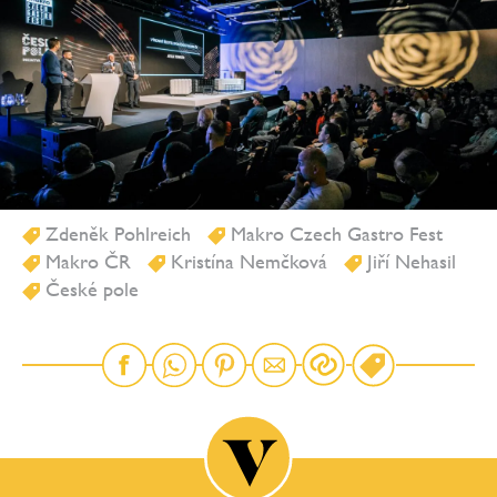
Zdeněk Pohlreich
Makro Czech Gastro Fest
Makro ČR
Kristína Nemčková
Jiří Nehasil
České pole