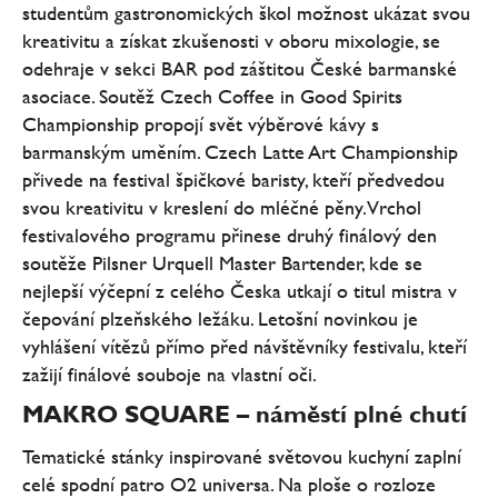
studentům gastronomických škol možnost ukázat svou
kreativitu a získat zkušenosti v oboru mixologie, se
odehraje v sekci BAR pod záštitou České barmanské
asociace. Soutěž Czech Coffee in Good Spirits
Championship propojí svět výběrové kávy s
barmanským uměním. Czech Latte Art Championship
přivede na festival špičkové baristy, kteří předvedou
svou kreativitu v kreslení do mléčné pěny. Vrchol
festivalového programu přinese druhý finálový den
soutěže Pilsner Urquell Master Bartender, kde se
nejlepší výčepní z celého Česka utkají o titul mistra v
čepování plzeňského ležáku. Letošní novinkou je
vyhlášení vítězů přímo před návštěvníky festivalu, kteří
zažijí finálové souboje na vlastní oči.
MAKRO SQUARE – náměstí plné chutí
Tematické stánky inspirované světovou kuchyní zaplní
celé spodní patro O2 universa. Na ploše o rozloze