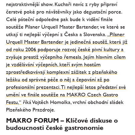
nejatraktivnější show. Kuchaři navíc z ryby připraví
čerstvé poké pro návštěvníky jako degustační porce.
Celé páteční odpoledne pak bude k vidění finále
soutěže Pilsner Urquell Master Bartender, ve které se
utkají ti nejlepší výčepní z Česka a Slovenska.
„Pilsner
Urquell Master Bartender je jedinečná soutěž, která již
od roku 2006 podporuje rozvoj české pivní kultury a
zvyšuje prestiž výčepního řemesla. Jejím hlavním cílem
je vzdělávání výčepních, kteří svým hostům
zprostředkovávají komplexní zážitek z plzeňského
ležáku od správné péče o něj a čepování až po
profesionální prezentaci. Ti nejlepší letos představí své
umění ve finále soutěže na MAKRO Czech Gastro
Festu,“
říká Vojtěch Homolka, vrchní obchodní sládek
Plzeňského Prazdroje.
MAKRO FORUM – Klíčové diskuse o
budoucnosti české gastronomie