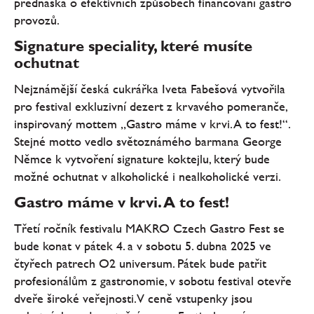
přednáška o efektivních způsobech financování gastro
provozů.
Signature speciality, které musíte
ochutnat
Nejznámější česká cukrářka Iveta Fabešová vytvořila
pro festival exkluzivní dezert z krvavého pomeranče,
inspirovaný mottem „Gastro máme v krvi. A to fest!“.
Stejné motto vedlo světoznámého barmana George
Němce k vytvoření signature koktejlu, který bude
možné ochutnat v alkoholické i nealkoholické verzi.
Gastro máme v krvi. A to fest!
Třetí ročník festivalu MAKRO Czech Gastro Fest se
bude konat v pátek 4. a v sobotu 5. dubna 2025 ve
čtyřech patrech O2 universum. Pátek bude patřit
profesionálům z gastronomie, v sobotu festival otevře
dveře široké veřejnosti. V ceně vstupenky jsou