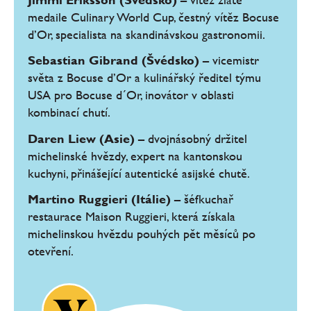
medaile Culinary World Cup, čestný vítěz Bocuse
d’Or, specialista na skandinávskou gastronomii.
Sebastian Gibrand (Švédsko)
– vicemistr
světa z Bocuse d’Or a kulinářský ředitel týmu
USA pro Bocuse d´Or, inovátor v oblasti
kombinací chutí.
Daren Liew (Asie)
– dvojnásobný držitel
michelinské hvězdy, expert na kantonskou
kuchyni, přinášející autentické asijské chutě.
Martino Ruggieri (Itálie)
– šéfkuchař
restaurace Maison Ruggieri, která získala
michelinskou hvězdu pouhých pět měsíců po
otevření.