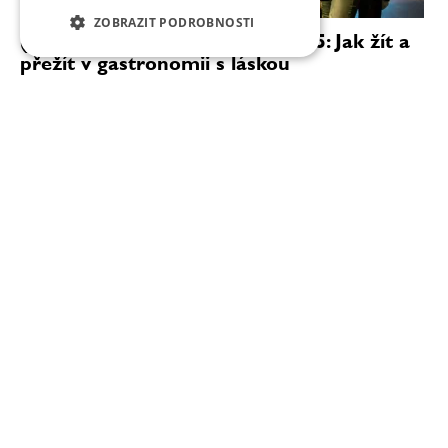
ZOBRAZIT PODROBNOSTI
(Ne)konference Gastrolove 2025: Jak žít a
přežít v gastronomii s láskou
Už 26. září 2025 se v nádherných prostorách
Elektrárny Piešťany uskuteční další ročník oblíbené
(ne)konference Gastrolove – jedinečného setkání
odborníků, podnikatelů i milovníků gastronomie a...