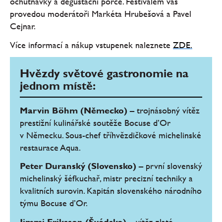
ochutnávky a degustační porce. Festivalem vás
provedou moderátoři Markéta Hrubešová a Pavel
Cejnar.
Více informací a nákup vstupenek naleznete
ZDE.
Hvězdy světové gastronomie na
jednom místě:
Marvin Böhm (Německo)
– trojnásobný vítěz
prestižní kulinářské soutěže Bocuse d’Or
v Německu. Sous-chef tříhvězdičkové michelinské
restaurace Aqua.
Peter Duranský (Slovensko)
– první slovenský
michelinský šéfkuchař, mistr precizní techniky a
kvalitních surovin. Kapitán slovenského národního
týmu Bocuse d’Or.
Jimmi Eriksson (Švédsko)
– vítěz zlaté