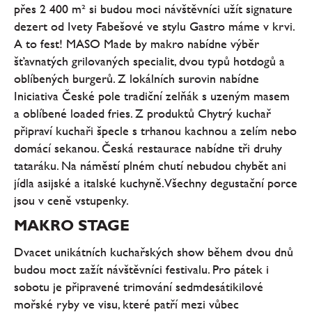
přes 2 400 m² si budou moci návštěvníci užít signature
dezert od Ivety Fabešové ve stylu Gastro máme v krvi.
A to fest! MASO Made by makro nabídne výběr
šťavnatých grilovaných specialit, dvou typů hotdogů a
oblíbených burgerů. Z lokálních surovin nabídne
Iniciativa České pole tradiční zelňák s uzeným masem
a oblíbené loaded fries. Z produktů Chytrý kuchař
připraví kuchaři špecle s trhanou kachnou a zelím nebo
domácí sekanou. Česká restaurace nabídne tři druhy
tataráku. Na náměstí plném chutí nebudou chybět ani
jídla asijské a italské kuchyně. Všechny degustační porce
jsou v ceně vstupenky.
MAKRO STAGE
Dvacet unikátních kuchařských show během dvou dnů
budou moct zažít návštěvníci festivalu. Pro pátek i
sobotu je připravené trimování sedmdesátikilové
mořské ryby ve visu, které patří mezi vůbec