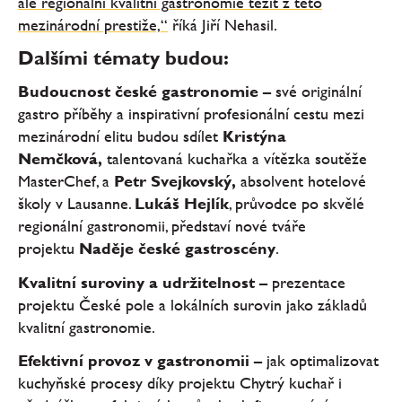
ale regionální kvalitní gastronomie těžit z této
mezinárodní prestiže,“
říká Jiří Nehasil.
Dalšími tématy budou:
Budoucnost české gastronomie
– své originální
gastro příběhy a inspirativní profesionální cestu mezi
mezinárodní elitu budou sdílet
Kristýna
Nemčková,
talentovaná kuchařka a vítězka soutěže
MasterChef, a
Petr Svejkovský,
absolvent hotelové
školy v Lausanne.
Lukáš Hejlík
, průvodce po skvělé
regionální gastronomii, představí nové tváře
projektu
Naděje české gastroscény
.
Kvalitní suroviny a udržitelnost
– prezentace
projektu České pole a lokálních surovin jako základů
kvalitní gastronomie.
Efektivní provoz v gastronomii
– jak optimalizovat
kuchyňské procesy díky projektu Chytrý kuchař i