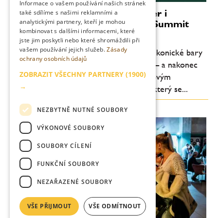
Informace o vašem používání našich stránek
Světové barmanství míří do Tater i
také sdílíme s našimi reklamními a
analytickými partnery, kteří je mohou
Bratislavy. Mirror’s Bartender’s Summit
kombinovat s dalšími informacemi, které
láká špičky oboru
jste jim poskytli nebo které shromáždili při
vašem používání jejich služeb.
Zásady
Vysoké Tatry, tradiční slovenská kultura, ikonické bary
ochrany osobních údajů
z Londýna, Athén, Bangkoku i Cartageny – a nakonec
ZOBRAZIT VŠECHNY PARTNERY
(1900)
Bratislava se svým nejznámějším koktejlovým
→
podnikem. Mirror’s Bartender’s Summit, který se...
NEZBYTNĚ NUTNÉ SOUBORY
VÝKONOVÉ SOUBORY
SOUBORY CÍLENÍ
FUNKČNÍ SOUBORY
NEZAŘAZENÉ SOUBORY
VŠE PŘIJMOUT
VŠE ODMÍTNOUT