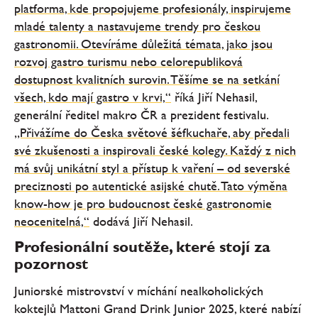
platforma, kde propojujeme profesionály, inspirujeme
mladé talenty a nastavujeme trendy pro českou
gastronomii. Otevíráme důležitá témata, jako jsou
rozvoj gastro turismu nebo celorepubliková
dostupnost kvalitních surovin. Těšíme se na setkání
všech, kdo mají gastro v krvi,“
říká Jiří Nehasil,
generální ředitel makro ČR a prezident festivalu.
„Přivážíme do Česka světové šéfkuchaře, aby předali
své zkušenosti a inspirovali české kolegy. Každý z nich
má svůj unikátní styl a přístup k vaření – od severské
preciznosti po autentické asijské chutě. Tato výměna
know-how je pro budoucnost české gastronomie
neocenitelná,“
dodává Jiří Nehasil.
Profesionální soutěže, které stojí za
pozornost
Juniorské mistrovství v míchání nealkoholických
koktejlů Mattoni Grand Drink Junior 2025, které nabízí