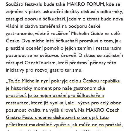
Součástí festivalu bude také MAKRO FORUM, kde se
zejména v pátek uskuteční desítky diskusí s odborníky,
zástupci oboru a šéfkuchaři. Jedním z témat bude nová
vládní iniciativa zaměřená na podporu české
gastronomie, včetně rozšíření Michelin Guide na celé
Česko. Dva michelinští šéfkuchaři promluví o tom, jak
prestižní ocenění pomohlo jejich zemím i restauracím
posunout se na světovou úroveň. Diskuse se zúčastní i
zástupci CzechTourism, kteří představí přínosy této
iniciativy pro rozvoj gastro turismu.
„To, že Michelin nyní pokryje celou Českou republiku,
je historický moment pro naše gastronomické
prostředí. Je to nejen uznání pro šéfkuchaře a
restaurace, které již vynikají, ale i výzva pro celý obor
posunout kvalitu na vyšší úroveň. Na MAKRO Czech
Gastro Festu chceme diskutovat o tom, jak tuto
příležitost maximálně využít a jak může nejen pražská,