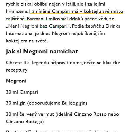
rychle získal oblibu nejen v Itálii, ale i za jejími
hranicemi.
I zmíněné Campari má v koktejlu své místo
zajištěné. Barmani i milovníci drinků přece vědí, že
„Není Negroni bez Campari“.
Podle žebříčku Drinks
International je dnes Negroni nejoblíbenějším
koktejlem na světě.
Jak si Negroni namíchat
Chcete-li si legendu připravit doma, držte se klasické
receptury:
Negroni
30 ml Campari
30 ml gin (doporučujeme Bulldog gin)
30 ml červený vermut (ideálně Cinzano Rosso nebo
Cinzano Bottega)