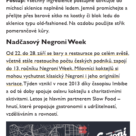
Postup:
Všechny ingredience postupně dávkujte do
míchací sklenice naplněné ledem. Jemně promíchejte a
přelijte přes barové sítko na kostky či blok ledu do
sklenice typu old-fashioned. Na ozdobu použijte střik
pomerančové kůry.
Nadčasový Negroni Week
Od 22. do 28. září se bary a restaurace po celém světě,
včetně stále rostoucího počtu českých podniků, zapojí
do 13. ročníku Negroni Week. Milovníci koktejlů si
mohou vychutnat klasický Negroni i jeho originální
variace.
Týden vznikl v roce 2013 díky časopisu Imbibe
a od té doby spojuje oslavu koktejlu s charitativními
aktivitami. Letos je hlavním partnerem Slow Food –
hnutí, které propojuje gastronomii s udržitelností,
vzděláváním a rovností.