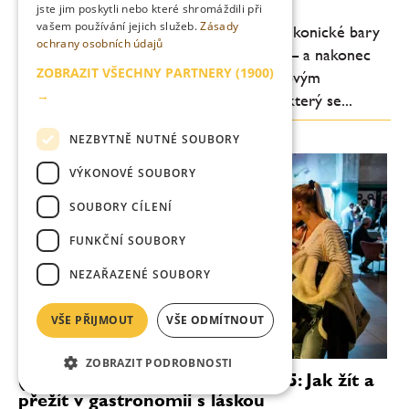
jste jim poskytli nebo které shromáždili při
vašem používání jejich služeb.
Zásady
Vysoké Tatry, tradiční slovenská kultura, ikonické bary
ochrany osobních údajů
z Londýna, Athén, Bangkoku i Cartageny – a nakonec
ZOBRAZIT VŠECHNY PARTNERY
(1900)
Bratislava se svým nejznámějším koktejlovým
→
podnikem. Mirror’s Bartender’s Summit, který se...
NEZBYTNĚ NUTNÉ SOUBORY
VÝKONOVÉ SOUBORY
SOUBORY CÍLENÍ
FUNKČNÍ SOUBORY
NEZAŘAZENÉ SOUBORY
VŠE PŘIJMOUT
VŠE ODMÍTNOUT
ZOBRAZIT PODROBNOSTI
(Ne)konference Gastrolove 2025: Jak žít a
přežít v gastronomii s láskou