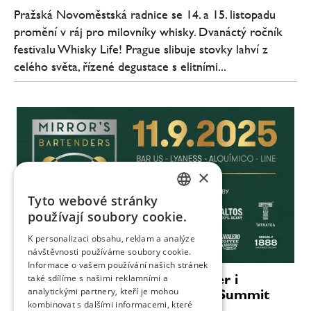
Pražská Novoměstská radnice se 14. a 15. listopadu
promění v ráj pro milovníky whisky. Dvanáctý ročník
festivalu Whisky Life! Prague slibuje stovky lahví z
celého světa, řízené degustace s elitními...
×
Tyto webové stránky
CZECH
používají soubory cookie.
ENGLISH
K personalizaci obsahu, reklam a analýze
návštěvnosti používáme soubory cookie.
Informace o vašem používání našich stránek
Světové barmanství míří do Tater i
také sdílíme s našimi reklamními a
analytickými partnery, kteří je mohou
Bratislavy. Mirror’s Bartender’s Summit
kombinovat s dalšími informacemi, které
láká špičky oboru