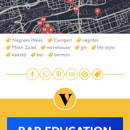
Negroni Week
Campari
negroni
Milan Zaleš
warehouse
gin
life style
koktejl
bar
barman