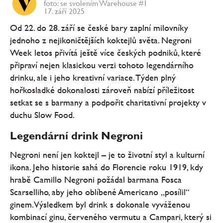
foto: se svolením Warehouse #1
17. září 2025
Od 22. do 28. září se české bary zaplní milovníky
jednoho z nejikoničtějších koktejlů světa. Negroni
Week letos přivítá ještě více českých podniků, které
připraví nejen klasickou verzi tohoto legendárního
drinku, ale i jeho kreativní variace. Týden plný
hořkosladké dokonalosti zároveň nabízí příležitost
setkat se s barmany a podpořit charitativní projekty v
duchu Slow Food.
Legendární drink Negroni
Negroni není jen koktejl – je to životní styl a kulturní
ikona. Jeho historie sahá do Florencie roku 1919, kdy
hrabě Camillo Negroni požádal barmana Fosca
Scarselliho, aby jeho oblíbené Americano „posílil“
ginem. Výsledkem byl drink s dokonale vyváženou
kombinací ginu, červeného vermutu a Campari, který si