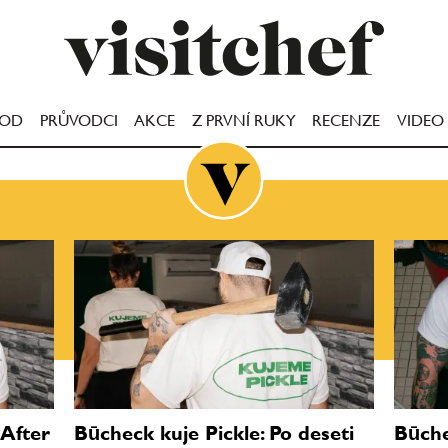
OOD
PRŮVODCI
AKCE
Z PRVNÍ RUKY
RECENZE
VIDEO
 After
Būcheck kuje Pickle: Po deseti
Būche