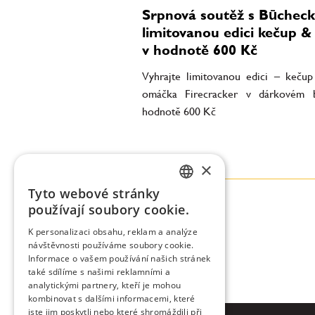
Srpnová soutěž s Būcheck
limitovanou edici kečup & c
v hodnotě 600 Kč
Vyhrajte limitovanou edici – kečup 
omáčka Firecracker v dárkovém b
hodnotě 600 Kč
×
Tyto webové stránky
CZECH
používají soubory cookie.
ENGLISH
K personalizaci obsahu, reklam a analýze
návštěvnosti používáme soubory cookie.
Informace o vašem používání našich stránek
také sdílíme s našimi reklamními a
analytickými partnery, kteří je mohou
kombinovat s dalšími informacemi, které
jste jim poskytli nebo které shromáždili při