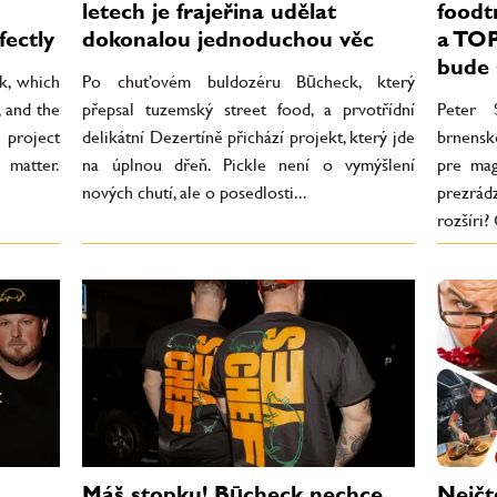
letech je frajeřina udělat
foodt
fectly
dokonalou jednoduchou věc
a TOP
bude 
k, which
Po chuťovém buldozéru Būcheck, který
, and the
přepsal tuzemský street food, a prvotřídní
Peter 
 project
delikátní Dezertíně přichází projekt, který jde
brnensk
 matter.
na úplnou dřeň. Pickle není o vymýšlení
pre mag
nových chutí, ale o posedlosti...
prezrád
rozšíri?
Máš stopku! Būcheck nechce,
Nejčt