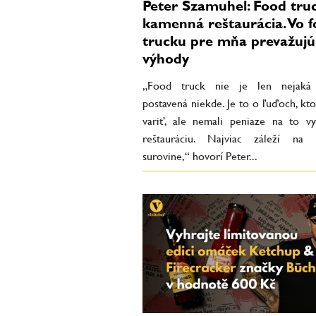
Peter Szamuhel: Food truc
kamenná reštaurácia. Vo 
trucku pre mňa prevažujú
výhody
„Food truck nie je len nejaká 
postavená niekde. Je to o ľuďoch, kto
variť, ale nemali peniaze na to v
reštauráciu. Najviac záleží na k
surovine,“ hovorí Peter...