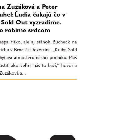
a Zuzáková a Peter
hel: Ľudia čakajú čo v
 Sold Out vyzradíme.
o robíme srdcom
espa, fitko, ale aj stánok Būcheck na
trhu v Brne či Dezertína. „Kniha Sold
hytáva atmosféru nášho podniku. Máš
istiť ako veľmi nás to baví,“ hovoria
Zuzáková a...