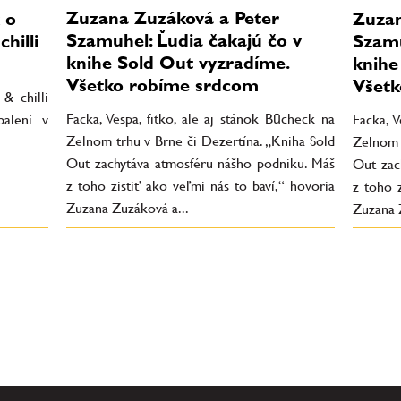
Zuzana Zuzáková a Peter
 o
Zuzan
Szamuhel: Ľudia čakajú čo v
hilli
Szamu
knihe Sold Out vyzradíme.
knihe
Všetko robíme srdcom
Všetk
& chilli
Facka, Vespa, fitko, ale aj stánok Būcheck na
alení v
Facka, V
Zelnom trhu v Brne či Dezertína. „Kniha Sold
Zelnom 
Out zachytáva atmosféru nášho podniku. Máš
Out zac
z toho zistiť ako veľmi nás to baví,“ hovoria
z toho z
Zuzana Zuzáková a...
Zuzana 