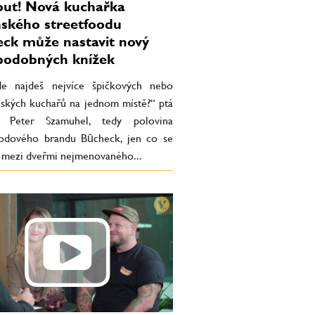
out! Nová kuchařka
ského streetfoodu
ck může nastavit nový
 podobných knížek
de najdeš nejvíce špičkových nebo
nských kuchařů na jednom místě?“ ptá
Peter Szamuhel, tedy polovina
oodového brandu Būcheck, jen co se
 mezi dveřmi nejmenovaného...