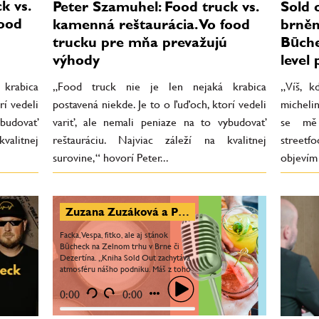
k vs.
Peter Szamuhel: Food truck vs.
Sold 
food
kamenná reštaurácia. Vo food
brněn
trucku pre mňa prevažujú
Būche
výhody
level
krabica
„Food truck nie je len nejaká krabica
„Víš, k
rí vedeli
postavená niekde. Je to o ľuďoch, ktorí vedeli
micheli
ybudovať
variť, ale nemali peniaze na to vybudovať
se mě 
valitnej
reštauráciu. Najviac záleží na kvalitnej
streetf
surovine,“ hovorí Peter...
objevím
Zuzana Zuzáková a Peter Szamuhel: Ľudia čakajú čo v knihe Sold Out vyzradíme. Všetko robíme srdcom
Facka, Vespa, fitko, ale aj stánok
Būcheck na Zelnom trhu v Brne či
Dezertína. „Kniha Sold Out zachytáva
atmosféru nášho podniku. Máš z toho
zistiť ako veľmi nás to baví,“ hovoria
Zuzana Zuzáková a...
0:00
0:00