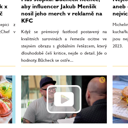
k x
aby influencer Jakub Menšík
aneb 
č
nosil jeho merch v reklamě na
nejví
KFC
čepici z
Michel
tChef v
Když se prémiový fastfood postavený na
kuchařk
kvalitních surovinách a řemesle ocitne ve
jsou ne
stejném obrazu s globálním řetězcem, který
2023.
dlouhodobě čelí kritice, nejde o detail. Jde o
hodnoty. Būcheck se ostře...