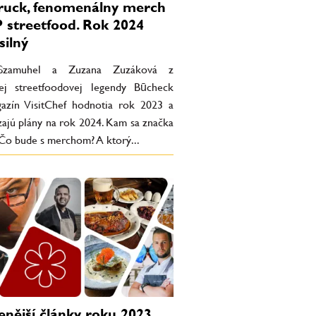
ruck, fenomenálny merch
 streetfood. Rok 2024
silný
Szamuhel a Zuzana Zuzáková z
ej streetfoodovej legendy Būcheck
azín VisitChef hodnotia rok 2023 a
zajú plány na rok 2024. Kam sa značka
 Čo bude s merchom? A ktorý...
enější články roku 2023