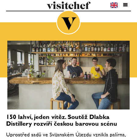
150 lahví, jeden vítěz. Soutěž Dlabka
Distillery rozvíří českou barovou scénu
Uprostřed sadů ve Svijanském Újezdu vznikla palírna,