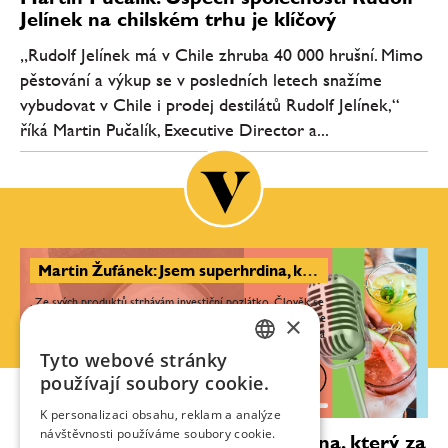
Jelínek na chilském trhu je klíčový
„Rudolf Jelínek má v Chile zhruba 40 000 hrušní. Mimo
pěstování a výkup se v posledních letech snažíme
vybudovat v Chile i prodej destilátů Rudolf Jelínek,“
říká Martin Pučalík, Executive Director a...
Martin Žufánek: Jsem superhrdina, který za sebou táhne káru alkoholu a říká lidem, ať to moc nepijí
„Ze svých produktů strhávám investiční pozlátko. Člověk se
×
dnes nemusí pídit, aby měl takové štěstí, že ochutná absinthe
z 19. století, už dnešní moderní absinthy, vydestilované třeba
před deseti...
Tyto webové stránky
CZECH
používají soubory cookie.
0:00
47:17
ENGLISH
K personalizaci obsahu, reklam a analýze
návštěvnosti používáme soubory cookie.
Martin Žufánek: Jsem superhrdina, který za