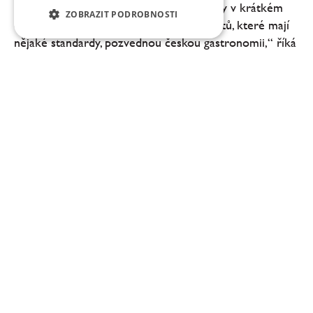
„Občas u nás nastávají radikálnější změny v krátkém
ZOBRAZIT PODROBNOSTI
časovém období. Šíře a množství konceptů, které mají
nějaké standardy, pozvednou českou gastronomii,“ říká
Milan Bukovský, barman a spolumajitel...
Milan Bukovský: Atelier roste a vyvíjí se
nejenom s námi, ale i s našimi hosty