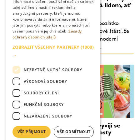
Informace o vašem používání našich stránek
sebou táhne káru alkoholu a říká lidem, ať
také sdílíme s našimi reklamními a
to moc nepijí
analytickými partnery, kteří je mohou
kombinovat s dalšími informacemi, které
„Ze svých produktů strhávám investiční pozlátko.
jste jim poskytli nebo které shromáždili při
Člověk se dnes nemusí pídit, aby měl takové štěstí, že
vašem používání jejich služeb.
Zásady
ochrany osobních údajů
ochutná absinthe z 19. století, už dnešní moderní
absinthy, vydestilované třeba před deseti...
ZOBRAZIT VŠECHNY PARTNERY
(1900)
→
NEZBYTNĚ NUTNÉ SOUBORY
Milan Bukovský: Atelier roste a vyvíjí se nejenom s námi, ale i s našimi hosty
VÝKONOVÉ SOUBORY
„Občas u nás nastávají radikálnější změny v krátkém časovém
období. Šíře a množství konceptů, které mají nějaké
standardy, pozvednou českou gastronomii,“ říká Milan
SOUBORY CÍLENÍ
Bukovský, barman a spolumajitel...
FUNKČNÍ SOUBORY
0:00
27:57
NEZAŘAZENÉ SOUBORY
Milan Bukovský: Atelier roste a vyvíjí se
nejenom s námi, ale i s našimi hosty
VŠE PŘIJMOUT
VŠE ODMÍTNOUT