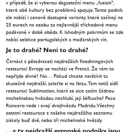
v případě, že si vyberou degustační menu „fusion",
které obě kultury bez problémů spojuje. Tento podnik
ale nabízí i cenově dostupné varianty, které začínají na
25 eurech na osobu za nejlevnější tříchodové menu
podávané v době oběda. K lahodným pokrmům se zde
nabízí selekce portugalských a maďarských vín.
Je to drahé? Není to drahé?
Čtrnáct z pětadvaceti nejdražších finediningových
restaurací Evropy se nachází ve Francii. Že vám to
nepřijde divné? No… Pokud chcete navštívit tu
skutečně nejdražší, zaleťte si na Ibizu. Tam totiž sídlí
restauraci Sublimotion, která se sice zatím žádnou
michelinskou hvězdou nechlubí, její šéfkuchař Paco
Roncero vede i svojí dvojhvězdu Madridu. Všechny
ostatní restaurace z našeho nejdražšího seznamu
získaly buď dvě, nebo tři michelinské hvězdy.
…a ty nejdražší evropské podniky jsou