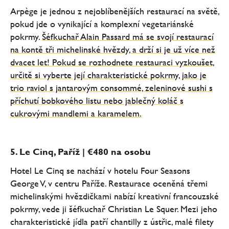
Arpège je jednou z nejoblíbenějších restaurací na světě,
pokud jde o vynikající a komplexní vegetariánské
pokrmy.
Šéfkuchař Alain Passard má se svojí restaurací
na kontě tři michelinské hvězdy, a drží si je už více než
dvacet let! Pokud se rozhodnete restauraci vyzkoušet,
určitě si vyberte její charakteristické pokrmy, jako je
trio raviol s jantarovým consommé, zeleninové sushi s
příchutí bobkového listu nebo jablečný koláč s
cukrovými mandlemi a karamelem.
5. Le Cinq, Paříž | €480 na osobu
Hotel Le Cinq se nachází v hotelu Four Seasons
George V, v centru Paříže. Restaurace oceněná třemi
michelinskými hvězdičkami nabízí kreativní francouzské
pokrmy, vede ji šéfkuchař Christian Le Squer. Mezi jeho
charakteristické jídla patří chantilly z ústřic, malé filety