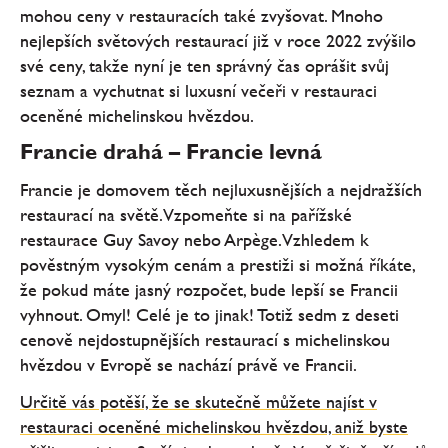
mohou ceny v restauracích také zvyšovat. Mnoho
nejlepších světových restaurací již v roce 2022 zvýšilo
své ceny, takže nyní je ten správný čas oprášit svůj
seznam a vychutnat si luxusní večeři v restauraci
oceněné michelinskou hvězdou.
Francie drahá – Francie levná
Francie je domovem těch nejluxusnějších a nejdražších
restaurací na světě. Vzpomeňte si na pařížské
restaurace Guy Savoy nebo Arpège. Vzhledem k
pověstným vysokým cenám a prestiži si možná říkáte,
že pokud máte jasný rozpočet, bude lepší se Francii
vyhnout. Omyl! Celé je to jinak! Totiž sedm z deseti
cenově nejdostupnějších restaurací s michelinskou
hvězdou v Evropě se nachází právě ve Francii.
Určitě vás potěší, že se skutečně můžete najíst v
restauraci oceněné michelinskou hvězdou, aniž byste