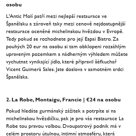
osobu
L'Antic Molí patří mezi nejlepší restaurace ve
Španělsku a zároveň taky mezi cenově nejdostupnější
restaurace oceněné michelinskou hvězdou v Evropě.
Tedy pokud se rozhodnete pro její Espai Bistro. Za
pouhých 20 eur na osobu si tam obklopeni rozsáhlým
upraveným pozemkem a nádherným výhledem můžete
vychutnat vynikající jídlo, které připravil šéfkuchař
Vicent Guimerà Sales. Jste doslova v samotném srdci
Španělska.
2. La Robe, Montaigu, Francie | €24 na osobu
Pokud hledáte gurmánský zážitek a potrpíte si na
michelinskou hvězdičku, pak je pro vás restaurace La
Robe tou pravou volbou. Dvoupatrový podnik má v
celém prostoru útulnou, intimní atmosféru, která