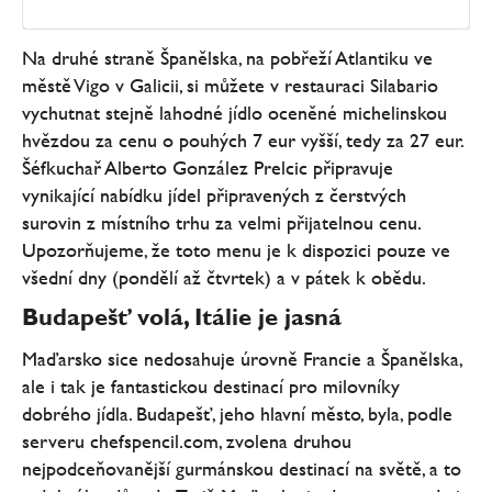
Na druhé straně Španělska, na pobřeží Atlantiku ve
městě Vigo v Galicii, si můžete v restauraci Silabario
vychutnat stejně lahodné jídlo oceněné michelinskou
hvězdou za cenu o pouhých 7 eur vyšší, tedy za 27 eur.
Šéfkuchař Alberto González Prelcic připravuje
vynikající nabídku jídel připravených z čerstvých
surovin z místního trhu za velmi přijatelnou cenu.
Upozorňujeme, že toto menu je k dispozici pouze ve
všední dny (pondělí až čtvrtek) a v pátek k obědu.
Budapešť volá, Itálie je jasná
Maďarsko sice nedosahuje úrovně Francie a Španělska,
ale i tak je fantastickou destinací pro milovníky
dobrého jídla. Budapešť, jeho hlavní město, byla, podle
serveru chefspencil.com, zvolena druhou
nejpodceňovanější gurmánskou destinací na světě, a to