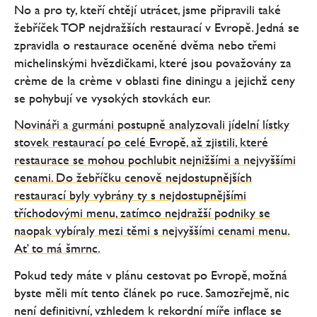
No a pro ty, kteří chtějí utrácet, jsme připravili také
žebříček TOP nejdražších restaurací v Evropě. Jedná se
zpravidla o restaurace oceněné dvěma nebo třemi
michelinskými hvězdičkami, které jsou považovány za
crème de la crème v oblasti fine diningu a jejichž ceny
se pohybují ve vysokých stovkách eur.
Novináři a gurmáni postupně analyzovali jídelní lístky
stovek restaurací po celé Evropě, až zjistili, které
restaurace se mohou pochlubit nejnižšími a nejvyššími
cenami. Do žebříčku cenově nejdostupnějších
restaurací byly vybrány ty s nejdostupnějšími
tříchodovými menu, zatímco nejdražší podniky se
naopak vybíraly mezi těmi s nejvyššími cenami menu.
Ať to má šmrnc.
Pokud tedy máte v plánu cestovat po Evropě, možná
byste měli mít tento článek po ruce. Samozřejmě, nic
není definitivní, vzhledem k rekordní míře inflace se