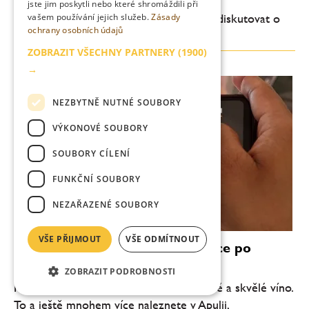
jste jim poskytli nebo které shromáždili při
vašem používání jejich služeb.
Zásady
Africké přísloví: Ten, kdo jí sám, nemůže diskutovat o
ochrany osobních údajů
chuti jídla s ostatními.
ZOBRAZIT VŠECHNY PARTNERY
(1900)
→
NEZBYTNĚ NUTNÉ SOUBORY
VÝKONOVÉ SOUBORY
SOUBORY CÍLENÍ
FUNKČNÍ SOUBORY
NEZAŘAZENÉ SOUBORY
VŠE PŘIJMOUT
VŠE ODMÍTNOUT
Dolce Puglia - dokonalý průvodce po
dokonalém italském regionu
ZOBRAZIT PODROBNOSTI
Pláže jako v Karibiku, fantastická kuchyně a skvělé víno.
To a ještě mnohem více naleznete v Apulii,