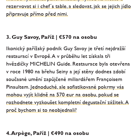
rezervovat si i chef´s table, a sledovat, jak se jejich jídlo
připravuje přímo před nimi.
3. Guy Savoy, Paříž | €570 na osobu
Ikonický pařížský podnik Guy Savoy je třetí nejdražší
restaurací v Evropě. A v průběhu let získala tři
hvězdičky MICHELIN Guide. Restaurace byla otevřena
v roce 1980 na břehu Seiny a její stěny dodnes zdobí
současné umění zapůjčené miliardářem Françoisem
Pinaultem.
Jednoduché, ale sofistikované pokrmy vás
mohou vyjít klidně na 570 eur na osobu, pokud se
rozhodnete vyzkoušet kompletní degustační zážitek. A
proč bychom si to neobjednali?
4. Arpège, Paříž | €490 na osobu