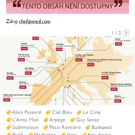
Zdroj:
chefspencil.com
1 / 2
Alain Passard
Ciel Bleu
Le Cinq
L'Antic Molí
Arpège
Guy Savoy
Sublimotion
Paco Roncero
Budapest
Paříž
Maďarsko
Ibiza
fine dining