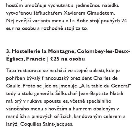
hostům umožňuje vychutnat si jedinečnou nabídku
vytvořenou šéfkuchařem Xavierem Giraudetem.
Nejlevnější varianta menu v La Robe stojí pouhých 24
eur na osobu a rozhodně stojí za to.
3. Hostellerie la Montagne, Colombey-les-Deux-
Églises, Francie | €25 na osobu
Tato restaurace se nachází ve stejné oblasti, kde je
pohřben bývalý francouzský prezident Charles de
Gaulle. Proto se jídelna jmenuje „A la table du General"
tedy u stolu generála. Šéfkuchař Jean-Baptiste Natali
má prý v rukávu spoustu es, včetně speciálního
vánočního menu s hovězím a humrem obaleným v
mandlích a piniových oříšcích, kandovaným celerem a
lanýži Coquilles Saint-Jacques.