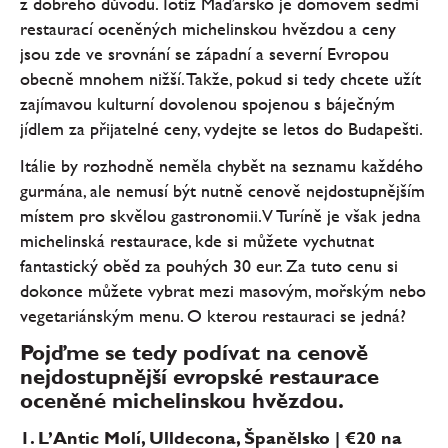
z dobrého důvodu. Totiž Maďarsko je domovem sedmi
restaurací oceněných michelinskou hvězdou a ceny
jsou zde ve srovnání se západní a severní Evropou
obecně mnohem nižší. Takže, pokud si tedy chcete užít
zajímavou kulturní dovolenou spojenou s báječným
jídlem za přijatelné ceny, vydejte se letos do Budapešti.
Itálie by rozhodně neměla chybět na seznamu každého
gurmána, ale nemusí být nutně cenově nejdostupnějším
místem pro skvělou gastronomii. V Turíně je však jedna
michelinská restaurace, kde si můžete vychutnat
fantastický oběd za pouhých 30 eur. Za tuto cenu si
dokonce můžete vybrat mezi masovým, mořským nebo
vegetariánským menu. O kterou restauraci se jedná?
Pojďme se tedy podívat na cenově
nejdostupnější evropské restaurace
oceněné michelinskou hvězdou.
1. L’Antic Molí, Ulldecona, Španělsko | €20 na