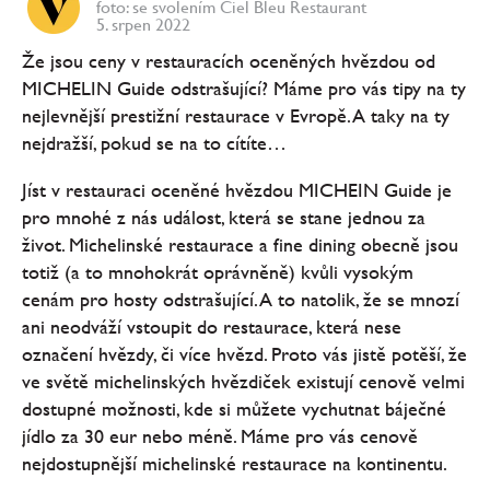
foto: se svolením Ciel Bleu Restaurant
5. srpen 2022
Že jsou ceny v restauracích oceněných hvězdou od
MICHELIN Guide odstrašující? Máme pro vás tipy na ty
nejlevnější prestižní restaurace v Evropě. A taky na ty
nejdražší, pokud se na to cítíte…
Jíst v restauraci oceněné hvězdou MICHEIN Guide je
pro mnohé z nás událost, která se stane jednou za
život. Michelinské restaurace a fine dining obecně jsou
totiž (a to mnohokrát oprávněně) kvůli vysokým
cenám pro hosty odstrašující. A to natolik, že se mnozí
ani neodváží vstoupit do restaurace, která nese
označení hvězdy, či více hvězd. Proto vás jistě potěší, že
ve světě michelinských hvězdiček existují cenově velmi
dostupné možnosti, kde si můžete vychutnat báječné
jídlo za 30 eur nebo méně. Máme pro vás cenově
nejdostupnější michelinské restaurace na kontinentu.