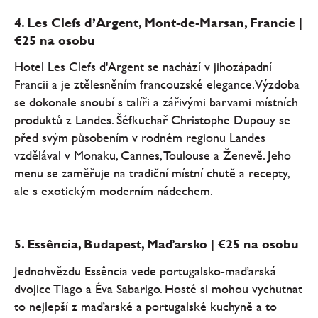
4. Les Clefs d’Argent, Mont-de-Marsan, Francie |
€25 na osobu
Hotel Les Clefs d'Argent se nachází v jihozápadní
Francii a je ztělesněním francouzské elegance. Výzdoba
se dokonale snoubí s talíři a zářivými barvami místních
produktů z Landes. Šéfkuchař Christophe Dupouy se
před svým působením v rodném regionu Landes
vzdělával v Monaku, Cannes, Toulouse a Ženevě. Jeho
menu se zaměřuje na tradiční místní chutě a recepty,
ale s exotickým moderním nádechem.
5. Essência, Budapest, Maďarsko | €25 na osobu
Jednohvězdu Essência vede portugalsko-maďarská
dvojice Tiago a Éva Sabarigo. Hosté si mohou vychutnat
to nejlepší z maďarské a portugalské kuchyně a to