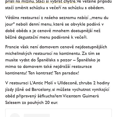
přišli na mizinu. Stačí si vybrat chytře.
Ve většině případů
stačí změnit schůzku s večeří na schůzku s obědem.
Většina restaurací z našeho seznamu nabízí „menu du
jour" neboli denní menu, které se obvykle podává v
době oběda a je cenově mnohem dostupnější než
běžné degustační menu podávané k večeři.
Francie však není domovem cenově nejdostupnějších
michelinských restaurací na kontinentu. Za tím se
musíte vydat do Španělska a pozor – Španělsko je
mimo to domovem také nejdražší restaurace
kontinentu! Ten kontrast! Ten paradox!
V restauraci L'Antic Molí v Ulldeconě, zhruba 2 hodiny
jízdy jižně od Barcelony, si můžete vychutnat vynikající
oběd připravený šéfkuchařem Vicentem Guimerà
Salesem za pouhých 20 eur.