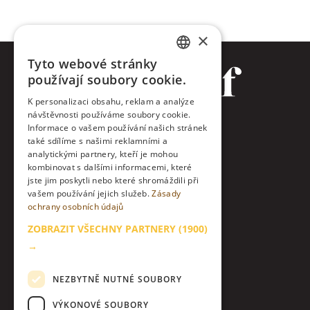
×
Tyto webové stránky
CZECH
používají soubory cookie.
ENGLISH
K personalizaci obsahu, reklam a analýze
návštěvnosti používáme soubory cookie.
Facebook
Informace o vašem používání našich stránek
také sdílíme s našimi reklamními a
Twitter
analytickými partnery, kteří je mohou
kombinovat s dalšími informacemi, které
jste jim poskytli nebo které shromáždili při
Instagram
vašem používání jejich služeb.
Zásady
ochrany osobních údajů
LinkedIn
ZOBRAZIT VŠECHNY PARTNERY
(1900)
Kontakt
→
O nás & etický kodex
NEZBYTNĚ NUTNÉ SOUBORY
Zásady zpracování osobních údajů
VÝKONOVÉ SOUBORY