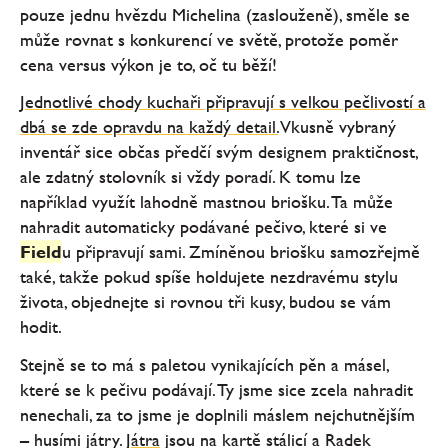
pouze jednu hvězdu Michelina (zaslouženě), směle se
může rovnat s konkurencí ve světě, protože poměr
cena versus výkon je to, oč tu běží!
Jednotlivé chody kuchaři připravují s velkou pečlivostí a
dbá se zde opravdu na každý detail.
Vkusně vybraný
inventář sice občas předčí svým designem praktičnost,
ale zdatný stolovník si vždy poradí. K tomu lze
například využít lahodně mastnou briošku. Ta může
nahradit automaticky podávané pečivo, které si ve
Field
u připravují sami. Zmíněnou briošku samozřejmě
také, takže pokud spíše holdujete nezdravému stylu
života, objednejte si rovnou tři kusy, budou se vám
hodit.
Stejně se to má s paletou vynikajících pěn a másel,
které se k pečivu podávají. Ty jsme sice zcela nahradit
nenechali, za to jsme je doplnili máslem nejchutnějším
– husími játry.
Játra
jsou na kartě stálicí a Radek