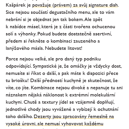
Kašpárek je
považuje (právem) za svůj signature dish
.
Sice nejsou součástí degustačního menu, ale to vám
nebrání si je objednat jen tak bokem. Ale zpět
k nabídce másel, která je z části tvořena ochucenou
solí a výhonky. Pokud budete dostatečně asertivní,
předem si řekněte o kombinaci zauzeného a
lanýžového másla. Nebudete litovat!
Porce nejsou velké, ale pro daný typ podniku
odpovídající. Sympatické je, že omáčky je vždycky dost,
nemusíte si říkat o další, a pak máte k dispozici přece
tu briošku! Další předností kuchyně je skutečnost, že
víte, co jíte. Kombinace nejsou divoké a nepanuje tu ani
náznakem nějaká náklonost k extrémní molekulární
kuchyni. Chutě a textury jídel se vzájemně doplňují,
jednotlivé chody jsou vyvážené a vybízejí k ochutnání
toho dalšího.
Dezerty jsou zpracovány řemeslně na
vysoké úrovni, ale nemusí vyhovovat každému