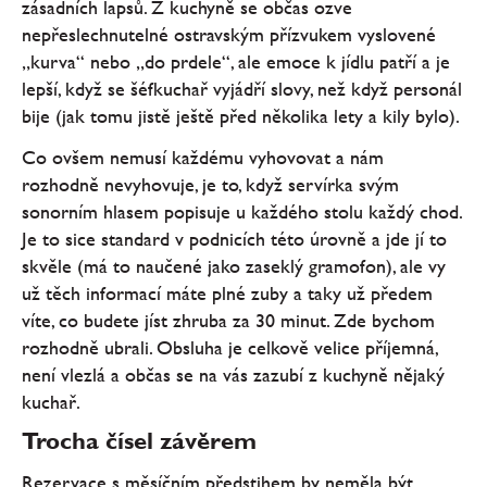
zásadních lapsů. Z kuchyně se občas ozve
nepřeslechnutelné ostravským přízvukem vyslovené
„kurva“ nebo „do prdele“, ale emoce k jídlu patří a je
lepší, když se šéfkuchař vyjádří slovy, než když personál
bije (jak tomu jistě ještě před několika lety a kily bylo).
Co ovšem nemusí každému vyhovovat a nám
rozhodně nevyhovuje, je to, když servírka svým
sonorním hlasem popisuje u každého stolu každý chod.
Je to sice standard v podnicích této úrovně a jde jí to
skvěle (má to naučené jako zaseklý gramofon), ale vy
už těch informací máte plné zuby a taky už předem
víte, co budete jíst zhruba za 30 minut. Zde bychom
rozhodně ubrali. Obsluha je celkově velice příjemná,
není vlezlá a občas se na vás zazubí z kuchyně nějaký
kuchař.
Trocha čísel závěrem
Rezervace s měsíčním předstihem by neměla být