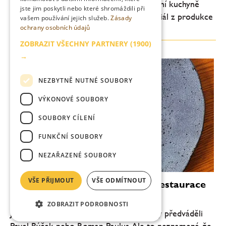
filmových počinů z prostředí profesionální kuchyně
jste jim poskytli nebo které shromáždili při
poslední dekády. Osmidílný originální seriál z produkce
vašem používání jejich služeb.
Zásady
ochrany osobních údajů
FX/Hulu, který sleduje talentovaného,...
ZOBRAZIT VŠECHNY PARTNERY
(1900)
→
NEZBYTNĚ NUTNÉ SOUBORY
VÝKONOVÉ SOUBORY
SOUBORY CÍLENÍ
FUNKČNÍ SOUBORY
NEZAŘAZENÉ SOUBORY
VŠE PŘIJMOUT
VŠE ODMÍTNOUT
V Alcronu se opět vaří! Slavná restaurace
vstává z popela
ZOBRAZIT PODROBNOSTI
Jde o úplně jiný styl, než jaký tu před lety předváděli
Pavel Býček nebo Roman Paulus. Ale to neznamená, že