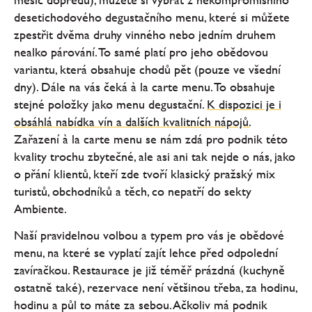
desetichodového degustačního menu, které si můžete
zpestřit dvěma druhy vinného nebo jedním druhem
nealko párování. To samé platí pro jeho obědovou
variantu, která obsahuje chodů pět (pouze ve všední
dny). Dále na vás čeká à la carte menu. To obsahuje
stejné položky jako menu degustační.
K dispozici je i
obsáhlá nabídka vín a dalších kvalitních nápojů.
Zařazení à la carte menu se nám zdá pro podnik této
kvality trochu zbytečné, ale asi ani tak nejde o nás, jako
o přání klientů, kteří zde tvoří klasický pražský mix
turistů, obchodníků a těch, co nepatří do sekty
Ambiente.
Naší pravidelnou volbou a typem pro vás je obědové
menu, na které se vyplatí zajít lehce před odpolední
zavíračkou. Restaurace je již téměř prázdná (kuchyně
ostatně také), rezervace není většinou třeba, za hodinu,
hodinu a půl to máte za sebou. Ačkoliv má podnik