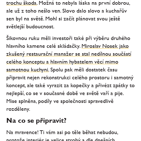
trochu škoda.
Možná to nebyla láska na první dobrou,
ale už z toho nešlo ven. Slovo dalo slovo a kuchařův
sen byl na světě. Mohl si začít plánovat svou ještě
světlejší budoucnost.
Šikovnou ruku měli investoři také při výběru druhého
hlavního kamene celé skládačky.
Miroslav Nosek jako
zkušený restaurační manažer se stal nedílnou součástí
celého konceptu a hlavním hybatelem věcí mimo
samotnou kuchyni.
Spolu pak měli dostatek času
připravit nejen rekonstrukci celého prostoru i samotný
koncept, ale také vyrazit za kopečky a přivézt zpátky to
nejlepší, co se v současné době ve světě vaří a pije.
Mise splněna, podíly ve společnosti spravedlivě
rozděleny.
Na co se připravit?
Na mravence! Ti vám asi po těle běhat nebudou,
protože interiér je velice strohý a dle dnešních