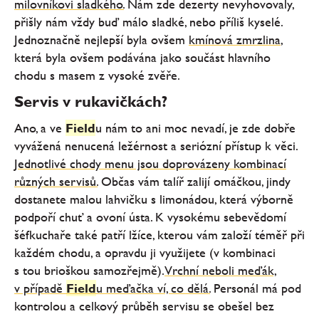
milovníkovi sladkého.
Nám zde dezerty nevyhovovaly,
přišly nám vždy buď málo sladké, nebo příliš kyselé.
Jednoznačně nejlepší byla ovšem
kmínová zmrzlina
,
která byla ovšem podávána jako součást hlavního
chodu s masem z vysoké zvěře.
Servis v rukavičkách?
Ano, a ve
Field
u nám to ani moc nevadí, je zde dobře
vyvážená nenucená ležérnost a seriózní přístup k věci.
Jednotlivé chody menu jsou doprovázeny kombinací
různých servisů.
Občas vám talíř zalijí omáčkou, jindy
dostanete malou lahvičku s limonádou, která výborně
podpoří chuť a ovoní ústa. K vysokému sebevědomí
šéfkuchaře také patří lžíce, kterou vám založí téměř při
každém chodu, a opravdu ji využijete (v kombinaci
s tou brioškou samozřejmě).
Vrchní neboli meďák,
v případě
Field
u meďačka ví, co dělá.
Personál má pod
kontrolou a celkový průběh servisu se obešel bez