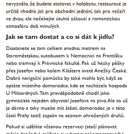
nevyznělo, že budete stolovat v holobytu, restaurace je
určitě vhodná jak pro obchodní jednání, tak pro večeři
ve dvou
, ale nečekejte útulná zákoutí a romantickou
atmosféru dob minulých.
Jak se tam dostat a co si dát k jídlu?
Dostanete se tam celkem snadno, metrem na
Staroměstskou, autobusem k Nemocnici na Františku
nebo tramvají k Právnické fakultě. Pak už hezky pěšky
přes Josefov nebo kolem Kláštera svaté Anežky České.
Dobrá navigační pomůcka by také mohla být, když se
optáte místního domorodce, kde se nacházela hospoda
U Milosrdných. Tam pravděpodobně chodil jako
gymnazista nejeden obyvatel Josefova na pivo. Ale to už
je dávno a taky musíte mít štěstí, domorodec je v této
části Prahy totiž zapsán na seznam ohrožených druhů.
Pokud si uděláte včasnou rezervaci (stačí plánovat
měsíc dopředu), můžete si vybrat z nekompromisního