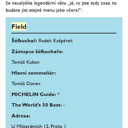
že neuslyšíte legendární větu „jé, vy jste tady zase, to
budete jíst stejné menu jako včera?“.
Field
Šéfkuchař:
Radek Kašpárek
Zástupce šéfkuchaře:
Tomáš Kuban
Hlavní sommeliér:
Tomáš Donev
MICHELIN Guide:
*
The World’s 50 Best:
-
Adresa:
U Milosrdných 12, Praha 1