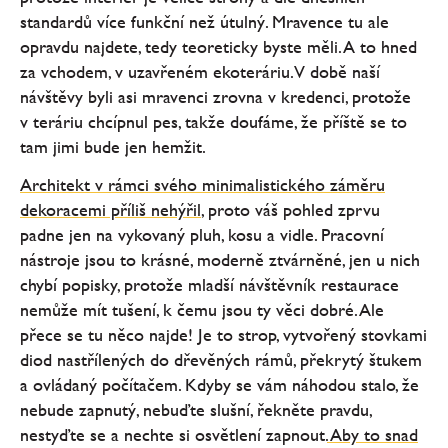
standardů více funkční než útulný. Mravence tu ale
opravdu najdete, tedy teoreticky byste měli. A to hned
za vchodem, v uzavřeném ekoteráriu. V době naší
návštěvy byli asi mravenci zrovna v kredenci, protože
v teráriu chcípnul pes, takže doufáme, že příště se to
tam jimi bude jen hemžit.
Architekt v rámci svého minimalistického záměru
dekoracemi příliš nehýřil
, proto váš pohled zprvu
padne jen na vykovaný pluh, kosu a vidle. Pracovní
nástroje jsou to krásné, moderně ztvárněné, jen u nich
chybí popisky, protože mladší návštěvník restaurace
nemůže mít tušení, k čemu jsou ty věci dobré. Ale
přece se tu něco najde! Je to strop, vytvořený stovkami
diod nastřílených do dřevěných rámů, překrytý štukem
a ovládaný počítačem. Kdyby se vám náhodou stalo, že
nebude zapnutý, nebuďte slušní, řekněte pravdu,
nestyďte se a nechte si osvětlení zapnout.
Aby to snad