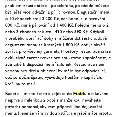
problém, zkuste štěstí i po telefonu, po obědě můžete
být ještě více odvážní a přijít rovnou. Degustační menu
o 10 chodech stojí 3.200 Kč, nealkoholické párování
800 Kč, vinné párování od 1.400 Kč. Polední menu o 2
nebo 3 chodech pak stojí 490 nebo 590 Kč. Kdykoli
v průběhu otevírací doby si můžete dát šestichodové
degustační menu za krásných 1.800 Kč, což je skvělá
zpráva pro všechny gurmety. Prostory restaurace si lze
exkluzivně zarezervovat pro soukromou společnost, je
zde také k dispozici menší salonek.
Restaurace není
vhodná pro děti a oblečení by mělo být odpovídající,
což se občas špatně vysvětluje hostům v teplácích,
kteří na to mají.
Budete-li mít to štěstí a zajdete do
Field
u opakovaně,
nejprve s milenkou a poté s manželkou, neváhejte
požádat personál, aby vám připravil jiné degustační
menu. Nejenže vám vyjdou vstříc, ale ještě máte jistotu,