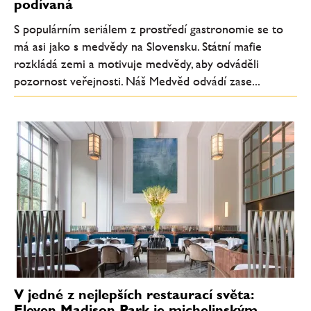
podívaná
S populárním seriálem z prostředí gastronomie se to
má asi jako s medvědy na Slovensku. Státní mafie
rozkládá zemi a motivuje medvědy, aby odváděli
pozornost veřejnosti. Náš Medvěd odvádí zase...
V jedné z nejlepších restaurací světa:
Eleven Madison Park je michelinským