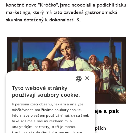
konečně nové "Króčko", jsme neodolali a podlehli tlaku
marketingu, který má tato zavedená gastronomická
skupina dotažený k dokonalosti. S...
×
Tyto webové stránky
CZECH
používají soubory cookie.
ENGLISH
K personalizaci obsahu, reklam a analýze
Seriál Medvěd vás obejme, zahřeje a pak
návštěvnosti používáme soubory cookie.
Informace o vašem používání našich stránek
vykuchá
také sdílíme s našimi reklamními a
analytickými partnery, kteří je mohou
Rodinné drama Medvěd je jedním z nejlepších
kombinovat s dalšími informacemi, které