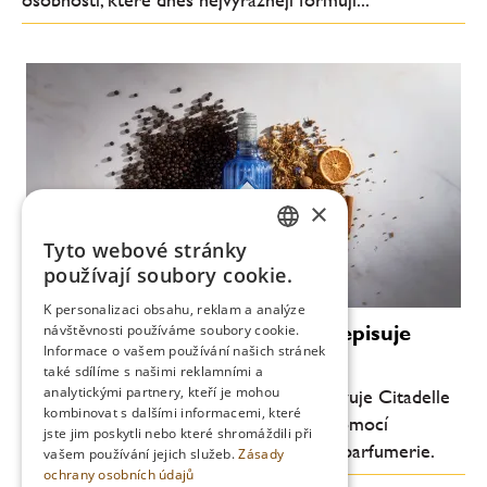
×
Tyto webové stránky
CZECH
používají soubory cookie.
ENGLISH
K personalizaci obsahu, reklam a analýze
Luxus bez promile: Citadelle přepisuje
návštěvnosti používáme soubory cookie.
Informace o vašem používání našich stránek
pravidla ginu
také sdílíme s našimi reklamními a
analytickými partnery, kteří je mohou
Průkopník moderního craft ginu představuje Citadelle
kombinovat s dalšími informacemi, které
0.0 – nealkoholický destilát vytvořený pomocí
jste jim poskytli nebo které shromáždili při
technologií inspirovaných světem haute parfumerie.
vašem používání jejich služeb.
Zásady
ochrany osobních údajů