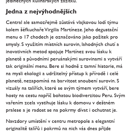
jedinečných kulinářských zážitků.
Jedna z nejvýhodnějších
Central ale samozřejmě zůstává vlajkovou lodí týmu
kolem šéfkuchaře Virgilia Martíneze. Jeho degustační
menu o 17 chodech je označováno jako požitek pro
smysly. S využitím místních surovin, lahodných chutí a
inovativních metod spojuje Martínez svou lásku k
planetě s původními peruánskými surovinami a vytváří
tak originální menu. Bere si hodně z tamní historie, má
na mysli ekologii a udržitelný přístup k přírodě i celé
planetě, nezapomíná na barvitost snoubení surovin. S
vizuály na talířích, které se svým týmem vytváří, bere
hosty na cestu napříč bohatou biodiverzitou Peru. Svým
vařením zcela vystihuje lásku k domovu v deštném
pralese a je radost se na pokrmy dívat i ochutnat je.
Navzdory umístění v centru metropole a elegantní
originalitě talířů i pokrmů na nich vás dnes přijde