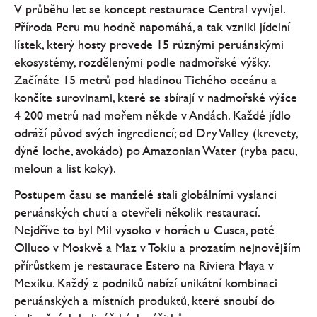
V průběhu let se koncept restaurace Central vyvíjel.
Příroda Peru mu hodně napomáhá, a tak vznikl jídelní
lístek, který hosty provede 15 různými peruánskými
ekosystémy, rozdělenými podle nadmořské výšky.
Začínáte 15 metrů pod hladinou Tichého oceánu a
končíte surovinami, které se sbírají v nadmořské výšce
4 200 metrů nad mořem někde v Andách. Každé jídlo
odráží původ svých ingrediencí; od Dry Valley (krevety,
dýně loche, avokádo) po Amazonian Water (ryba pacu,
meloun a list koky).
Postupem času se manželé stali globálními vyslanci
peruánských chutí a otevřeli několik restaurací.
Nejdříve to byl Mil vysoko v horách u Cusca, poté
Olluco v Moskvě a Maz v Tokiu a prozatím nejnovějším
přírůstkem je restaurace Estero na Riviera Maya v
Mexiku. Každý z podniků nabízí unikátní kombinaci
peruánských a místních produktů, které snoubí do