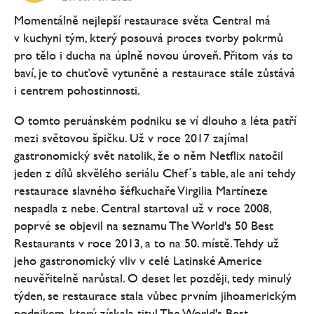
Momentálně nejlepší restaurace světa Central má
v kuchyni tým, který posouvá proces tvorby pokrmů
pro tělo i ducha na úplně novou úroveň. Přitom vás to
baví, je to chuťově vytuněné a restaurace stále zůstává
i centrem pohostinnosti.
O tomto peruánském podniku se ví dlouho a léta patří
mezi světovou špičku. Už v roce 2017 zajímal
gastronomický svět natolik, že o něm Netflix natočil
jeden z dílů skvělého seriálu Chef´s table, ale ani tehdy
restaurace slavného šéfkuchaře Virgilia Martíneze
nespadla z nebe. Central startoval už v roce 2008,
poprvé se objevil na seznamu The World's 50 Best
Restaurants v roce 2013, a to na 50. místě. Tehdy už
jeho gastronomický vliv v celé Latinské Americe
neuvěřitelně narůstal. O deset let později, tedy minulý
týden, se restaurace stala vůbec prvním jihoamerickým
podnikem, který získala titul The World's Best