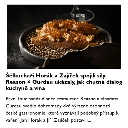
Šéfkuchaři Horák a Zajíček spojili síly.
Reason × Gurdau ukázaly, jak chutná dialog
kuchyně a vína
První four hands dinner restaurace Reason a vinařství
Gurdau svedlo dohromady dvě výrazné osobnosti
české gastronomie, které vyznávají podobný přístup k
vaření. Jan Horák a Jiří Zajíček postavili...