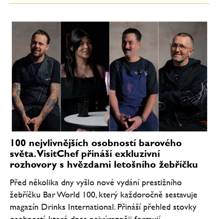
100 nejvlivnějších osobností barového
světa. VisitChef přináší exkluzivní
rozhovory s hvězdami letošního žebříčku
Před několika dny vyšlo nové vydání prestižního
žebříčku Bar World 100, který každoročně sestavuje
magazín Drinks International. Přináší přehled stovky
osobností, které dnes nejvýrazněji formují...