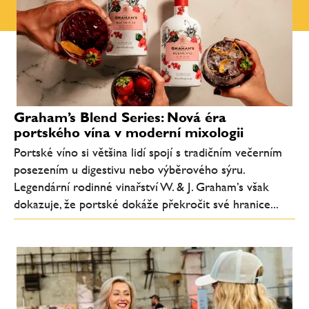
Graham’s Blend Series: Nová éra
portského vína v moderní mixologii
Portské víno si většina lidí spojí s tradičním večerním
posezením u digestivu nebo výběrového sýru.
Legendární rodinné vinařství W. & J. Graham’s však
dokazuje, že portské dokáže překročit své hranice...