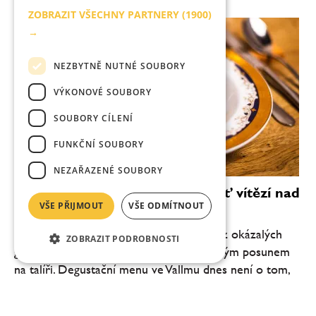
ZOBRAZIT VŠECHNY PARTNERY
(1900)
→
NEZBYTNĚ NUTNÉ SOUBORY
VÝKONOVÉ SOUBORY
SOUBORY CÍLENÍ
FUNKČNÍ SOUBORY
NEZAŘAZENÉ SOUBORY
Vallmo bez Makovičky: když chuť vítězí nad
VŠE PŘIJMOUT
VŠE ODMÍTNOUT
efektem
Pražské Vallmo vstupuje do nové éry. Bez okázalých
ZOBRAZIT PODROBNOSTI
gest, bez snahy šokovat, ale s jasně čitelným posunem
na talíři. Degustační menu ve Vallmu dnes není o tom,
co všechno šéfkuchař Daniel Kukačka se...