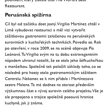
Restaurant.
Peruánská spižírna
Cíl byl od začátku dost jasný. Virgilio Martínez chtěl v
Limě vybudovat restauraci a měl vizi vytvořit
zážitkovou gastronomii založenou na peruánských
surovinách a kuchařských technikách. Povedlo se. Rok
po otevření, v roce 2009, se na scéně objevuje Pía
Leónová. Tu Virgilio svým na tu dobu extravagantním
nápadem uhranul natolik, že se stala jeho šéfkuchařkou
a manželkou. Společně tak položili základy toho, co se
následně pro hosty stalo gastronomickým zážitkem
Centralu. Nakonec se k nim přidala i Martínezova
sestra Malena. Ta má dodnes na starost především
výzkumnou část a vývoj surovin celého projektu. Vše je
ale propojeno a trojice společně posouvá hranice
kuchyně, jak ji známe.