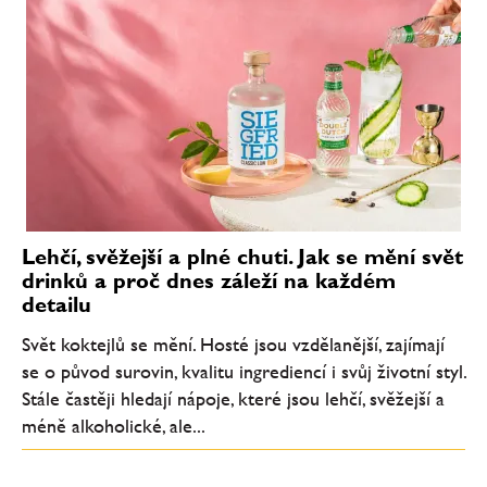
Lehčí, svěžejší a plné chuti. Jak se mění svět
drinků a proč dnes záleží na každém
detailu
Svět koktejlů se mění. Hosté jsou vzdělanější, zajímají
se o původ surovin, kvalitu ingrediencí i svůj životní styl.
Stále častěji hledají nápoje, které jsou lehčí, svěžejší a
méně alkoholické, ale...