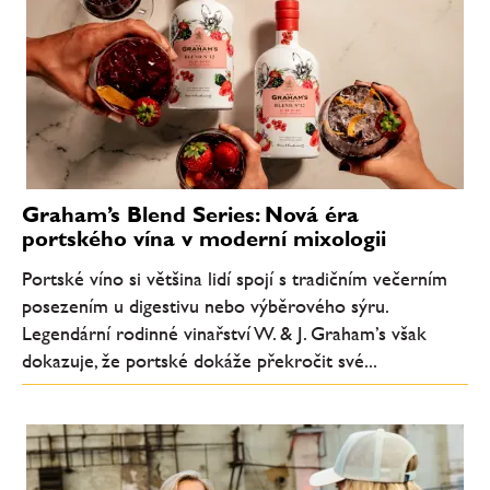
Graham’s Blend Series: Nová éra
portského vína v moderní mixologii
Portské víno si většina lidí spojí s tradičním večerním
posezením u digestivu nebo výběrového sýru.
Legendární rodinné vinařství W. & J. Graham’s však
dokazuje, že portské dokáže překročit své...