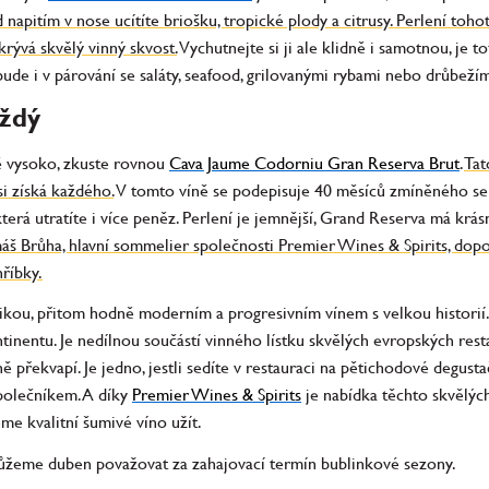
 napitím v nose ucítíte briošku, tropické plody a citrusy. Perlení tohot
skrývá skvělý vinný skvost.
Vychutnejte si ji ale klidně i samotnou, je t
 bude i v párování se saláty, seafood, grilovanými rybami nebo drůbež
aždý
ně vysoko, zkuste rovnou
Cava Jaume Codorniu Gran Reserva Brut
.
Tat
si získá každého.
V tomto víně se podepisuje 40 měsíců zmíněného sek
erá utratíte i více peněz. Perlení je jemnější, Grand Reserva má krás
áš Brůha, hlavní sommelier společnosti Premier Wines & Spirits, dop
hříbky.
kou, přitom hodně moderním a progresivním vínem s velkou historií. Pé
tinentu. Je nedílnou součástí vinného lístku skvělých evropských resta
překvapí. Je jedno, jestli sedíte v restauraci na pětichodové degustač
polečníkem. A díky
Premier Wines & Spirits
je nabídka těchto skvělýc
eme kvalitní šumivé víno užít.
ůžeme duben považovat za zahajovací termín bublinkové sezony.