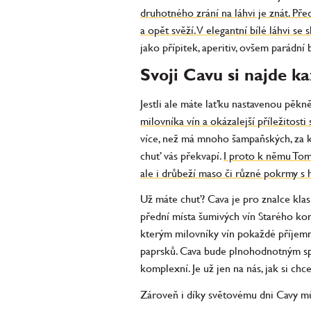
druhotného zrání na láhvi je znát. Před
a opět svěží. V elegantní bílé láhvi se 
jako přípitek, aperitiv, ovšem parádní
Svoji Cavu si najde k
Jestli ale máte laťku nastavenou pěk
milovníka vín a okázalejší příležitosti 
více, než má mnoho šampaňských, za kt
chuť vás překvapí.
I proto k němu Tom
ale i drůbeží maso či různé pokrmy s 
Už máte chuť? Cava je pro znalce klasi
přední místa šumivých vín Starého kon
kterým milovníky vín pokaždé příjemně 
paprsků. Cava bude plnohodnotným s
komplexní. Je už jen na nás, jak si chc
Zároveň i díky světovému dni Cavy m