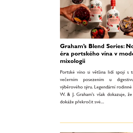
Graham’s Blend Series: N
éra portského vína v mod
mixologii
Portské víno si většina lidí spojí s 
večerním posezením u digesti
výběrového sýru. Legendární rodinné 
W. & J. Graham’s však dokazuje, že
dokáže překročit své...