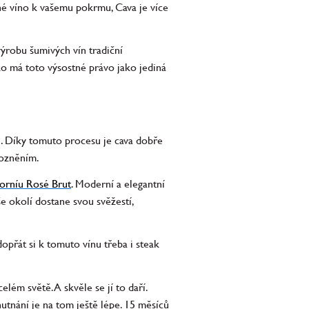
odné víno k vašemu pokrmu, Cava je více
výrobu šumivých vín tradiční
ko má toto výsostné právo jako jediná
i. Díky tomuto procesu je cava dobře
dozněním.
orníu Rosé Brut
. Moderní a elegantní
e okolí dostane svou svěžestí,
opřát si k tomuto vínu třeba i steak
ém světě. A skvěle se jí to daří.
tnání je na tom ještě lépe.
15 měsíců