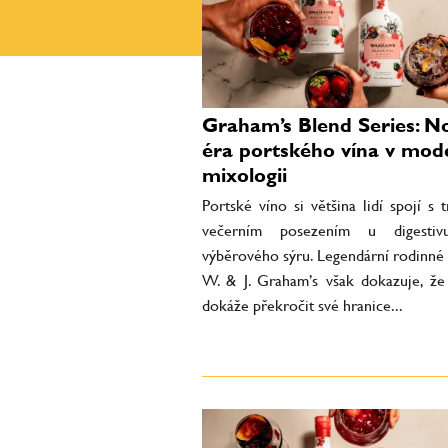
Graham’s Blend Series: N
éra portského vína v mod
mixologii
Portské víno si většina lidí spojí s 
večerním posezením u digesti
výběrového sýru. Legendární rodinné 
W. & J. Graham’s však dokazuje, že
dokáže překročit své hranice...