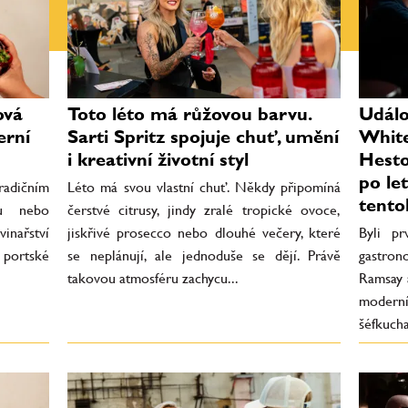
ová
Toto léto má růžovou barvu.
Událo
erní
Sarti Spritz spojuje chuť, umění
White
i kreativní životní styl
Hesto
po le
tradičním
Léto má svou vlastní chuť. Někdy připomíná
tento
vu nebo
čerstvé citrusy, jindy zralé tropické ovoce,
vinařství
jiskřivé prosecco nebo dlouhé večery, které
Byli pr
 portské
se neplánují, ale jednoduše se dějí. Právě
gastron
takovou atmosféru zachycu...
Ramsay 
moderní
šéfkucha