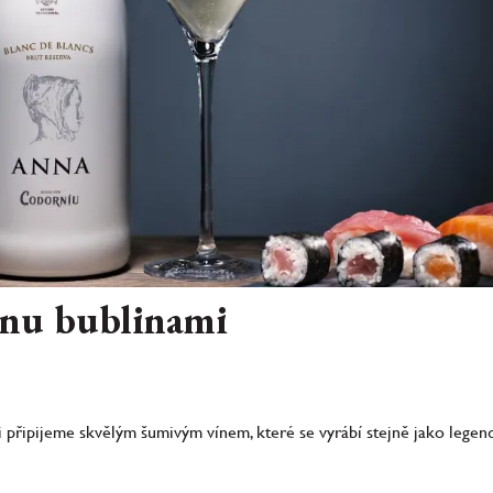
onu bublinami
i připijeme skvělým šumivým vínem, které se vyrábí stejně jako legen