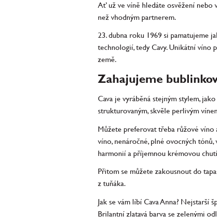
Ať už ve víně hledáte osvěžení nebo vr
než vhodným partnerem.
23. dubna roku 1969 si pamatujeme jak
technologií, tedy Cavy. Unikátní víno
země.
Zahajujeme bublinko
Cava je vyráběná stejným stylem, jak
strukturovaným, skvěle perlivým vínem
Můžete preferovat třeba růžové víno 
víno, nenáročné, plné ovocných tónů, 
harmonií a příjemnou krémovou chutí
Přitom se můžete zakousnout do tapas,
z tuňáka.
Jak se vám líbí Cava Anna? Nejstarší 
Brilantní zlatavá barva se zelenými od