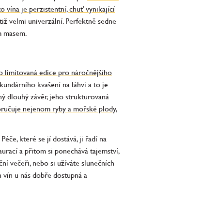
o vína je perzistentní, chuť vynikající
otiž velmi univerzální. Perfektně sedne
ím masem.
o limitovaná edice pro náročnějšího
undárního kvašení na láhvi a to je
ný dlouhý závěr, jeho strukturovaná
oručuje nejenom ryby a mořské plody,
če, které se jí dostává, ji řadí na
urací a přitom si ponechává tajemství,
ní večeři, nebo si užíváte slunečních
h vín u nás dobře dostupná a