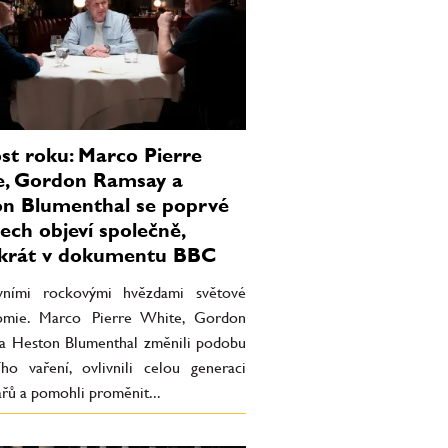
st roku: Marco Pierre
, Gordon Ramsay a
n Blumenthal se poprvé
tech objeví společně,
krát v dokumentu BBC
vními rockovými hvězdami světové
omie. Marco Pierre White, Gordon
a Heston Blumenthal změnili podobu
ho vaření, ovlivnili celou generaci
řů a pomohli proměnit...