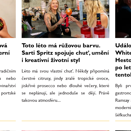
ová
Toto léto má růžovou barvu.
Událo
erní
Sarti Spritz spojuje chuť, umění
White
i kreativní životní styl
Hesto
po le
tradičním
Léto má svou vlastní chuť. Někdy připomíná
tento
vu nebo
čerstvé citrusy, jindy zralé tropické ovoce,
vinařství
jiskřivé prosecco nebo dlouhé večery, které
Byli pr
 portské
se neplánují, ale jednoduše se dějí. Právě
gastron
takovou atmosféru...
Ramsay 
moderní
šéfkucha