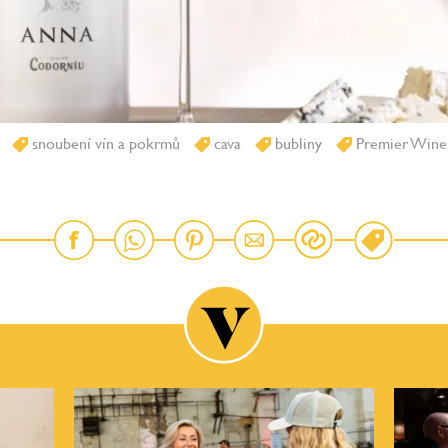
snoubení vín a pokrmů
cava
bubliny
Premier Wines