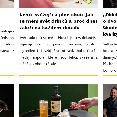
Lehčí, svěžejší a plné chuti. Jak
„Nikd
se mění svět drinků a proč dnes
o dvo
záleží na každém detailu
Guide
onikající
kvalit
ředstavy
Svět koktejlů se mění. Hosté jsou vzdělanější,
i, jehož
zajímají se o původ surovin, kvalitu
Šéfkuc
asova z
ingrediencí i svůj životní styl. Stále častěji
bourá z
hledají nápoje, které jsou lehčí, svěžejší a
diningu
méně alkoholické, ale...
Micheli
komprom