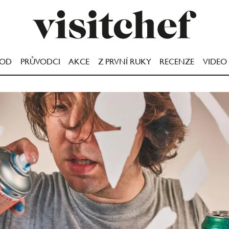
OOD
PRŮVODCI
AKCE
Z PRVNÍ RUKY
RECENZE
VIDEO