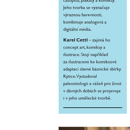
časopisů, plakáty a komiksy.
Jeho tvorba se vyznačuje
výraznou barevností,
kombinuje analogová a
digitální média.
Karel Cettl
– zajímá ho
concept art, komiksy a
ilustrace. Stojí například
za ilustracemi ke komiksové
adaptaci slavné básnické sbírky
Kytice. Vystudoval
paleontologii a vášeň pro život
v dávných dobách se projevuje
i v jeho umělecké tvorbě.