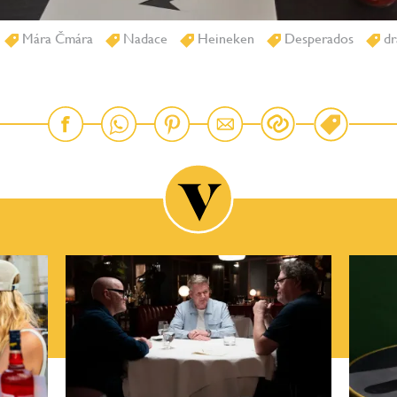
Mára Čmára
Nadace
Heineken
Desperados
dr