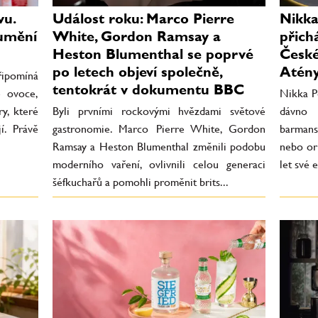
vu.
Událost roku: Marco Pierre
Nikka
 umění
White, Gordon Ramsay a
přich
Heston Blumenthal se poprvé
České
po letech objeví společně,
Atény
řipomíná
tentokrát v dokumentu BBC
é ovoce,
Nikka Pe
y, které
Byli prvními rockovými hvězdami světové
dávno 
í. Právě
gastronomie. Marco Pierre White, Gordon
barmans
Ramsay a Heston Blumenthal změnili podobu
nebo ori
moderního vaření, ovlivnili celou generaci
let své 
šéfkuchařů a pomohli proměnit brits...