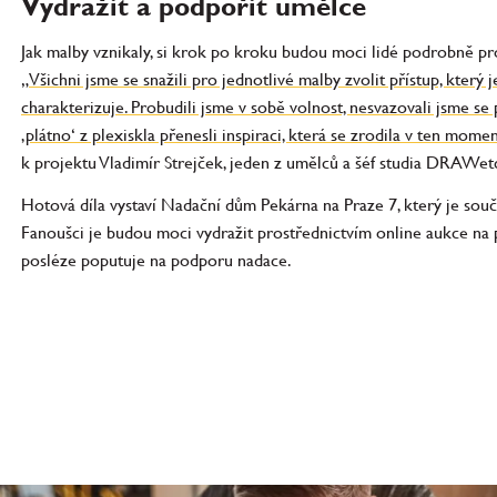
Vydražit a podpořit umělce
Jak malby vznikaly, si krok po kroku budou moci lidé podrobně 
„Všichni jsme se snažili pro jednotlivé malby zvolit přístup, který j
charakterizuje. Probudili jsme v sobě volnost, nesvazovali jsme se
‚plátno‘ z plexiskla přenesli inspiraci, která se zrodila v ten mom
k projektu Vladimír Strejček, jeden z umělců a šéf studia DRAWetc.
Hotová díla vystaví Nadační dům Pekárna na Praze 7, který je sou
Fanoušci je budou moci vydražit prostřednictvím online aukce na 
posléze poputuje na podporu nadace.