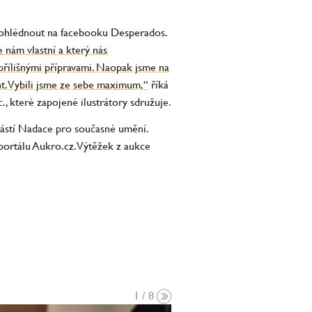
prohlédnout na facebooku Desperados.
e nám vlastní a který nás
 přílišnými přípravami. Naopak jsme na
ent. Vybili jsme ze sebe maximum,“
říká
, které zapojené ilustrátory sdružuje.
částí Nadace pro současné umění.
portálu Aukro.cz. Výtěžek z aukce
1 / 8