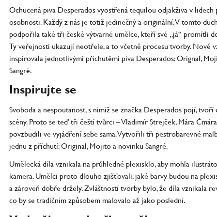
Ochucená piva Desperados vyostřená tequilou odjakživa v lidec
osobnosti. Každý z nás je totiž jedinečný a originální. V tomto du
podpořila také tři české výtvarné umělce, kteří své „já“ promítli 
Ty veřejnosti ukazují neotřele, a to včetně procesu tvorby. Nově vz
inspirovala jednotlivými příchutěmi piva Desperados: Orignal, Moji
Sangré.
Inspirujte se
Svoboda a nespoutanost, s nimiž se značka Desperados pojí, tvoř
scény. Proto se teď tři čeští tvůrci – Vladimír Strejček, Mára Čmára 
povzbudili ve vyjádření sebe sama. Vytvořili tři pestrobarevné mal
jednu z příchutí: Original, Mojito a novinku Sangré.
Umělecká díla vznikala na průhledné plexisklo, aby mohla ilustrát
kamera. Umělci proto dlouho zjišťovali, jaké barvy budou na plexis
a zároveň dobře držely. Zvláštností tvorby bylo, že díla vznikala re
co by se tradičním způsobem malovalo až jako poslední.