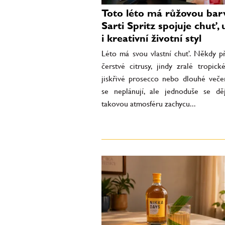
Toto léto má růžovou bar
Sarti Spritz spojuje chuť,
i kreativní životní styl
Léto má svou vlastní chuť. Někdy p
čerstvé citrusy, jindy zralé tropick
jiskřivé prosecco nebo dlouhé večer
se neplánují, ale jednoduše se děj
takovou atmosféru zachycu...