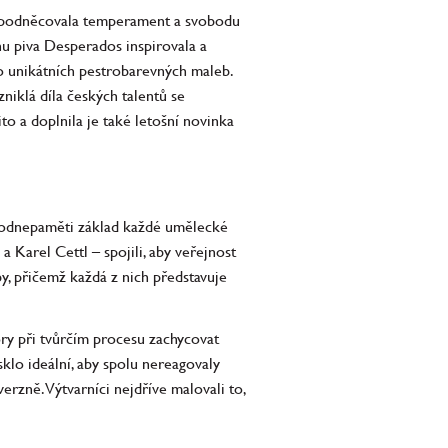
h podněcovala temperament a svobodu
chu piva Desperados inspirovala a
do unikátních pestrobarevných maleb.
niklá díla českých talentů se
to a doplnila je také letošní novinka
í odnepaměti základ každé umělecké
a Karel Cettl – spojili, aby veřejnost
by, přičemž každá z nich představuje
ory při tvůrčím procesu zachycovat
klo ideální, aby spolu nereagovaly
verzně. Výtvarníci nejdříve malovali to,