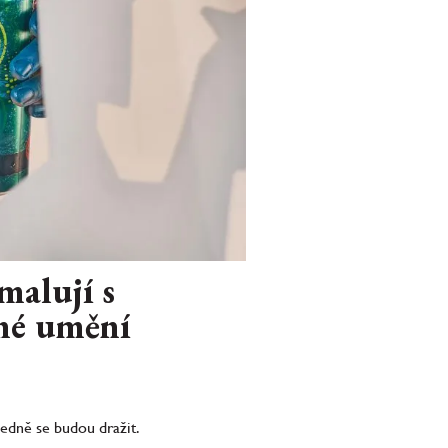
malují s
sné umění
edně se budou dražit.