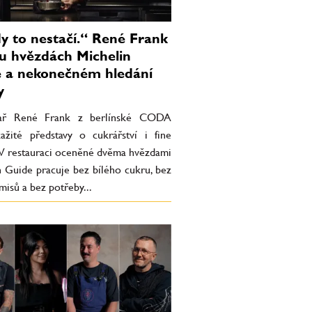
y to nestačí.“ René Frank
u hvězdách Michelin
 a nekonečném hledání
y
hař René Frank z berlínské CODA
ažité představy o cukrářství i fine
. V restauraci oceněné dvěma hvězdami
n Guide pracuje bez bílého cukru, bez
isů a bez potřeby...