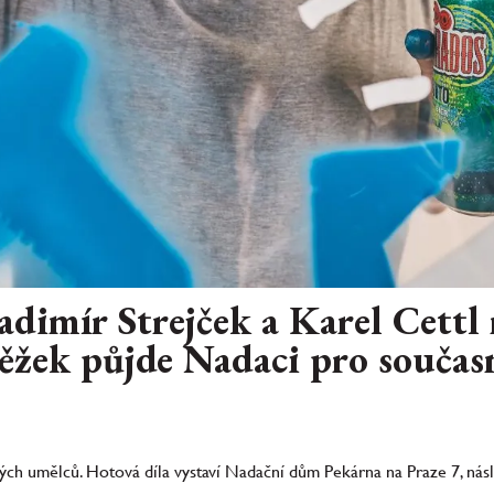
dimír Strejček a Karel Cettl 
ěžek půjde Nadaci pro souča
ch umělců. Hotová díla vystaví Nadační dům Pekárna na Praze 7, násl