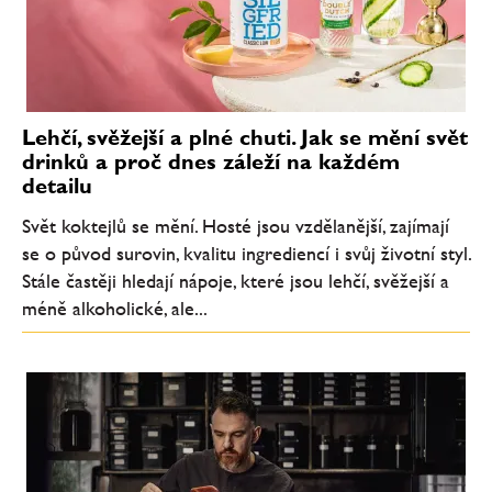
Lehčí, svěžejší a plné chuti. Jak se mění svět
drinků a proč dnes záleží na každém
detailu
Svět koktejlů se mění. Hosté jsou vzdělanější, zajímají
se o původ surovin, kvalitu ingrediencí i svůj životní styl.
Stále častěji hledají nápoje, které jsou lehčí, svěžejší a
méně alkoholické, ale...