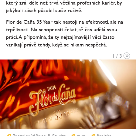
který zrál déle než trvá většina profesních kariér, by
jakýkoli zásah působil spíše rušivě.
Flor de Caña 35 Year tak nestojí na efektnosti, ale na
trpělivosti. Na schopnosti čekat, až čas udělá svou
práci. A připomíná, že ty nejzajímavější věci často
vznikají právě tehdy, když se nikam nespěchá.
1 / 3
Premier Wines & Spirits
rum
limitka