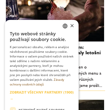
×
Tyto webové stránky
CZECH
používají soubory cookie.
ENGLISH
Bar tour napříč Cocktail Weekem:
K personalizaci obsahu, reklam a analýze
návštěvnosti používáme soubory cookie.
signature koktejly, které definovaly letošní
Informace o vašem používání našich stránek
menu
také sdílíme s našimi reklamními a
analytickými partnery, kteří je mohou
Prague-Brno Cocktail Week letos nebyl jen o
kombinovat s dalšími informacemi, které
jednotlivých barech, ale o pečlivě vystavěných menu a
jste jim poskytli nebo které shromáždili při
produktech, které se v nich objevovaly v různých
vašem používání jejich služeb.
Zásady
ochrany osobních údajů
interpretacích. Během jedné barové tour jsme prošli...
ZOBRAZIT VŠECHNY PARTNERY
(1900)
→