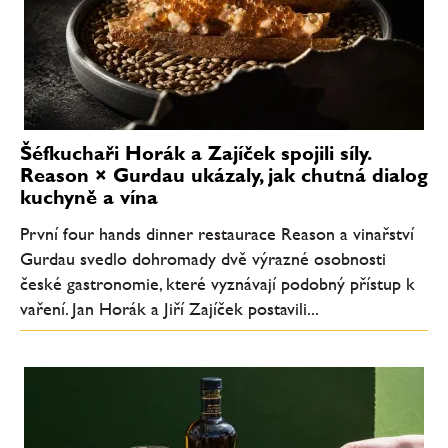
Šéfkuchaři Horák a Zajíček spojili síly.
Reason × Gurdau ukázaly, jak chutná dialog
kuchyně a vína
První four hands dinner restaurace Reason a vinařství
Gurdau svedlo dohromady dvě výrazné osobnosti
české gastronomie, které vyznávají podobný přístup k
vaření. Jan Horák a Jiří Zajíček postavili...