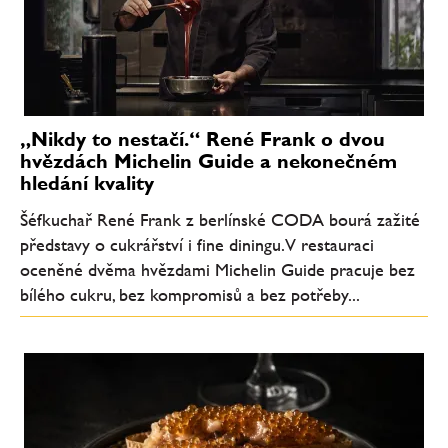
„Nikdy to nestačí.“ René Frank o dvou
hvězdách Michelin Guide a nekonečném
hledání kvality
Šéfkuchař René Frank z berlínské CODA bourá zažité
představy o cukrářství i fine diningu. V restauraci
oceněné dvěma hvězdami Michelin Guide pracuje bez
bílého cukru, bez kompromisů a bez potřeby...