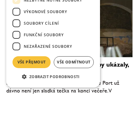
NEZBYTNĚ NUTNÉ SOUBORY
VÝKONOVÉ SOUBORY
SOUBORY CÍLENÍ
FUNKČNÍ SOUBORY
NEZAŘAZENÉ SOUBORY
VŠE PŘIJMOUT
VŠE ODMÍTNOUT
Portské znovu na scéně. Antverpy ukázaly,
proč byste ho měli brát vážně
ZOBRAZIT PODROBNOSTI
Nejprestižnější portské víno, tedy Vintage Port už
dávno není jen sladká tečka na konci večeře. V
Antverpách se během jediného dne ukázalo, že může
stát vedle největších vín světa – a možná má dnes...