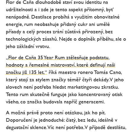
Flor de Caña dlouhodobě staví svou identitu na
udržitelnosti a i zde je tento aspekt přítomný, byť
nenápadně. Destilace probíhá s využitím obnovitelné
energie, rum neobsahuje přidaný cukr ani umělé
přísady a celý proces zrání zůstává přirozený, bez
technologických zásahů. Nejde o doplněk příběhu, ale o
jeho základní vrstvu.
„Flor de Caña 35 Year Rum ztělesňuje podstatu,
hodnoty a řemeslné mistrovství, které definují naši
značku již 135 let,“
říká maestro ronero Tomás Cano,
který stojí za stylem značky téměř čtyři dekády. V jeho
slovech není potřeba hledat marketingovou zkratku.
Tento rum skutečně funguje jako koncentrovaný otisk
všeho, co značka budovala napříč generacemi.
A možná právě proto není otázkou, jak ho pít.
Doporučení je jednoduché: čistý, bez ledu, ideálně v
degustační sklence. Víc není potřeba. V případě destilátu,