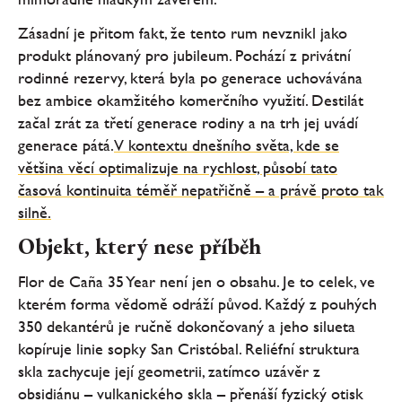
Zásadní je přitom fakt, že tento rum nevznikl jako
produkt plánovaný pro jubileum. Pochází z privátní
rodinné rezervy, která byla po generace uchovávána
bez ambice okamžitého komerčního využití. Destilát
začal zrát za třetí generace rodiny a na trh jej uvádí
generace pátá.
V kontextu dnešního světa, kde se
většina věcí optimalizuje na rychlost, působí tato
časová kontinuita téměř nepatřičně – a právě proto tak
silně.
Objekt, který nese příběh
Flor de Caña 35 Year není jen o obsahu. Je to celek, ve
kterém forma vědomě odráží původ. Každý z pouhých
350 dekantérů je ručně dokončovaný a jeho silueta
kopíruje linie sopky San Cristóbal. Reliéfní struktura
skla zachycuje její geometrii, zatímco uzávěr z
obsidiánu – vulkanického skla – přenáší fyzický otisk