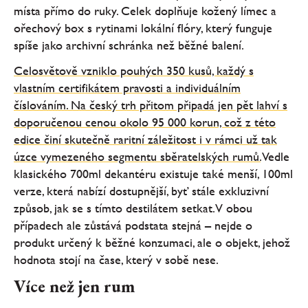
místa přímo do ruky. Celek doplňuje kožený límec a
ořechový box s rytinami lokální flóry, který funguje
spíše jako archivní schránka než běžné balení.
Celosvětově vzniklo pouhých 350 kusů, každý s
vlastním certifikátem pravosti a individuálním
číslováním. Na český trh přitom připadá jen pět lahví s
doporučenou cenou okolo 95 000 korun, což z této
edice činí skutečně raritní záležitost i v rámci už tak
úzce vymezeného segmentu sběratelských rumů.
Vedle
klasického 700ml dekantéru existuje také menší, 100ml
verze, která nabízí dostupnější, byť stále exkluzivní
způsob, jak se s tímto destilátem setkat. V obou
případech ale zůstává podstata stejná – nejde o
produkt určený k běžné konzumaci, ale o objekt, jehož
hodnota stojí na čase, který v sobě nese.
Více než jen rum