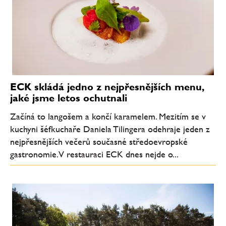
ECK skládá jedno z nejpřesnějších menu,
jaké jsme letos ochutnali
Začíná to langošem a končí karamelem. Mezitím se v
kuchyni šéfkuchaře Daniela Tilingera odehraje jeden z
nejpřesnějších večerů současné středoevropské
gastronomie. V restauraci ECK dnes nejde o...