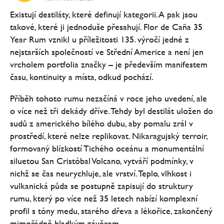
Existují destiláty, které definují kategorii. A pak jsou
takové, které ji jednoduše přesahují. Flor de Caña 35
Year Rum vznikl u příležitosti 135. výročí jedné z
nejstarších společností ve Střední Americe a není jen
vrcholem portfolia značky – je především manifestem
času, kontinuity a místa, odkud pochází.
Příběh tohoto rumu nezačíná v roce jeho uvedení, ale
o více než tři dekády dříve. Tehdy byl destilát uložen do
sudů z amerického bílého dubu, aby pomalu zrál v
prostředí, které nelze replikovat. Nikaragujský terroir,
formovaný blízkostí Tichého oceánu a monumentální
siluetou San Cristóbal Volcano, vytváří podmínky, v
nichž se čas neurychluje, ale vrství. Teplo, vlhkost i
vulkanická půda se postupně zapisují do struktury
rumu, který po více než 35 letech nabízí komplexní
profil s tóny medu, starého dřeva a lékořice, zakončený
mimořádně hladkým závěrem.