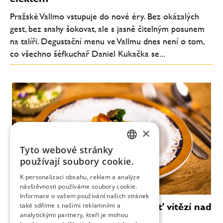
Pražské Vallmo vstupuje do nové éry. Bez okázalých
gest, bez snahy šokovat, ale s jasně čitelným posunem
na talíři. Degustační menu ve Vallmu dnes není o tom,
co všechno šéfkuchař Daniel Kukačka se...
×
Tyto webové stránky
CZECH
používají soubory cookie.
ENGLISH
K personalizaci obsahu, reklam a analýze
návštěvnosti používáme soubory cookie.
Informace o vašem používání našich stránek
Vallmo bez Makovičky: když chuť vítězí nad
také sdílíme s našimi reklamními a
analytickými partnery, kteří je mohou
efektem