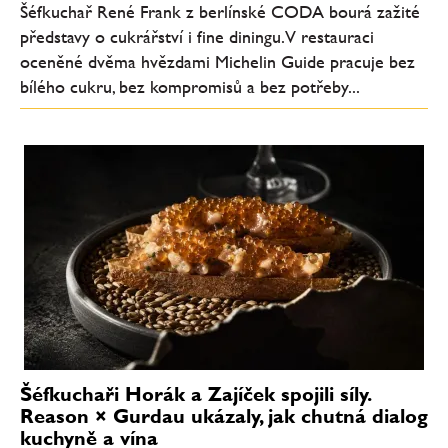
Šéfkuchař René Frank z berlínské CODA bourá zažité
představy o cukrářství i fine diningu. V restauraci
oceněné dvěma hvězdami Michelin Guide pracuje bez
bílého cukru, bez kompromisů a bez potřeby...
Šéfkuchaři Horák a Zajíček spojili síly.
Reason × Gurdau ukázaly, jak chutná dialog
kuchyně a vína