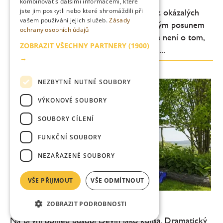
kombinovat s dalšími informacemi, které
jste jim poskytli nebo které shromáždili při
Pražské Vallmo vstupuje do nové éry. Bez okázalých
vašem používání jejich služeb.
Zásady
gest, bez snahy šokovat, ale s jasně čitelným posunem
ochrany osobních údajů
na talíři. Degustační menu ve Vallmu dnes není o tom,
ZOBRAZIT VŠECHNY PARTNERY
(1900)
co všechno šéfkuchař Daniel Kukačka se...
→
NEZBYTNĚ NUTNÉ SOUBORY
VÝKONOVÉ SOUBORY
SOUBORY CÍLENÍ
FUNKČNÍ SOUBORY
NEZAŘAZENÉ SOUBORY
VŠE PŘIJMOUT
VŠE ODMÍTNOUT
Zlatý Roh: víc než vinařství
ZOBRAZIT PODROBNOSTI
Na první pohled působí Devín jako kulisa. Dramatický