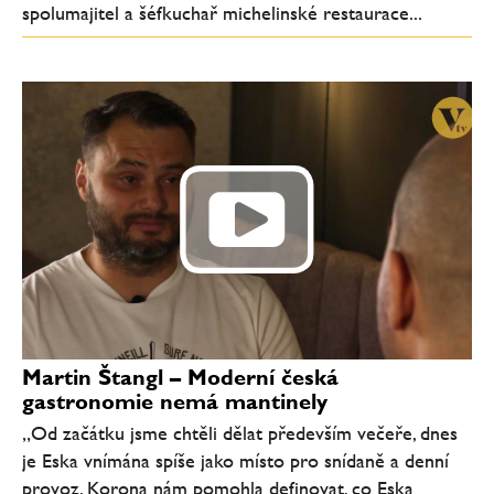
spolumajitel a šéfkuchař michelinské restaurace...
Martin Štangl – Moderní česká
gastronomie nemá mantinely
„Od začátku jsme chtěli dělat především večeře, dnes
je Eska vnímána spíše jako místo pro snídaně a denní
provoz. Korona nám pomohla definovat, co Eska