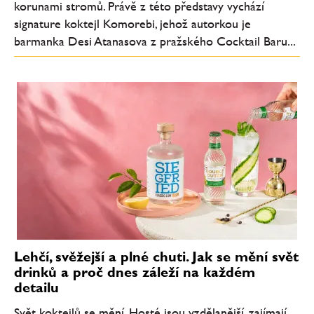
korunami stromů. Právě z této představy vychází
signature koktejl Komorebi, jehož autorkou je
barmanka Desi Atanasova z pražského Cocktail Baru...
Lehčí, svěžejší a plné chuti. Jak se mění svět
drinků a proč dnes záleží na každém
detailu
Svět koktejlů se mění. Hosté jsou vzdělanější, zajímají