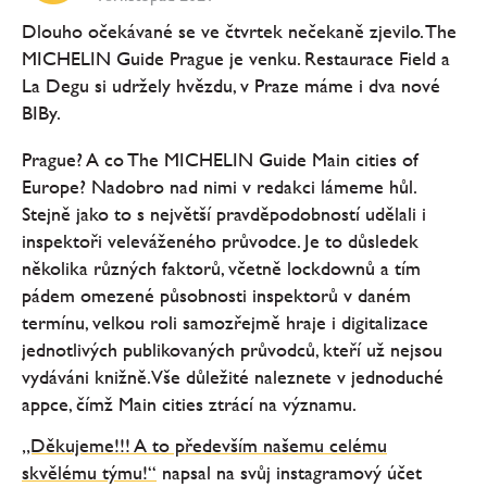
Dlouho očekávané se ve čtvrtek nečekaně zjevilo. The
MICHELIN Guide Prague je venku. Restaurace Field a
La Degu si udržely hvězdu, v Praze máme i dva nové
BIBy.
Prague? A co The MICHELIN Guide Main cities of
Europe? Nadobro nad nimi v redakci lámeme hůl.
Stejně jako to s největší pravděpodobností udělali i
inspektoři veleváženého průvodce. Je to důsledek
několika různých faktorů, včetně lockdownů a tím
pádem omezené působnosti inspektorů v daném
termínu, velkou roli samozřejmě hraje i digitalizace
jednotlivých publikovaných průvodců, kteří už nejsou
vydáváni knižně. Vše důležité naleznete v jednoduché
appce, čímž Main cities ztrácí na významu.
„Děkujeme!!! A to především našemu celému
skvělému týmu!“
napsal na svůj instagramový účet