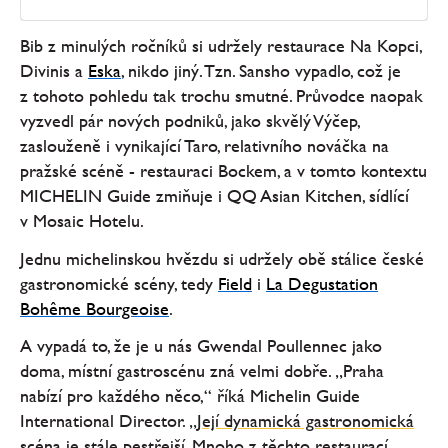
Bib z minulých ročníků si udržely restaurace Na Kopci,
Divinis a
Eska
, nikdo jiný. Tzn. Sansho vypadlo, což je
z tohoto pohledu tak trochu smutné. Průvodce naopak
vyzvedl pár nových podniků, jako skvělý Výčep,
zaslouženě i vynikající Taro, relativního nováčka na
pražské scéně - restauraci Bockem, a v tomto kontextu
MICHELIN Guide zmiňuje i QQ Asian Kitchen, sídlící
v Mosaic Hotelu.
Jednu michelinskou hvězdu si udržely obě stálice české
gastronomické scény, tedy
Field
i
La Degustation
Bohême Bourgeoise
.
A vypadá to, že je u nás Gwendal Poullennec jako
doma, místní gastroscénu zná velmi dobře. „Praha
nabízí pro každého něco,“ říká Michelin Guide
International Director.
„Její dynamická gastronomická
scéna je stále pestřejší. Mnoho z těchto restaurací