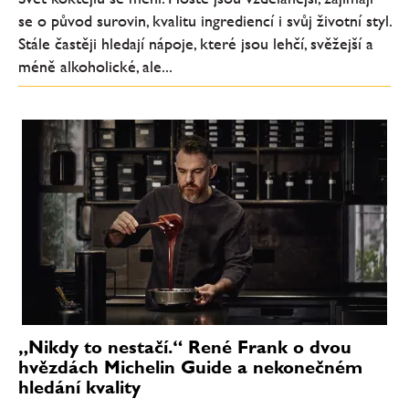
se o původ surovin, kvalitu ingrediencí i svůj životní styl.
Stále častěji hledají nápoje, které jsou lehčí, svěžejší a
méně alkoholické, ale...
„Nikdy to nestačí.“ René Frank o dvou
hvězdách Michelin Guide a nekonečném
hledání kvality