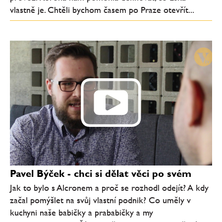
vlastně je. Chtěli bychom časem po Praze otevřít...
Pavel Býček - chci si dělat věci po svém
Jak to bylo s Alcronem a proč se rozhodl odejít? A kdy
začal pomýšlet na svůj vlastní podnik? Co uměly v
kuchyni naše babičky a prababičky a my