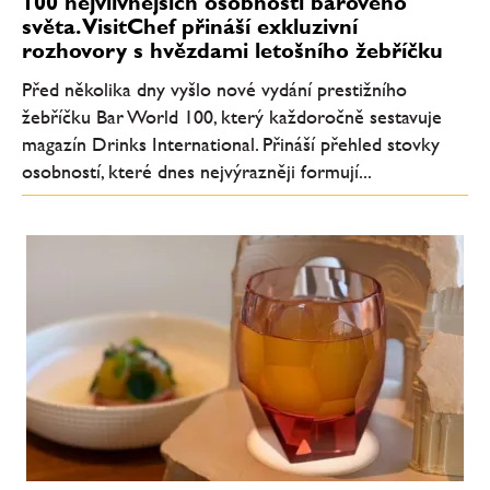
100 nejvlivnějších osobností barového
světa. VisitChef přináší exkluzivní
rozhovory s hvězdami letošního žebříčku
Před několika dny vyšlo nové vydání prestižního
žebříčku Bar World 100, který každoročně sestavuje
magazín Drinks International. Přináší přehled stovky
osobností, které dnes nejvýrazněji formují...