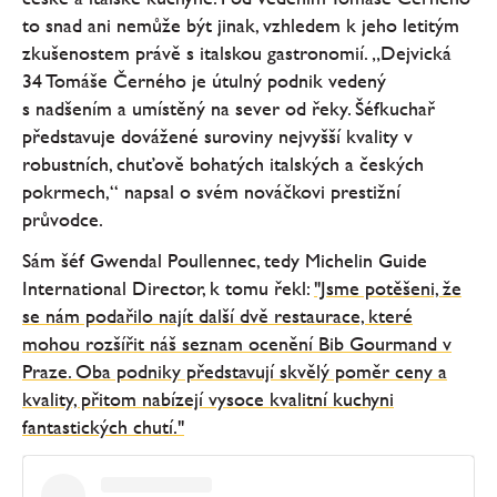
to snad ani nemůže být jinak, vzhledem k jeho letitým
zkušenostem právě s italskou gastronomií. „Dejvická
34 Tomáše Černého je útulný podnik vedený
s nadšením a umístěný na sever od řeky. Šéfkuchař
představuje dovážené suroviny nejvyšší kvality v
robustních, chuťově bohatých italských a českých
pokrmech,“ napsal o svém nováčkovi prestižní
průvodce.
Sám šéf Gwendal Poullennec, tedy Michelin Guide
International Director, k tomu řekl:
"Jsme potěšeni, že
se nám podařilo najít další dvě restaurace, které
mohou rozšířit náš seznam ocenění Bib Gourmand v
Praze. Oba podniky představují skvělý poměr ceny a
kvality, přitom nabízejí vysoce kvalitní kuchyni
fantastických chutí."