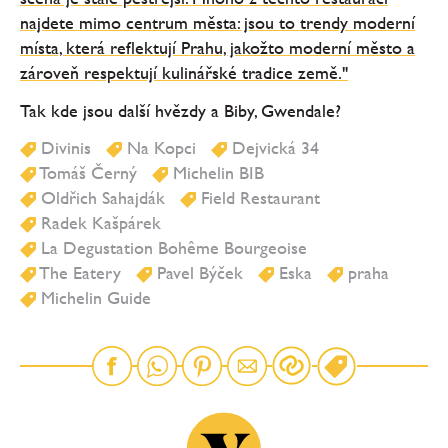
najdete mimo centrum města: jsou to trendy moderní
místa, která reflektují Prahu, jakožto moderní město a
zároveň respektují kulinářské tradice země."
Tak kde jsou další hvězdy a Biby, Gwendale?
Divinis
Na Kopci
Dejvická 34
Tomáš Černý
Michelin BIB
Oldřich Sahajdák
Field Restaurant
Radek Kašpárek
La Degustation Bohême Bourgeoise
The Eatery
Pavel Býček
Eska
praha
Michelin Guide