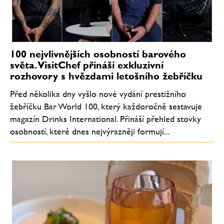
100 nejvlivnějších osobností barového
světa. VisitChef přináší exkluzivní
rozhovory s hvězdami letošního žebříčku
Před několika dny vyšlo nové vydání prestižního
žebříčku Bar World 100, který každoročně sestavuje
magazín Drinks International. Přináší přehled stovky
osobností, které dnes nejvýrazněji formují...