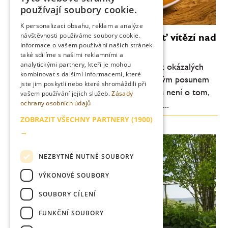
CZECH
používají soubory cookie.
ENGLISH
K personalizaci obsahu, reklam a analýze
Vallmo bez Makovičky: když chuť vítězí nad
návštěvnosti používáme soubory cookie.
Informace o vašem používání našich stránek
efektem
také sdílíme s našimi reklamními a
analytickými partnery, kteří je mohou
Pražské Vallmo vstupuje do nové éry. Bez okázalých
kombinovat s dalšími informacemi, které
gest, bez snahy šokovat, ale s jasně čitelným posunem
jste jim poskytli nebo které shromáždili při
na talíři. Degustační menu ve Vallmu dnes není o tom,
vašem používání jejich služeb.
Zásady
ochrany osobních údajů
co všechno šéfkuchař Daniel Kukačka se...
ZOBRAZIT VŠECHNY PARTNERY
(1900)
→
NEZBYTNĚ NUTNÉ SOUBORY
VÝKONOVÉ SOUBORY
SOUBORY CÍLENÍ
FUNKČNÍ SOUBORY