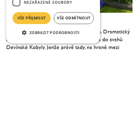
NEZAŘAZENÉ SOUBORY
VŠE PŘIJMOUT
VŠE ODMÍTNOUT
Zlatý Roh: víc než vinařství
Na první pohled působí Devín jako kulisa. Dramatický
ZOBRAZIT PODROBNOSTI
hrad, soutok dvou řek, vítr, který se opírá do svahů
Devínské Kobyly. Jenže právě tady, na hraně mezi
Dunajem a Moravou, vzniká vinařství, které...