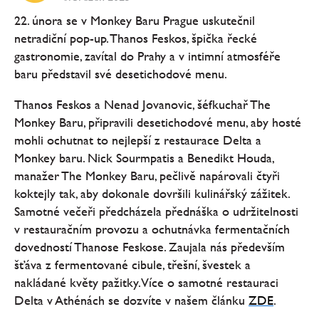
22. února se v Monkey Baru Prague uskutečnil
netradiční pop-up. Thanos Feskos, špička řecké
gastronomie, zavítal do Prahy a v intimní atmosféře
baru představil své desetichodové menu.
Thanos Feskos a Nenad Jovanovic, šéfkuchař The
Monkey Baru, připravili desetichodové menu, aby hosté
mohli ochutnat to nejlepší z restaurace Delta a
Monkey baru. Nick Sourmpatis a Benedikt Houda,
manažer The Monkey Baru, pečlivě napárovali čtyři
koktejly tak, aby dokonale dovršili kulinářský zážitek.
Samotné večeři předcházela přednáška o udržitelnosti
v restauračním provozu a ochutnávka fermentačních
dovedností Thanose Feskose. Zaujala nás především
šťáva z fermentované cibule, třešní, švestek a
nakládané květy pažitky. Více o samotné restauraci
Delta v Athénách se dozvíte v našem článku
ZDE
.