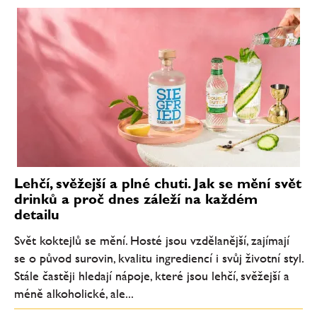
Lehčí, svěžejší a plné chuti. Jak se mění svět
drinků a proč dnes záleží na každém
detailu
Svět koktejlů se mění. Hosté jsou vzdělanější, zajímají
se o původ surovin, kvalitu ingrediencí i svůj životní styl.
Stále častěji hledají nápoje, které jsou lehčí, svěžejší a
méně alkoholické, ale...