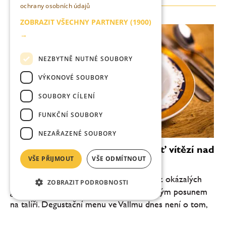
ochrany osobních údajů
ZOBRAZIT VŠECHNY PARTNERY
(1900)
→
NEZBYTNĚ NUTNÉ SOUBORY
VÝKONOVÉ SOUBORY
SOUBORY CÍLENÍ
FUNKČNÍ SOUBORY
NEZAŘAZENÉ SOUBORY
Vallmo bez Makovičky: když chuť vítězí nad
VŠE PŘIJMOUT
VŠE ODMÍTNOUT
efektem
Pražské Vallmo vstupuje do nové éry. Bez okázalých
ZOBRAZIT PODROBNOSTI
gest, bez snahy šokovat, ale s jasně čitelným posunem
na talíři. Degustační menu ve Vallmu dnes není o tom,
co všechno šéfkuchař Daniel Kukačka se...