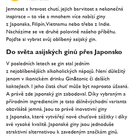
Jemnost a hravost chutí, jejich barvitost a nekonečná
inspirace – to vše a mnohem více nabízí giny
z Japonska, Filipín, Vietnamu nebo třeba z Indie.
Nacházíme se ve druhé polovině našeho příběhu.
Pojďte si vybrat svůj oblíbený asijský gin.
Do světa asijských ginů přes Japonsko
V posledních letech se gin stal jedním
z nejoblíbenějších alkoholických nápojů. Není důležitý
jenom v ikonickém drinku Gin&tonic či dalších
koktejlech. I jeho čistá chuť může být naprosto úžasná.
A právě zde japonský gin zabodoval. Díky vybraným a
přírodním ingrediencím je tato dálněvýchodní varianta
obzvláště jemná. Jsou to právě inovativní giny
z Japonska, které vytvářejí nové chuťové zážitky i díky
své vysoké kvalitě. Japonské giny jsou jednoduše
atraktivní alternativou k zavedeným značkám ginů.