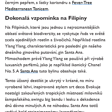
černým pepřem, s lístky koriandru a
Fever-Tree
Mediterranean Tonicem
.
Dokonalá vzpomínka na Filipíny
Na Filipínách, které jsou jednou z nejrozmanitějších
oblastí světové biodiverzity, se vyskytuje řada ve světě
zcela ojedinělých rostlin a živočichů. Například rostlina
Ylang Ylang, charakteristická pro poslední gin našeho
dnešního ginového putování, gin Santa Ana.
Mimochodem právě Ylang Ylang se používá při výrobě
luxusních parfémů, jako je například ikonický Chanel
No. 5. A
Santa Ana
tuto bylinu obsahuje také.
Tento úžasný destilát je ukrytý v krásné, na míru
vyrobené lahvi, inspirované stylem art deco. Evokuje
nostalgii zakouřených tropických místností milovníků
šampaňského, swingu big bandu i lesku a dekadence
dnů dávno minulých. A ne náhodou. Santa Ana totiž
vzdává hold stejnojmennému legendárnímu