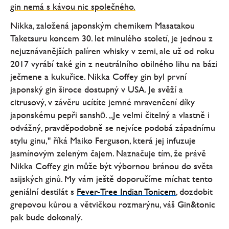
gin nemá s kávou nic společného.
Nikka, založená japonským chemikem Masatakou
Taketsuru koncem 30. let minulého století, je jednou z
nejuznávanějších palíren whisky v zemi, ale už od roku
2017 vyrábí také gin z neutrálního obilného lihu na bázi
ječmene a kukuřice. Nikka Coffey gin byl první
japonský gin široce dostupný v USA. Je svěží a
citrusový, v závěru ucítíte jemné mravenčení díky
japonskému pepři sanshō. „Je velmi čitelný a vlastně i
odvážný, pravděpodobně se nejvíce podobá západnímu
stylu ginu," říká Maiko Ferguson, která jej infuzuje
jasmínovým zeleným čajem. Naznačuje tím, že právě
Nikka Coffey gin může být výbornou bránou do světa
asijských ginů. My vám ještě doporučíme míchat tento
geniální destilát s
Fever-Tree Indian Tonicem
, dozdobit
grepovou kůrou a větvičkou rozmarýnu, váš Gin&tonic
pak bude dokonalý.