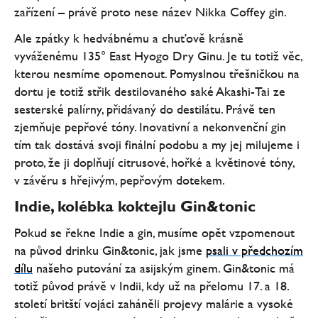
zařízení – právě proto nese název Nikka Coffey gin.
Ale zpátky k hedvábnému a chuťově krásně
vyváženému 135° East Hyogo Dry Ginu. Je tu totiž věc,
kterou nesmíme opomenout. Pomyslnou třešničkou na
dortu je totiž střik destilovaného saké Akashi-Tai ze
sesterské palírny, přidávaný do destilátu. Právě ten
zjemňuje pepřové tóny. Inovativní a nekonvenční gin
tím tak dostává svoji finální podobu a my jej milujeme i
proto, že ji doplňují citrusové, hořké a květinové tóny,
v závěru s hřejivým, pepřovým dotekem.
Indie, kolébka koktejlu Gin&tonic
Pokud se řekne Indie a gin, musíme opět vzpomenout
na původ drinku Gin&tonic, jak jsme
psali v předchozím
dílu
našeho putování za asijským ginem. Gin&tonic má
totiž původ právě v Indii, kdy už na přelomu 17. a 18.
století britští vojáci zaháněli projevy malárie a vysoké