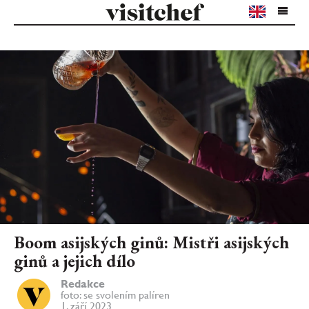
Boom asijských ginů: Mistři asijských
ginů a jejich dílo
Redakce
foto: se svolením palíren
1. září 2023