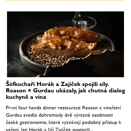
Šéfkuchaři Horák a Zajíček spojili síly.
Reason × Gurdau ukázaly, jak chutná dialog
kuchyně a vína
První four hands dinner restaurace Reason a vinařství
Gurdau svedlo dohromady dvě výrazné osobnosti
české gastronomie, které vyznávají podobný přístup k
vaření. Jan Horák a Jiří Zajíček postavili...