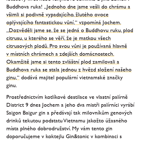
Buddhova ruka!
„Jednoho dne jsme vešli do chrámu a
všimli si podivně vypadajícího, žlutého ovoce
oplývajícího fantastickou vůní,“ vzpomíná Jochem.
„Dozvěděli jsme se, že se jedná o Buddhovu ruku, plod
citrusu, u kterého se věří, že je matkou všech
citrusových plodů. Pro svou vůni je používaná hlavně
v místních chrámech a zdejších domácnostech.
Okamžitě jsme si tento zvláštní plod zamilovali a
Buddhova ruka se stala jednou z hvězd složení našeho
ginu,“
dodává majitel populární vietnamské značky
ginu.
Prostřednictvím kotlíkové destilace ve vlastní palírně
District 9 dnes Jochem a jeho dva mistři palírníci vyrábí
Saigon Baigur gin a předávají tak milovníkům genových
drinků tekutou podstatu Vietnamu jakožto úžasného
místa plného dobrodružství. My vám tento gin
doporučujeme v koktejlu Gin&tonic v kombinaci s