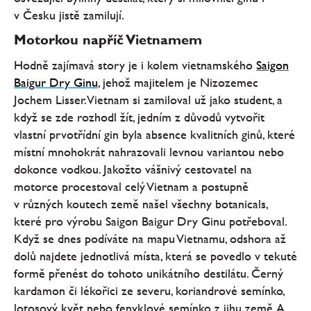
v Česku jistě zamilují.
Motorkou napříč Vietnamem
Hodně zajímavá story je i kolem vietnamského
Saigon
Baigur Dry Ginu
, jehož majitelem je Nizozemec
Jochem Lisser. Vietnam si zamiloval už jako student, a
když se zde rozhodl žít, jedním z důvodů vytvořit
vlastní prvotřídní gin byla absence kvalitních ginů, které
místní mnohokrát nahrazovali levnou variantou nebo
dokonce vodkou. Jakožto vášnivý cestovatel na
motorce procestoval celý Vietnam a postupně
v různých koutech země našel všechny botanicals,
které pro výrobu Saigon Baigur Dry Ginu potřeboval.
Když se dnes podíváte na mapu Vietnamu, odshora až
dolů najdete jednotlivá místa, která se povedlo v tekuté
formě přenést do tohoto unikátního destilátu. Černý
kardamon či lékořici ze severu, koriandrové semínko,
lotosový květ nebo fenyklové semínko z jihu země. A