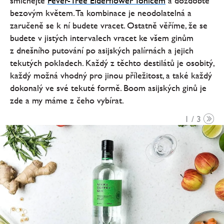
smíchejte
Fever-Tree Elderflower Tonicem
a dozdobte
bezovým květem. Ta kombinace je neodolatelná a
zaručeně se k ní budete vracet. Ostatně věříme, že se
budete v jistých intervalech vracet ke všem ginům
z dnešního putování po asijských palírnách a jejich
tekutých pokladech. Každý z těchto destilátů je osobitý,
každý možná vhodný pro jinou příležitost, a také každý
dokonalý ve své tekuté formě. Boom asijských ginů je
zde a my máme z čeho vybírat.
1 / 3