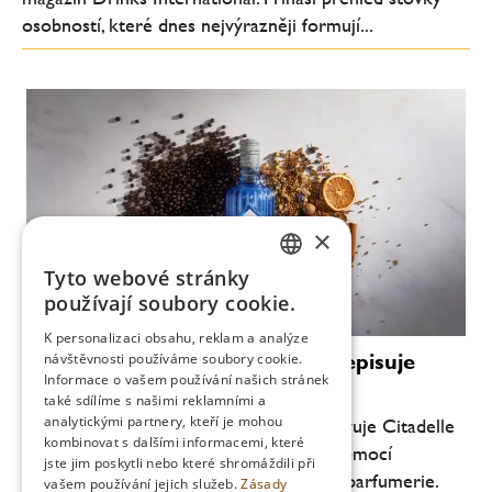
osobností, které dnes nejvýrazněji formují...
×
Tyto webové stránky
CZECH
používají soubory cookie.
ENGLISH
K personalizaci obsahu, reklam a analýze
Luxus bez promile: Citadelle přepisuje
návštěvnosti používáme soubory cookie.
Informace o vašem používání našich stránek
pravidla ginu
také sdílíme s našimi reklamními a
analytickými partnery, kteří je mohou
Průkopník moderního craft ginu představuje Citadelle
kombinovat s dalšími informacemi, které
0.0 – nealkoholický destilát vytvořený pomocí
jste jim poskytli nebo které shromáždili při
technologií inspirovaných světem haute parfumerie.
vašem používání jejich služeb.
Zásady