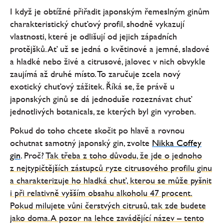
I když je obtížné přiřadit japonským řemeslným ginům
charakteristický chuťový profil, shodně vykazují
vlastnosti, které je odlišují od jejich západních
protějšků. Ať už se jedná o květinové a jemné, sladové
a hladké nebo živé a citrusové, jalovec v nich obvykle
zaujímá až druhé místo. To zaručuje zcela nový
exotický chuťový zážitek. Říká se, že právě u
japonských ginů se dá jednoduše rozeznávat chuť
jednotlivých botanicals, ze kterých byl gin vyroben.
Pokud do toho chcete skočit po hlavě a rovnou
ochutnat samotný japonský gin, zvolte
Nikka Coffey
gin
. Proč?
Tak třeba z toho důvodu, že jde o jednoho
z nejtypičtějších zástupců ryze citrusového profilu ginu
a charakterizuje ho hladká chuť, kterou se může pyšnit
i při relativně vyšším obsahu alkoholu 47 procent.
Pokud milujete vůni čerstvých citrusů, tak zde budete
jako doma. A pozor na lehce zavádějící název – tento