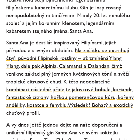
filipínskému kabaretnímu klubu. Gin je inspirovaný
nenapodobitelnými tančírnami Manily 20. let minulého
století a jejím korunním klenotem, legendárním
kabaretem stejného jména, Santa Ana.
Santa Ana je destilát inspirovaný Filipínami, jejich
přírodou a slavným obdobím.
Na začátku se extrahují
čtyři původní filipínské rostliny – už zmíněná Ylang
Ylang, dále pak Alpinia, Calamansi a Dalandan, čímž
vznikne základ plný jemných květinových tónů a svěží
tropické citrusové chuti. K této neodolatelné
kombinaci následně přidejte jalovcové bobule, koriandr,
fantastické citrony, hořkou pomerančovou kůru, kořeny
anděliky, kosatce a fenyklu. Výsledek? Bohatý a exotický
chuťový profil.
A vy dnes ještě jednou dejte na naše doporučení a
unikátní filipínský gin Santa Ana ve svém koktejlu