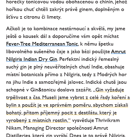
horečky tonicovou vodou obohacenou o chinin, jehož
hořkou chuť chtěli zakrýt právě ginem, doplněným o
šťávu z citronu či limety.
Ačkoli je to kombinace nestárnoucí a skvělá, my jsme
ještě o kousek dál a doporučíme vám opět míchat
Fever-Tree Mediterranean Tonic
, k němu špetku
libovolného sušeného čaje a jako bázi použijte
Amrut
Nilgiris Indian Dry Gin
. Perfektní indický řemeslný
suchý gin je plný neuvěřitelných chutí Indie, obsahuje
místní botanicals přímo z Nilgiris, tedy z Modrých hor
na jihu Indie a samozřejmě jalovec. Indické chutě jsou
schopné v Gin&tonicu doslova zazářit.
„Gin vyžaduje
trpělivost a čas. Museli jsme vybrat z celé řady koření a
bylin a použít je ve správném poměru, abychom získali
bohatý, přitom příjemný pocit z destilátu, který je
vyrobený z místních rostlin,“
vysvětluje Thrivikram
Nikam, Managing Director společnosti Amrut
Distilleries, která gin vyrábí. Dnes je to právě Nilgiris,