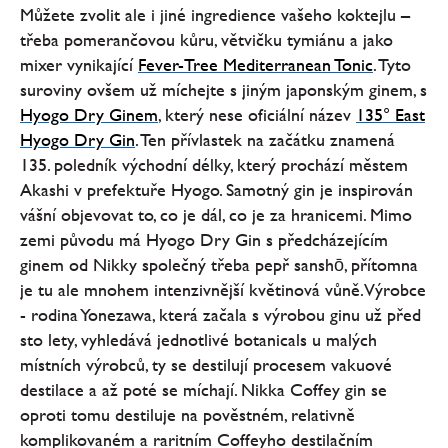
Můžete zvolit ale i jiné ingredience vašeho koktejlu –
třeba pomerančovou kůru, větvičku tymiánu a jako
mixer vynikající
Fever-Tree Mediterranean Tonic
. Tyto
suroviny ovšem už míchejte s jiným japonským ginem, s
Hyogo Dry Ginem
, který nese oficiální název
135° East
Hyogo Dry Gin
. Ten přívlastek na začátku znamená
135. poledník východní délky, který prochází městem
Akashi v prefektuře Hyogo. Samotný gin je inspirován
vášní objevovat to, co je dál, co je za hranicemi. Mimo
zemi původu má Hyogo Dry Gin s předcházejícím
ginem od Nikky společný třeba pepř sanshō, přítomna
je tu ale mnohem intenzivnější květinová vůně. Výrobce
- rodina Yonezawa, která začala s výrobou ginu už před
sto lety, vyhledává jednotlivé botanicals u malých
místních výrobců, ty se destilují procesem vakuové
destilace a až poté se míchají. Nikka Coffey gin se
oproti tomu destiluje na pověstném, relativně
komplikovaném a raritním Coffeyho destilačním