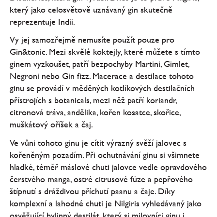
který jako celosvětově uznávaný gin skutečně
reprezentuje Indii.
Vy jej samozřejmě nemusíte použít pouze pro
Gin&tonic. Mezi skvělé koktejly, které můžete s tímto
ginem vyzkoušet, patří bezpochyby Martini, Gimlet,
Negroni nebo Gin fizz. Macerace a destilace tohoto
ginu se provádí v měděných kotlíkových destilačních
přístrojích s botanicals, mezi něž patří koriandr,
citronová tráva, andělika, kořen kosatce, skořice,
muškátový oříšek a čaj.
Ve vůni tohoto ginu je cítit výrazný svěží jalovec s
kořeněným pozadím. Při ochutnávání ginu si všimnete
hladké, téměř máslové chuti jalovce vedle opravdového
čerstvého manga, ostré citrusové fúze a pepřového
štípnutí s dráždivou příchutí paanu a čaje. Díky
komplexní a lahodné chuti je Nilgiris vyhledávaný jako
osvěžující bylinný destilát, který si milovníci ginu i