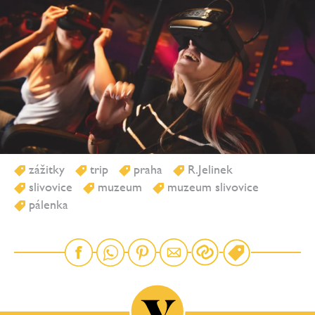
zážitky
trip
praha
R.Jelinek
slivovice
muzeum
muzeum slivovice
pálenka