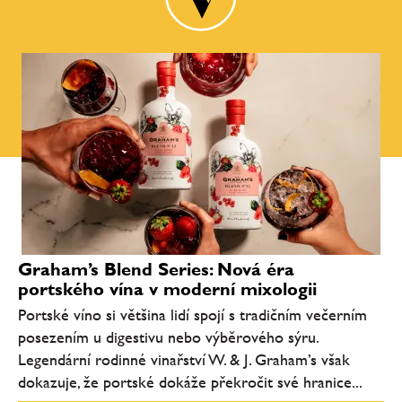
Graham’s Blend Series: Nová éra
portského vína v moderní mixologii
Portské víno si většina lidí spojí s tradičním večerním
posezením u digestivu nebo výběrového sýru.
Legendární rodinné vinařství W. & J. Graham’s však
dokazuje, že portské dokáže překročit své hranice...