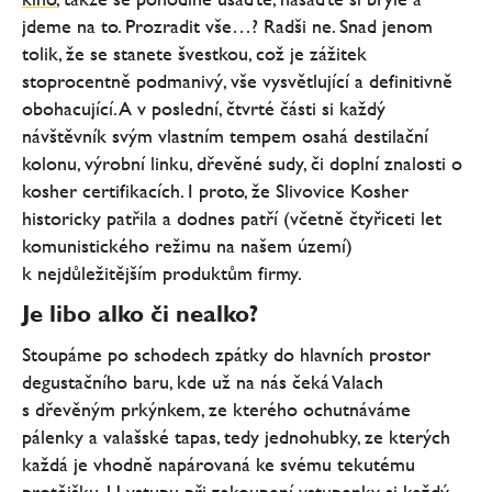
jdeme na to. Prozradit vše…? Radši ne. Snad jenom
tolik, že se stanete švestkou, což je zážitek
stoprocentně podmanivý, vše vysvětlující a definitivně
obohacující. A v poslední, čtvrté části si každý
návštěvník svým vlastním tempem osahá destilační
kolonu, výrobní linku, dřevěné sudy, či doplní znalosti o
kosher certifikacích. I proto, že Slivovice Kosher
historicky patřila a dodnes patří (včetně čtyřiceti let
komunistického režimu na našem území)
k nejdůležitějším produktům firmy.
Je libo alko či nealko?
Stoupáme po schodech zpátky do hlavních prostor
degustačního baru, kde už na nás čeká Valach
s dřevěným prkýnkem, ze kterého ochutnáváme
pálenky a valašské tapas, tedy jednohubky, ze kterých
každá je vhodně napárovaná ke svému tekutému
protějšku. U vstupu při zakoupení vstupenky si každý