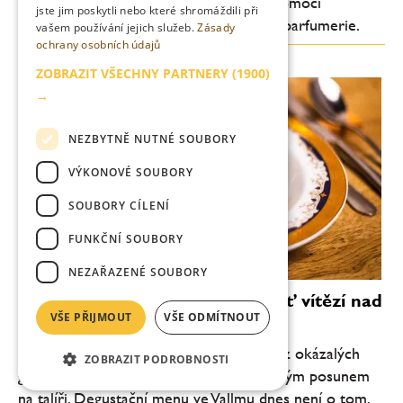
0.0 – nealkoholický destilát vytvořený pomocí
jste jim poskytli nebo které shromáždili při
technologií inspirovaných světem haute parfumerie.
vašem používání jejich služeb.
Zásady
ochrany osobních údajů
ZOBRAZIT VŠECHNY PARTNERY
(1900)
→
NEZBYTNĚ NUTNÉ SOUBORY
VÝKONOVÉ SOUBORY
SOUBORY CÍLENÍ
FUNKČNÍ SOUBORY
NEZAŘAZENÉ SOUBORY
Vallmo bez Makovičky: když chuť vítězí nad
VŠE PŘIJMOUT
VŠE ODMÍTNOUT
efektem
Pražské Vallmo vstupuje do nové éry. Bez okázalých
ZOBRAZIT PODROBNOSTI
gest, bez snahy šokovat, ale s jasně čitelným posunem
na talíři. Degustační menu ve Vallmu dnes není o tom,