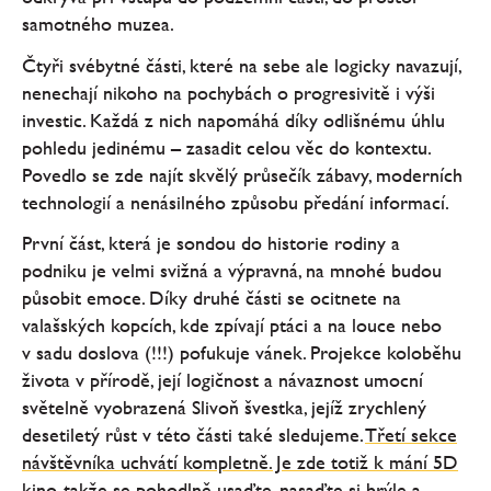
samotného muzea.
Čtyři svébytné části, které na sebe ale logicky navazují,
nenechají nikoho na pochybách o progresivitě i výši
investic. Každá z nich napomáhá díky odlišnému úhlu
pohledu jedinému – zasadit celou věc do kontextu.
Povedlo se zde najít skvělý průsečík zábavy, moderních
technologií a nenásilného způsobu předání informací.
První část, která je sondou do historie rodiny a
podniku je velmi svižná a výpravná, na mnohé budou
působit emoce. Díky druhé části se ocitnete na
valašských kopcích, kde zpívají ptáci a na louce nebo
v sadu doslova (!!!) pofukuje vánek. Projekce koloběhu
života v přírodě, její logičnost a návaznost umocní
světelně vyobrazená Slivoň švestka, jejíž zrychlený
desetiletý růst v této části také sledujeme.
Třetí sekce
návštěvníka uchvátí kompletně. Je zde totiž k mání 5D
kino
, takže se pohodlně usaďte, nasaďte si brýle a