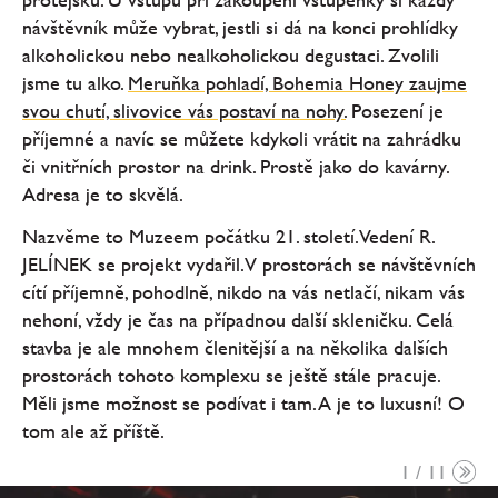
návštěvník může vybrat, jestli si dá na konci prohlídky
alkoholickou nebo nealkoholickou degustaci. Zvolili
jsme tu alko.
Meruňka pohladí, Bohemia Honey zaujme
svou chutí, slivovice vás postaví na nohy.
Posezení je
příjemné a navíc se můžete kdykoli vrátit na zahrádku
či vnitřních prostor na drink. Prostě jako do kavárny.
Adresa je to skvělá.
Nazvěme to Muzeem počátku 21. století. Vedení R.
JELÍNEK se projekt vydařil. V prostorách se návštěvních
cítí příjemně, pohodlně, nikdo na vás netlačí, nikam vás
nehoní, vždy je čas na případnou další skleničku. Celá
stavba je ale mnohem členitější a na několika dalších
prostorách tohoto komplexu se ještě stále pracuje.
Měli jsme možnost se podívat i tam. A je to luxusní! O
tom ale až příště.
1 / 11