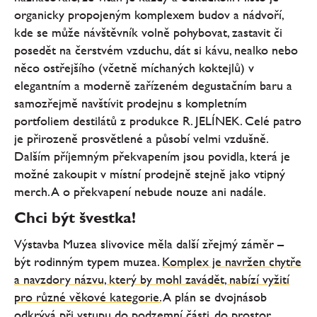
organicky propojeným komplexem budov a nádvoří,
kde se může návštěvník volně pohybovat, zastavit či
posedět na čerstvém vzduchu, dát si kávu, nealko nebo
něco ostřejšího (včetně míchaných koktejlů) v
elegantním a moderně zařízeném degustačním baru a
samozřejmě navštívit prodejnu s kompletním
portfoliem destilátů z produkce R. JELÍNEK. Celé patro
je přirozeně prosvětlené a působí velmi vzdušně.
Dalším příjemným překvapením jsou povidla, která je
možné zakoupit v místní prodejně stejně jako vtipný
merch. A o překvapení nebude nouze ani nadále.
Chci být švestka!
Výstavba Muzea slivovice měla další zřejmý záměr –
být rodinným typem muzea.
Komplex je navržen chytře
a navzdory názvu, který by mohl zavádět, nabízí vyžití
pro různé věkové kategorie.
A plán se dvojnásob
odkrývá při vstupu do podzemní části, do prostor