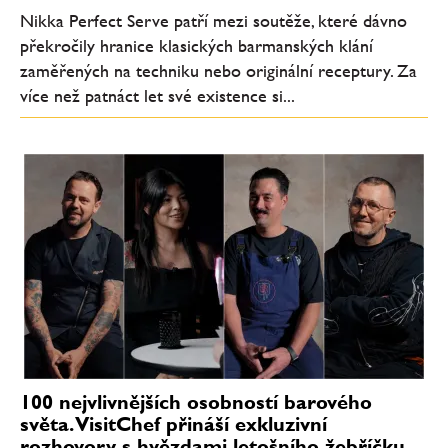
Nikka Perfect Serve patří mezi soutěže, které dávno
překročily hranice klasických barmanských klání
zaměřených na techniku nebo originální receptury. Za
více než patnáct let své existence si...
100 nejvlivnějších osobností barového
světa. VisitChef přináší exkluzivní
rozhovory s hvězdami letošního žebříčku