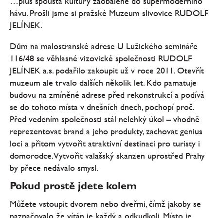
…plus spousta kultury zaobalené do supermoderního
hávu. Prošli jsme si pražské Muzeum slivovice RUDOLF
JELÍNEK.
Dům na malostranské adrese U Lužického semináře
116/48 se věhlasné vizovické společnosti RUDOLF
JELÍNEK a.s. podařilo zakoupit už v roce 2011. Otevřít
muzeum ale trvalo dalších několik let. Kdo pamatuje
budovu na zmíněné adrese před rekonstrukcí a podívá
se do tohoto místa v dnešních dnech, pochopí proč.
Před vedením společnosti stál nelehký úkol – vhodně
reprezentovat brand a jeho produkty, zachovat genius
loci a přitom vytvořit atraktivní destinaci pro turisty i
domorodce. Vytvořit valašský skanzen uprostřed Prahy
by přece nedávalo smysl.
Pokud prostě jdete kolem
Můžete vstoupit dvorem nebo dveřmi, čímž jakoby se
naznačovalo, že vítán je každý a odkudkoli. Místo je