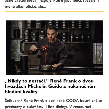
Stále častěji hledají nápoje, které jsou lehčí, svěžejší a
méně alkoholické, ale...
„Nikdy to nestačí.“ René Frank o dvou
hvězdách Michelin Guide a nekonečném
hledání kvality
Šéfkuchař René Frank z berlínské CODA bourá zažité
představy o cukrářství i fine diningu. V restauraci