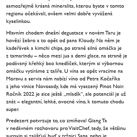
samozřejmě krásná mineralita, kterou byste v tomto
regionu očekávali, ovšem velmi dobře vyvážená
kyselinkou.
Hlavním chodem dnešní degustace v novém Taru je
hovězí žebro a to opět od pana Kloudy. Na něm je
kadeřávek a kimchi chips, po straně silná omáčka je
z tamarindu – něco mezi jus a demi glace, na straně je
podávaný křehký bao knedlíček, kterým si výbornou
omáčku vytíráme z talíře. U vína se opět vracíme na
Moravu a servis nám nabízí víno od Petra Kočaříka
z jeho vinice Novosady, kde má vysazený Pinot Noir.
Ročník 2022 je sice ještě „mladík“, ale potenciál je už
znát – elegantní, lehké, ovocné víno, k tomuto chodu
super.
Predezert potvrzuje to, co zmiňoval Giang Ta
v nedávném rozhovoru pro VisitChef, tedy, že většinu
surovin si zajišťují buď v tržnici Sapa, nebo je