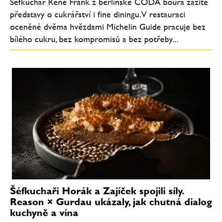
Šéfkuchař René Frank z berlínské CODA bourá zažité
představy o cukrářství i fine diningu. V restauraci
oceněné dvěma hvězdami Michelin Guide pracuje bez
bílého cukru, bez kompromisů a bez potřeby...
Šéfkuchaři Horák a Zajíček spojili síly.
Reason × Gurdau ukázaly, jak chutná dialog
kuchyně a vína