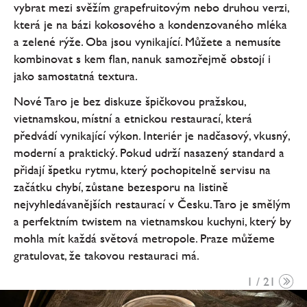
vybrat mezi svěžím grapefruitovým nebo druhou verzi,
která je na bázi kokosového a kondenzovaného mléka
a zelené rýže. Oba jsou vynikající. Můžete a nemusíte
kombinovat s kem flan, nanuk samozřejmě obstojí i
jako samostatná textura.
Nové Taro je bez diskuze špičkovou pražskou,
vietnamskou, místní a etnickou restaurací, která
předvádí vynikající výkon. Interiér je nadčasový, vkusný,
moderní a praktický. Pokud udrží nasazený standard a
přidají špetku rytmu, který pochopitelně servisu na
začátku chybí, zůstane bezesporu na listině
nejvyhledávanějších restaurací v Česku. Taro je smělým
a perfektním twistem na vietnamskou kuchyni, který by
mohla mít každá světová metropole. Praze můžeme
gratulovat, že takovou restauraci má.
1 / 21