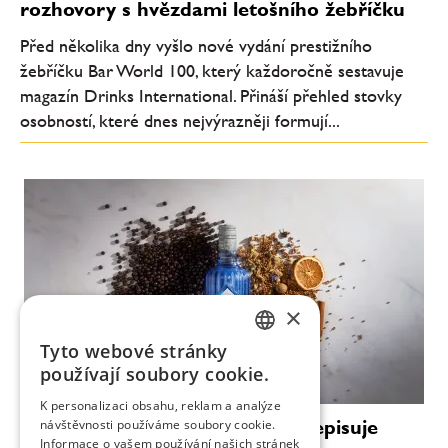
rozhovory s hvězdami letošního žebříčku
Před několika dny vyšlo nové vydání prestižního
žebříčku Bar World 100, který každoročně sestavuje
magazín Drinks International. Přináší přehled stovky
osobností, které dnes nejvýrazněji formují...
×
Tyto webové stránky
CZECH
používají soubory cookie.
ENGLISH
K personalizaci obsahu, reklam a analýze
Luxus bez promile: Citadelle přepisuje
návštěvnosti používáme soubory cookie.
Informace o vašem používání našich stránek