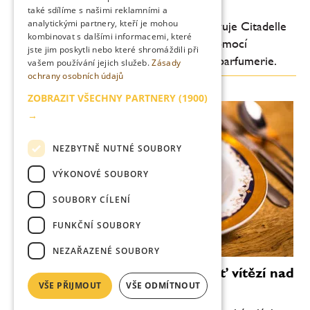
pravidla ginu
také sdílíme s našimi reklamními a
analytickými partnery, kteří je mohou
Průkopník moderního craft ginu představuje Citadelle
kombinovat s dalšími informacemi, které
0.0 – nealkoholický destilát vytvořený pomocí
jste jim poskytli nebo které shromáždili při
technologií inspirovaných světem haute parfumerie.
vašem používání jejich služeb.
Zásady
ochrany osobních údajů
ZOBRAZIT VŠECHNY PARTNERY
(1900)
→
NEZBYTNĚ NUTNÉ SOUBORY
VÝKONOVÉ SOUBORY
SOUBORY CÍLENÍ
FUNKČNÍ SOUBORY
NEZAŘAZENÉ SOUBORY
Vallmo bez Makovičky: když chuť vítězí nad
VŠE PŘIJMOUT
VŠE ODMÍTNOUT
efektem