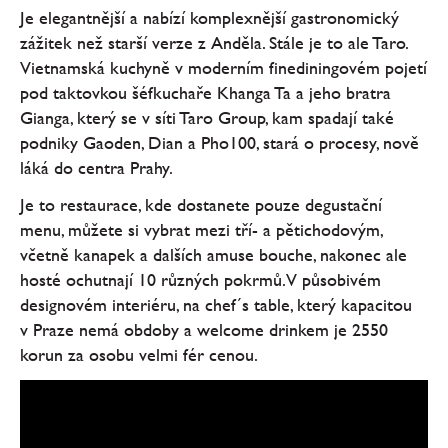
Je elegantnější a nabízí komplexnější gastronomický
zážitek než starší verze z Anděla. Stále je to ale Taro.
Vietnamská kuchyně v moderním finediningovém pojetí
pod taktovkou šéfkuchaře Khanga Ta a jeho bratra
Gianga, který se v síti Taro Group, kam spadají také
podniky Gaoden, Dian a Pho100, stará o procesy, nově
láká do centra Prahy.
Je to restaurace, kde dostanete pouze degustační
menu, můžete si vybrat mezi tří- a pětichodovým,
včetně kanapek a dalších amuse bouche, nakonec ale
hosté ochutnají 10 různých pokrmů. V působivém
designovém interiéru, na chef´s table, který kapacitou
v Praze nemá obdoby a welcome drinkem je 2550
korun za osobu velmi fér cenou.