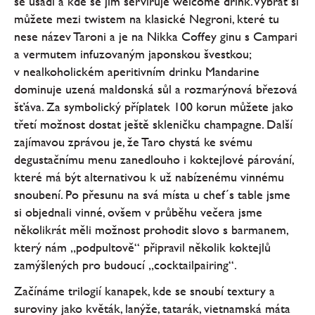
se usadí a kde se jim servíruje welcome drink. Vybrat si
můžete mezi twistem na klasické Negroni, které tu
nese název Taroni a je na Nikka Coffey ginu s Campari
a vermutem infuzovaným japonskou švestkou;
v nealkoholickém aperitivním drinku Mandarine
dominuje uzená maldonská sůl a rozmarýnová březová
šťáva. Za symbolický příplatek 100 korun můžete jako
třetí možnost dostat ještě skleničku champagne. Další
zajímavou zprávou je, že Taro chystá ke svému
degustačnímu menu zanedlouho i koktejlové párování,
které má být alternativou k už nabízenému vinnému
snoubení. Po přesunu na svá místa u chef´s table jsme
si objednali vinné, ovšem v průběhu večera jsme
několikrát měli možnost prohodit slovo s barmanem,
který nám „podpultově“ připravil několik koktejlů
zamýšlených pro budoucí „cocktailpairing“.
Začínáme trilogií kanapek, kde se snoubí textury a
suroviny jako květák, lanýže, tatarák, vietnamská máta