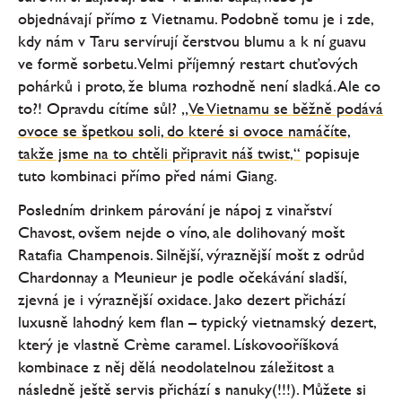
objednávají přímo z Vietnamu. Podobně tomu je i zde,
kdy nám v Taru servírují čerstvou blumu a k ní guavu
ve formě sorbetu. Velmi příjemný restart chuťových
pohárků i proto, že bluma rozhodně není sladká. Ale co
to?! Opravdu cítíme sůl?
„Ve Vietnamu se běžně podává
ovoce se špetkou soli, do které si ovoce namáčíte,
takže jsme na to chtěli připravit náš twist,“
popisuje
tuto kombinaci přímo před námi Giang.
Posledním drinkem párování je nápoj z vinařství
Chavost, ovšem nejde o víno, ale dolihovaný mošt
Ratafia Champenois. Silnější, výraznější mošt z odrůd
Chardonnay a Meunieur je podle očekávání sladší,
zjevná je i výraznější oxidace. Jako dezert přichází
luxusně lahodný kem flan – typický vietnamský dezert,
který je vlastně Crème caramel. Lískovooříšková
kombinace z něj dělá neodolatelnou záležitost a
následně ještě servis přichází s nanuky(!!!). Můžete si