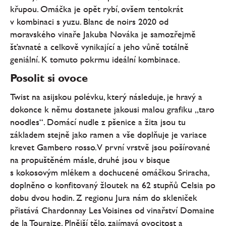
křupou. Omáčka je opět rybí, ovšem tentokrát
v kombinaci s yuzu. Blanc de noirs 2020 od
moravského vinaře Jakuba Nováka je samozřejmě
šťavnaté a celkově vynikající a jeho vůně totálně
geniální. K tomuto pokrmu ideální kombinace.
Posolit si ovoce
Twist na asijskou polévku, který následuje, je hravý a
dokonce k němu dostanete jakousi malou grafiku „taro
noodles“. Domácí nudle z pšenice a žita jsou tu
základem stejně jako ramen a vše doplňuje je variace
krevet Gambero rosso. V první vrstvě jsou pošírované
na propuštěném másle, druhé jsou v bisque
s kokosovým mlékem a dochucené omáčkou Sriracha,
doplněno o konfitovaný žloutek na 62 stupňů Celsia po
dobu dvou hodin. Z regionu Jura nám do skleniček
přistává Chardonnay Les Voisines od vinařství Domaine
de la Touraize. Plnější tělo, zajímavá ovocitost a