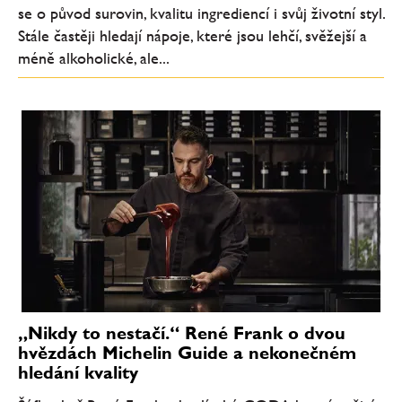
se o původ surovin, kvalitu ingrediencí i svůj životní styl.
Stále častěji hledají nápoje, které jsou lehčí, svěžejší a
méně alkoholické, ale...
„Nikdy to nestačí.“ René Frank o dvou
hvězdách Michelin Guide a nekonečném
hledání kvality