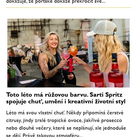
dokazuje, že portské dokáže překročit své...
Toto léto má růžovou barvu. Sarti Spritz
spojuje chuť, umění i kreativní životní styl
Léto má svou vlastní chuť. Někdy připomíná čerstvé
citrusy, jindy zralé tropické ovoce, jiskřivé prosecco
nebo dlouhé večery, které se neplánují, ale jednoduše
se dějí. Právě takovou atmosféru...