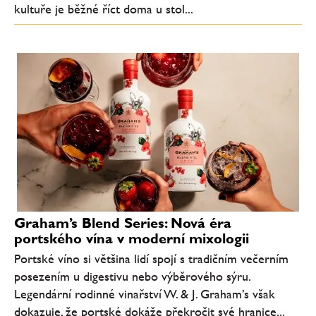
kultuře je běžné říct doma u stol...
Graham’s Blend Series: Nová éra
portského vína v moderní mixologii
Portské víno si většina lidí spojí s tradičním večerním
posezením u digestivu nebo výběrového sýru.
Legendární rodinné vinařství W. & J. Graham’s však
dokazuje, že portské dokáže překročit své hranice...