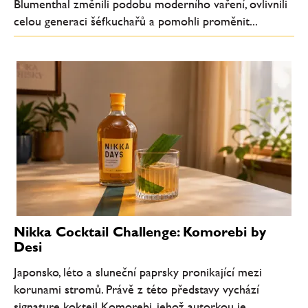
Blumenthal změnili podobu moderního vaření, ovlivnili
celou generaci šéfkuchařů a pomohli proměnit...
Nikka Cocktail Challenge: Komorebi by
Desi
Japonsko, léto a sluneční paprsky pronikající mezi
korunami stromů. Právě z této představy vychází
signature koktejl Komorebi, jehož autorkou je