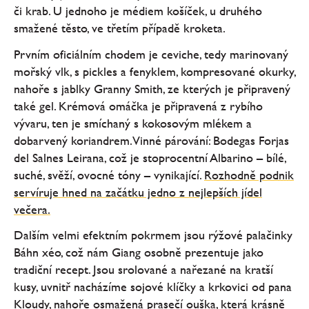
či krab. U jednoho je médiem košíček, u druhého
smažené těsto, ve třetím případě kroketa.
Prvním oficiálním chodem je ceviche, tedy marinovaný
mořský vlk, s pickles a fenyklem, kompresované okurky,
nahoře s jablky Granny Smith, ze kterých je připravený
také gel. Krémová omáčka je připravená z rybího
vývaru, ten je smíchaný s kokosovým mlékem a
dobarvený koriandrem. Vinné párování: Bodegas Forjas
del Salnes Leirana, což je stoprocentní Albarino – bílé,
suché, svěží, ovocné tóny – vynikající.
Rozhodně podnik
servíruje hned na začátku jedno z nejlepších jídel
večera.
Dalším velmi efektním pokrmem jsou rýžové palačinky
Báhn xéo, což nám Giang osobně prezentuje jako
tradiční recept. Jsou srolované a nařezané na kratší
kusy, uvnitř nacházíme sojové klíčky a krkovici od pana
Kloudy, nahoře osmažená prasečí ouška, která krásně