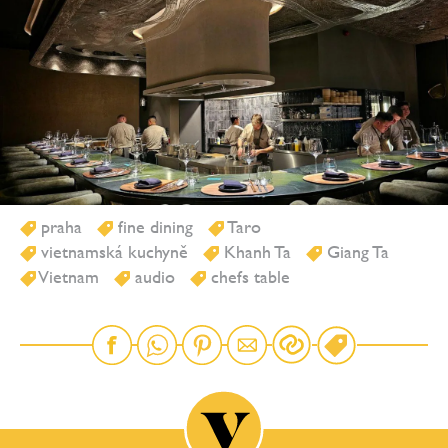
praha
fine dining
Taro
vietnamská kuchyně
Khanh Ta
Giang Ta
Vietnam
audio
chefs table