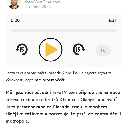
foto: VisitChef.com
2. duben 2025
0:00
6:31
15
15
1x
Tento text pro vás načetl robotický hlas. Pokud najdete chybu ve
výslovnosti,
dejte nám prosím vědět
.
Měli jste rádi původní Taro? V tom případě vás na nové
adrese restaurace bratrů Khanha a Gianga Ta uchvátí.
Taro přestěhované na Národní třídu je mnohem
silnějším zážitkem a potvrzuje, že patří do centra dění i
metropole.