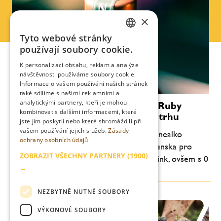
×
Tyto webové stránky
CZECH
používají soubory cookie.
ENGLISH
K personalizaci obsahu, reklam a analýze
návštěvnosti používáme soubory cookie.
Informace o vašem používání našich stránek
také sdílíme s našimi reklamními a
analytickými partnery, kteří je mohou
Nealkoholický aperitiv Nochino Ruby
kombinovat s dalšími informacemi, které
Bitter & Sweet nově na českém trhu
jste jim poskytli nebo které shromáždili při
vašem používání jejich služeb.
Zásady
VIKEZA Gastro uvádí nově na český trh nealko
ochrany osobních údajů
variantu aperitivu Nochino Ruby ze Slovenska pro
ZOBRAZIT VŠECHNY PARTNERY
(1900)
všechny, kdo si chtějí užít léto i skvělý drink, ovšem s 0
→
% promile.
NEZBYTNĚ NUTNÉ SOUBORY
VÝKONOVÉ SOUBORY