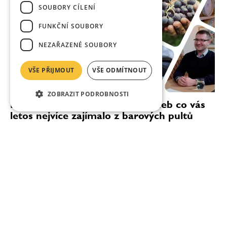
SOUBORY CÍLENÍ
FUNKČNÍ SOUBORY
NEZAŘAZENÉ SOUBORY
VŠE PŘIJMOUT
VŠE ODMÍTNOUT
ZOBRAZIT PODROBNOSTI
Nejčtenější články roku 2023 aneb co vás
letos nejvíce zajímalo z barových pultů
Rumy a champagne, ale také káva a nealko koktejly.
Zde jsou nejčtenější články o nápojích roku 2023.