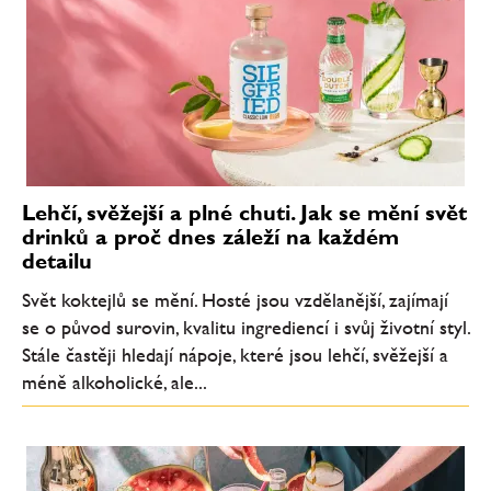
Lehčí, svěžejší a plné chuti. Jak se mění svět
drinků a proč dnes záleží na každém
detailu
Svět koktejlů se mění. Hosté jsou vzdělanější, zajímají
se o původ surovin, kvalitu ingrediencí i svůj životní styl.
Stále častěji hledají nápoje, které jsou lehčí, svěžejší a
méně alkoholické, ale...