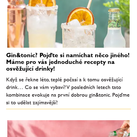
Gin&tonic? Pojďte si namíchat něco jiného!
Máme pro vás jednoduché recepty na
osvěžující drinky!
Když se řekne léto, teplé počasí a k tomu osvěžující
drink… Co se vám vybaví? V posledních letech tato
kombinace evokuje na první dobrou gin&tonic. Pojďme
si to udělat zajímavější!