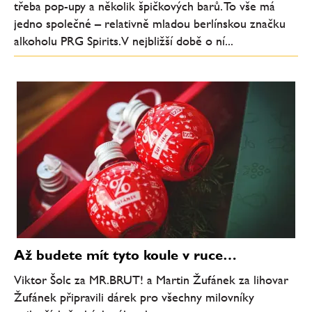
třeba pop-upy a několik špičkových barů. To vše má
jedno společné – relativně mladou berlínskou značku
alkoholu PRG Spirits. V nejbližší době o ní...
Až budete mít tyto koule v ruce…
Viktor Šolc za MR.BRUT! a Martin Žufánek za lihovar
Žufánek připravili dárek pro všechny milovníky