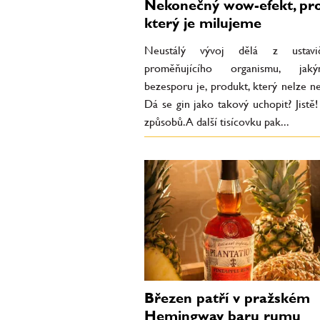
Nekonečný wow-efekt, pr
který je milujeme
Neustálý vývoj dělá z ustav
proměňujícího organismu, ja
bezesporu je, produkt, který nelze n
Dá se gin jako takový uchopit? Jistě!
způsobů. A další tisícovku pak...
Březen patří v pražském
Hemingway baru rumu