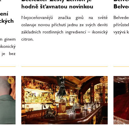
hodně šťavnatou novinkou
Belve
ení
Nejoceňovanější značka ginů na světě
Belved
ických
oslavuje novou příchutí jednu ze svých devíti
přírůst
základních rostlinných ingrediencí – ikonický
vyzývá k
ím ginem
citron.
ikonický
e je bez