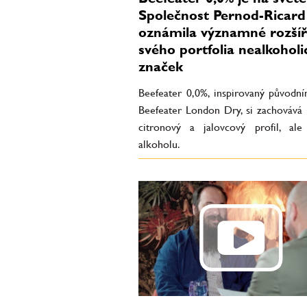
Společnost Pernod-Ricard
oznámila významné rozšíř
svého portfolia nealkohol
značek
Beefeater 0,0%, inspirovaný původn
Beefeater London Dry, si zachovává 
citronový a jalovcový profil, al
alkoholu.