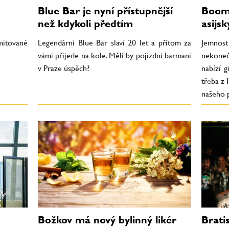
Blue Bar je nyní přístupnější
Boom 
než kdykoli předtím
asijsk
imitované
Legendární Blue Bar slaví 20 let a přitom za
Jemnost
vámi přijede na kole. Měli by pojízdní barmani
nekoneč
v Praze úspěch?
nabízí g
třeba z 
našeho p
Božkov má nový bylinný likér
Brati