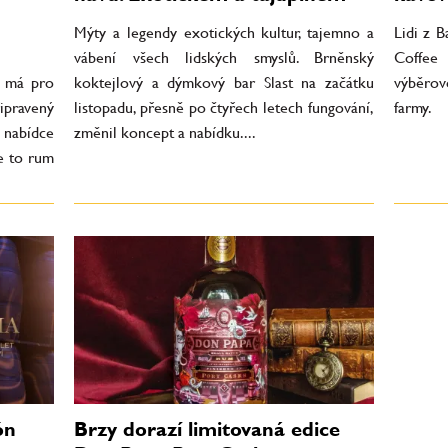
Mýty a legendy exotických kultur, tajemno a
Lidi z 
vábení všech lidských smyslů. Brněnský
Coffee 
r má pro
koktejlový a dýmkový bar Slast na začátku
výběrov
pravený
listopadu, přesně po čtyřech letech fungování,
farmy.
 nabídce
změnil koncept a nabídku....
e to rum
ón
Brzy dorazí limitovaná edice