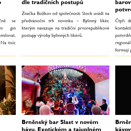
o
dle tradičních postupů
barov
potvr
Značka Božkov od společnosti Stock uvádí na
ičně se
předvánoční trh novinku – Bylinný likér,
Čtyři d
kým gin
kterým navazuje na tradiční prvorepublikové
kontak
emilovat.
postupy výroby bylinných likérů.
potvrdi
 Na tisíc
regionál
formují 
Brněnský bar Slast v novém
Brně
hávu. Exotickém a tajuplném
kávový