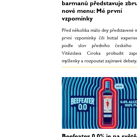
barmanů představuje zbr
nové menu: Mé první
vzpomínky
Před několika málo dny představené
první vzpomínky čili Initial experi
podle slov předního českého 
Vítězslava Ciroka probudit zap
myšlenky a rozpoutat zajímavé debaty.
Beefeater 0,0% je na světě