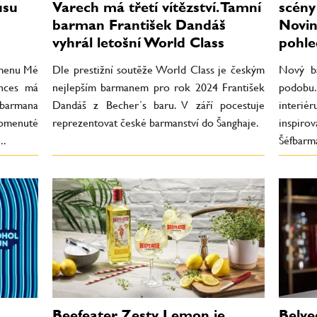
usu
Varech má třetí vítězství. Tamní
scény
barman František Dandáš
Novin
vyhrál letošní World Class
pohle
 menu Mé
Dle prestižní soutěže World Class je českým
Nový ba
ences má
nejlepším barmanem pro rok 2024 František
podobu
barmana
Dandáš z Becher´s baru. V září pocestuje
interié
omenuté
reprezentovat české barmanství do Šanghaje.
inspi
..
Šéfbarma
.
Beefeater Zesty Lemon je
Belve