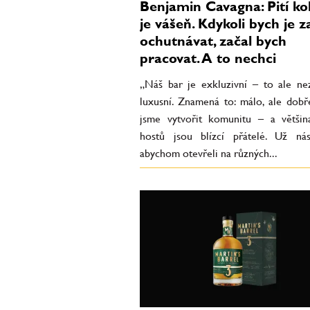
Benjamin Cavagna: Pití ko
je vášeň. Kdykoli bych je z
ochutnávat, začal bych
pracovat. A to nechci
„Náš bar je exkluzivní – to ale n
luxusní. Znamená to: málo, ale dobře
jsme vytvořit komunitu – a většin
hostů jsou blízcí přátelé. Už nás
abychom otevřeli na různých...