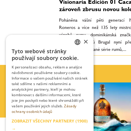
Visionaria Edición 01 Cac
zároveň zbrusu novou kol
Poháněna vášní pěti generací M
Roneros a více než 135 lety mistro
výrobě rumu, dominikánská značk
×
prémiových rumů Brugal nyní pře
první edici limitované série rumů,...
Tyto webové stránky
CZECH
používají soubory cookie.
ENGLISH
K personalizaci obsahu, reklam a analýze
návštěvnosti používáme soubory cookie.
Informace o vašem používání našich stránek
také sdílíme s našimi reklamními a
analytickými partnery, kteří je mohou
kombinovat s dalšími informacemi, které
jste jim poskytli nebo které shromáždili při
vašem používání jejich služeb.
Zásady
ochrany osobních údajů
ZOBRAZIT VŠECHNY PARTNERY
(1900)
→