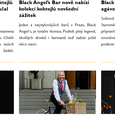
ktejlů
Black Angel’s Bar nově nabízí
Black
ačal
kolekcí koktejlů nevšední
agáv
zážitek
Světově
Jeden z nejstylovějších barů v Praze, Black
Staromě
eznamená
Angel‘s, je totální ikonou. Podnik plný legend,
připrav
. Chtěli
skvělých drinků i barmanů teď nabízí ještě
ovoněné
a našich
něco navíc.
podávat 
 žádali,