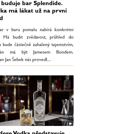
 buduje bar Splendide.
ka má lákat už na první
d
r v baru pomalu nabírá konkrétní
. Má budit zvědavost, průhled do
ru bude částečně zahalený tajemstvím,
rován má být Jamesem Bondem.
n Jan Šebek nás provedl...
dere Vodka představuje