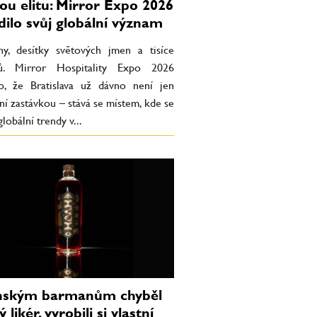
ou elitu: Mirror Expo 2026
dilo svůj globální význam
ny, desítky světových jmen a tisíce
tů. Mirror Hospitality Expo 2026
lo, že Bratislava už dávno není jen
ní zastávkou – stává se místem, kde se
globální trendy v...
nským barmanům chyběl
 likér, vyrobili si vlastní