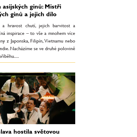
asijských ginů: Mistři
ých ginů a jejich dílo
 a hravost chutí, jejich barvitost a
ná inspirace – to vše a mnohem více
iny z Japonska, Filipín, Vietnamu nebo
Indie. Nacházíme se ve druhé polovině
říběhu....
slava hostila světovou