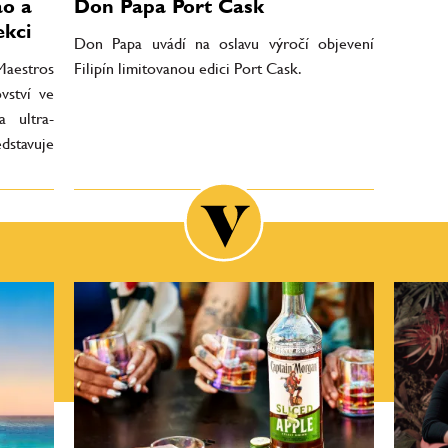
ao a
Don Papa Port Cask
ekci
Don Papa uvádí na oslavu výročí objevení
aestros
Filipín limitovanou edici Port Cask.
vství ve
a ultra-
dstavuje