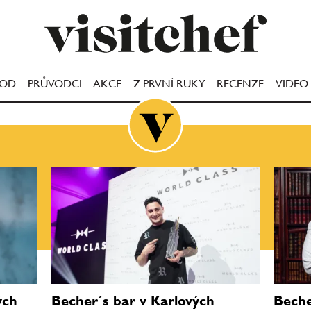
OOD
PRŮVODCI
AKCE
Z PRVNÍ RUKY
RECENZE
VIDEO
ých
Becher´s bar v Karlových
Beche