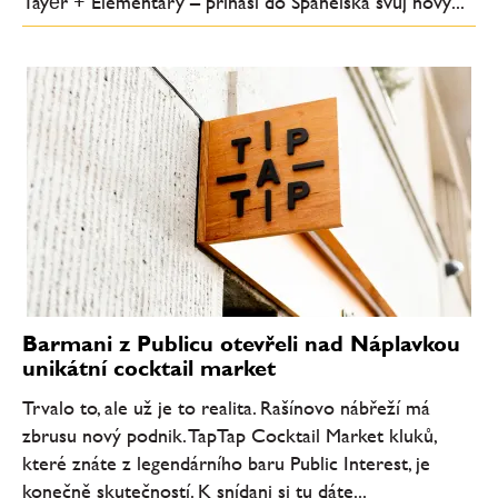
Tayēr + Elementary – přináší do Španělska svůj nový...
Barmani z Publicu otevřeli nad Náplavkou
unikátní cocktail market
Trvalo to, ale už je to realita. Rašínovo nábřeží má
zbrusu nový podnik. TapTap Cocktail Market kluků,
které znáte z legendárního baru Public Interest, je
konečně skutečností. K snídani si tu dáte...