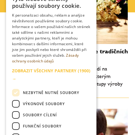
CZECH
používají soubory cookie.
ENGLISH
K personalizaci obsahu, reklam a analýze
návštěvnosti používáme soubory cookie.
Informace o vašem používání našich stránek
také sdílíme s našimi reklamními a
analytickými partnery, kteří je mohou
kombinovat s dalšími informacemi, které
jste jim poskytli nebo které shromáždili při
Božkov má nový bylinný likér dle tradičních
vašem používání jejich služeb.
Zásady
postupů
ochrany osobních údajů
Značka Božkov od společnosti Stock uvádí na
ZOBRAZIT VŠECHNY PARTNERY
(1900)
předvánoční trh novinku – Bylinný likér, kterým
→
navazuje na tradiční prvorepublikové postupy výroby
bylinných likérů.
NEZBYTNĚ NUTNÉ SOUBORY
VÝKONOVÉ SOUBORY
SOUBORY CÍLENÍ
FUNKČNÍ SOUBORY