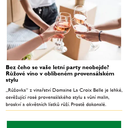
Bez čeho se vaše letní party neobejde?
Růžové víno v oblíbeném provensálském
stylu
„Růžovka“ z vinařství Domaine La Croix Belle je lehké,
osvěžující rosé provensálského stylu s vůní malin,
broskví a okvětních lístků růží. Prostě dokonalé.