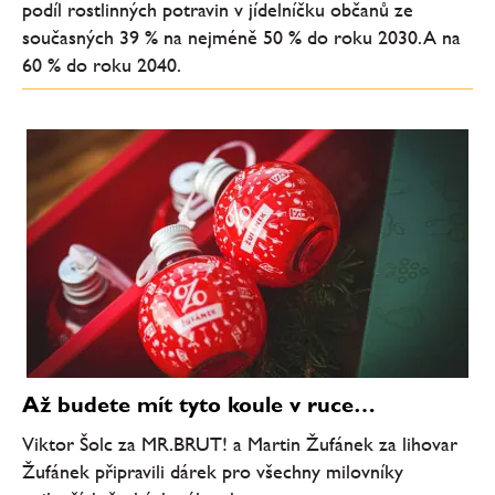
podíl rostlinných potravin v jídelníčku občanů ze
současných 39 % na nejméně 50 % do roku 2030. A na
60 % do roku 2040.
Až budete mít tyto koule v ruce…
Viktor Šolc za MR.BRUT! a Martin Žufánek za lihovar
Žufánek připravili dárek pro všechny milovníky