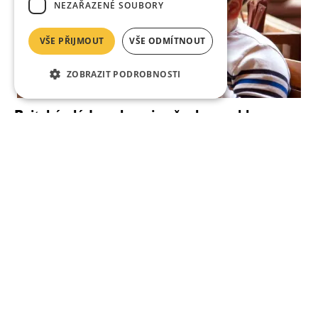
NEZAŘAZENÉ SOUBORY
VŠE PŘIJMOUT
VŠE ODMÍTNOUT
ZOBRAZIT PODROBNOSTI
Britská vláda zakazuje všechny reklamy na
tučná jídla
Jedná se především o online reklamy. Stane se tak od
dubna 2021.